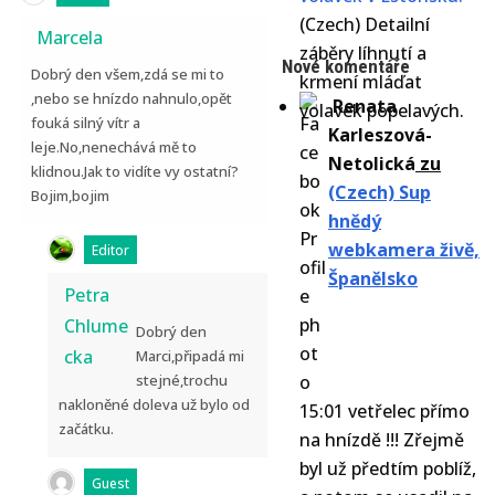
(Czech) Detailní
Marcela
záběry líhnutí a
Nové komentáře
Dobrý den všem,zdá se mi to
krmení mláďat
,nebo se hnízdo nahnulo,opět
Renata
volavek popelavých.
fouká silný vítr a
Karleszová-
leje.No,nenechává mě to
Netolická
zu
klidnou.Jak to vidíte vy ostatní?
(Czech) Sup
Bojim,bojim
hnědý
webkamera živě,
Editor
Španělsko
Petra
Chlume
Dobrý den
cka
Marci,připadá mi
stejné,trochu
nakloněné doleva už bylo od
15:01 vetřelec přímo
začátku.
na hnízdě !!! Zřejmě
byl už předtím poblíž,
Guest