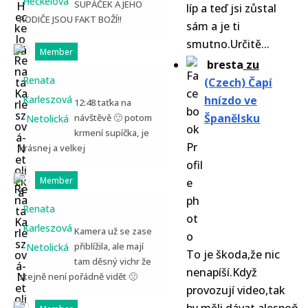
Heckelová
SUPÁČEK A JEHO
líp a teď jsi zůstal
RODIČE JSOU FAKT BOŽÍ!!
sám a je ti
smutno.Určitě...
Member
bresta
zu
Renata
(Czech) Čapí
Karleszová
hnízdo ve
12:48 taťka na
Španělsku
návštěvě 🙂 potom
-Netolická
krmení supíčka, je
krásnej a velkej
Member
Renata
Karleszová
Kamera už se zase
přiblížila, ale mají
-Netolická
To je škoda,že nic
tam děsný vichr že
nenapíší.Když
stejně není pořádně vidět 🙁
provozují video,tak