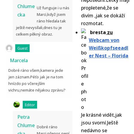
neposední.Letky mají
Chlume
propletené,že se
Už funguje i u nás
cka
Marci,když jsem
divím ,jak se dokáží
ráno hledala tak
rozmotat.
ještě nevysílali,dnes tu je
bresta
zu
celkem pěkný obraz.
Webcam von
Weißkopfseeadl
Guest
er Nest – Florida
Marcela
Dobré ráno všem,kamera jede
jen záznam.Péťo jak je na tom
hnízdo po včerejším
vichru,nemáte nějakou zprávu?
Editor
Je krásné vidět,jak
Petra
jsou svorní.Ještě
Chlume
Dobré ráno
nedávno se
cka
Marci,přenos není