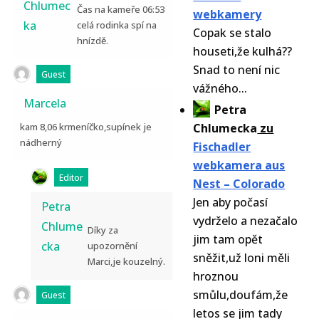
Chlumec
Čas na kameře 06:53
webkamery
ka
celá rodinka spí na
Copak se stalo
hnízdě.
houseti,že kulhá??
Snad to není nic
Guest
vážného...
Marcela
Petra
kam 8,06 krmeníčko,supínek je
Chlumecka
zu
nádherný
Fischadler
webkamera aus
Editor
Nest – Colorado
Jen aby počasí
Petra
vydrželo a nezačalo
Chlume
Díky za
jim tam opět
cka
upozornění
sněžit,už loni měli
Marci,je kouzelný.
hroznou
smůlu,doufám,že
Guest
letos se jim tady