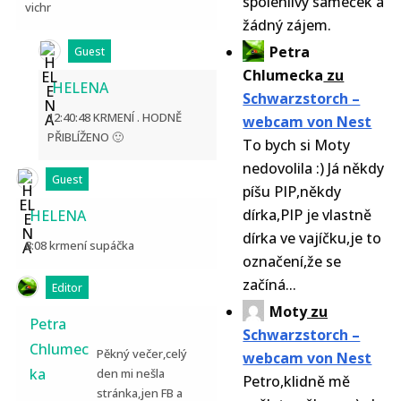
spolehlivý sameček a
vichr
žádný zájem.
Petra
Guest
Chlumecka
zu
HELENA
Schwarzstorch –
12:40:48 KRMENÍ . HODNĚ
webcam von Nest
PŘIBLÍŽENO 🙂
To bych si Moty
nedovolila :) Já někdy
Guest
píšu PIP,někdy
dírka,PIP je vlastně
HELENA
dírka ve vajíčku,je to
8:08 krmení supáčka
označení,že se
začíná...
Editor
Moty
zu
Petra
Schwarzstorch –
Chlumec
Pěkný večer,celý
webcam von Nest
ka
den mi nešla
Petro,klidně mě
stránka,jen FB a