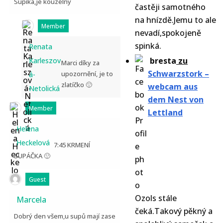
Supíka,je kouzelný
častěji samotného
na hnízdě.Jemu to ale
Member
nevadí,spokojeně
spinká.
Renata
bresta
zu
Karleszov
Marci díky za
Schwarzstork –
upozornění, je to
á-
zlatíčko 🙂
webcam aus
Netolická
dem Nest von
Member
Lettland
Helena
Heckelová
7:45 KRMENÍ
SUPÁČKA 🙂
Guest
Ozols stále
Marcela
čeká.Takový pěkný a
Dobrý den všem,u supů mají zase