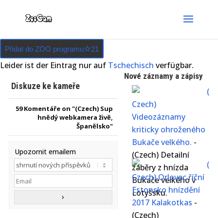
Přidat do ZOO programu
21
Leider ist der Eintrag nur auf
Tschechisch
verfügbar.
Nové záznamy a zápisy
Diskuze ke kameře
(
Czech)
59
Komentáře on "(Czech) Sup
Videozáznamy
hnědý webkamera živě,
Španělsko"
kriticky ohroženého
Bukače velkého.
-
Upozornit emailem
(Czech) Detailní
(
záběry z hnízda
Czech) Orlovec říční
Bukače velkého v
Estonsko hnízdění
Lotyšsku.
2017 Kalakotkas
-
(Czech)