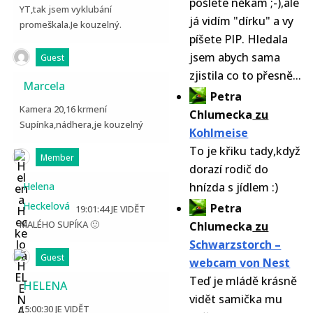
pošlete někam ;-),ale
YT,tak jsem vyklubání
já vidím "dírku" a vy
promeškala.Je kouzelný.
píšete PIP. Hledala
jsem abych sama
Guest
zjistila co to přesně...
Marcela
Petra
Kamera 20,16 krmení
Chlumecka
zu
Supínka,nádhera,je kouzelný
Kohlmeise
To je křiku tady,když
Member
dorazí rodič do
Helena
hnízda s jídlem :)
Heckelová
Petra
19:01:44 JE VIDĚT
MALÉHO SUPÍKA 🙂
Chlumecka
zu
Schwarzstorch –
Guest
webcam von Nest
Teď je mládě krásně
HELENA
vidět samička mu
15:00:30 JE VIDĚT