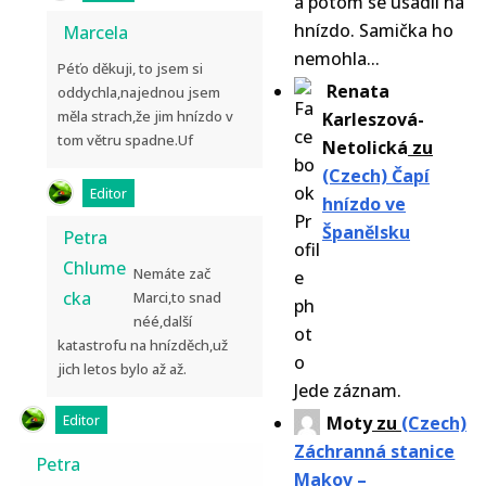
a potom se usadil na
hnízdo. Samička ho
Marcela
nemohla...
Péťo děkuji, to jsem si
Renata
oddychla,najednou jsem
měla strach,že jim hnízdo v
Karleszová-
tom větru spadne.Uf
Netolická
zu
(Czech) Čapí
Editor
hnízdo ve
Španělsku
Petra
Chlume
Nemáte zač
cka
Marci,to snad
néé,další
katastrofu na hnízděch,už
jich letos bylo až až.
Jede záznam.
Editor
Moty
zu
(Czech)
Záchranná stanice
Petra
Makov –