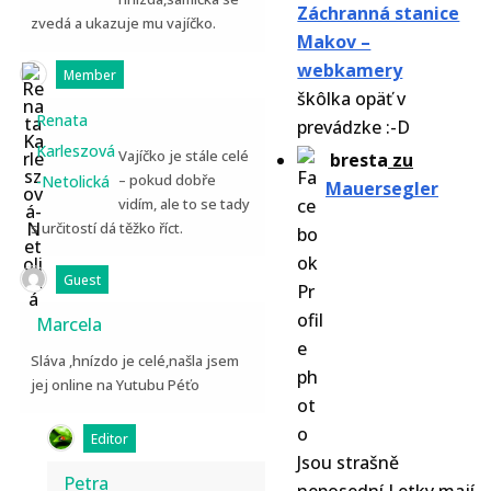
Záchranná stanice
zvedá a ukazuje mu vajíčko.
Makov –
webkamery
Member
škôlka opäť v
Renata
prevádzke :-D
Karleszová
Vajíčko je stále celé
bresta
zu
– pokud dobře
-Netolická
Mauersegler
vidím, ale to se tady
s určitostí dá těžko říct.
Guest
Marcela
Sláva ,hnízdo je celé,našla jsem
jej online na Yutubu Péťo
Editor
Jsou strašně
Petra