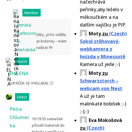
načechrává
peřinky,aby leželo v
Member
měkoučkém a na
dalším vajíčku je PIP.
Renata
Karleszov
Moty
zu
(Czech)
Díky, já ho viděla,
Sokol stěhovavý-
je krásnej – mám
á-
radost !!!!
webkamera z
Netolická
hnízda v Minessotě
Guest
Kamera už jede ;-)
Moty
zu
HELENA
Schwarzstorch –
SUPÁČEK SE VYKLUBAL 🙂
webcam von Nest
A už je tam
Editor
malínkaté bobišek ;-)
Petra
;-);-)
Chlumec
10:19:55 sameček
Eva Mokošová
ka
přináší materiál do
zu
(Czech)
hnízda,samička se