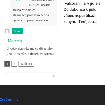
rvali,bránili si v jídle a
buhužel online
D6 dokonce k jídlu
ani na oficiálních
stránkách,prozatím žádná
vůbec nepustili,až
zpráva od provozovatele.
zahynul.Teď jsou...
Guest
Marcela
Chudák Supinka,má co dělat ,aby
jí neunesl vítr.Je docela ve stresu.
1
2
Weiter»
ZooCam.info