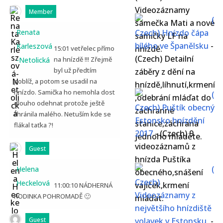
Videozáznamy
Member
(
samečka Mati a nové
Renata
Czech) Hnízdo čápa
samičky LF na
bílého ve Španělsku
-
Karleszová
hnízdě.
15:01 vetřelec přímo
(Czech) Detailní
na hnízdě !!! Zřejmě
-Netolická
byl už předtím
záběry z dění na
poblíž, a potom se usadil na
hnízdě,líhnutí,krmení
hnízdo. Samička ho nemohla dost
(
,odebrání mláďat do
dlouho odehnat protože ještě
Czech) Puštík obecný
záchranné
chránila malého. Netuším kde se
Estonsko hnízdění
stanice,záchrana
flákal taťka ?!
2017
-
(Czech) 9
jednoho mláděte.
videozáznamů z
Guest
hnízda Puštíka
(
Helena
obecného,snášení
Czech)
Heckelová
vajíček,krmení
11:00:10 NÁDHERNÁ
Videozáznamy z
RODINKA POHROMADĚ 🙂
mláďat.
největšího hnízdiště
Guest
volavek v Estonsku.
-