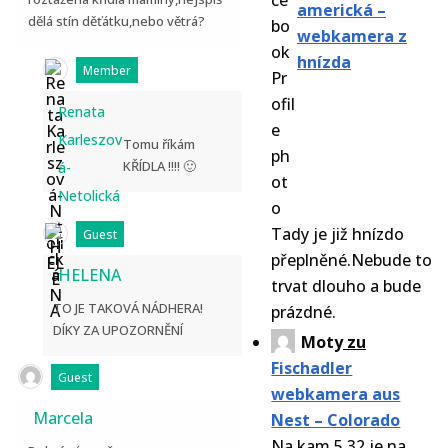
americká –
dělá stín děťátku,nebo větrá?
webkamera z
hnízda
Member
Renata
Karleszov
Tomu říkám
KŘÍDLA !!!! 🙂
á-
Netolická
Tady je již hnízdo
Guest
přeplněné.Nebude to
HELENA
trvat dlouho a bude
TO JE TAKOVÁ NÁDHERA!
prázdné.
DÍKY ZA UPOZORNĚNÍ
Moty
zu
Fischadler
Guest
webkamera aus
Marcela
Nest – Colorado
Na kam 5.32 je na