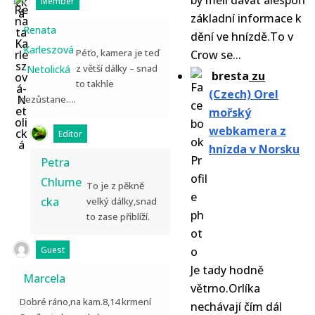
by měli dávat alespoň
Member
základní informace k
Renata
dění ve hnízdě.To v
Karleszová
Péťo, kamera je teď
Crow se...
z větší dálky – snad
-Netolická
bresta
zu
to takhle
(Czech) Orel
nezůstane….
mořský
webkamera z
Editor
hnízda v Norsku
Petra
Chlume
To je z pěkně
cka
velký dálky,snad
to zase přiblíží.
Guest
Je tady hodně
Marcela
větrno.Orlíka
Dobré ráno,na kam.8,14 krmení
nechávají čím dál