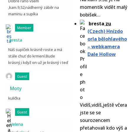
Dobré ráno všem
momentík vidět malý
,kam.9,52,nádherný záběr na
maminu a supíka
bobišek...
bresta
zu
Member
(Czech) Hnízdo
orla bělohlavého
bresta
– webkamera
Náš supíček krásně roste a má
Dale Hollow
stále chuť do krmení.Bude
krásný,i když on už je krásný i teď
Guest
Moty
kulička
Vidíš,vidíš,ještě včera
jste se se
Guest
sourozencem
Helena
přetahovali kdo výš a