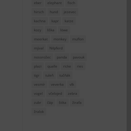
eber
elephant
fisch
hirsch
hund
jezevec
kachna
kapr
katze
kozy
liška
löwe
meerkat
monkey
muflon
mýval
Nilpferd
nosorožec
panda
pavouk
plazi
qualle
ricke
ries
tigr
tuleň
tučňák
vesmír
veverka
vlk
vogel
včelojed
zebra
zubr
čáp
štika
žirafa
žralok