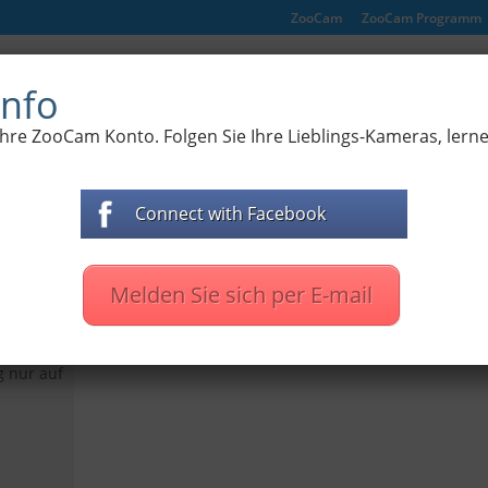
ZooCam
ZooCam Programm
er Natur
Live-Kameras aus Zoo
Dokumentarfilme
nfo
 Ihre ZooCam Konto. Folgen Sie Ihre Lieblings-Kameras, lern
Connect with Facebook
Melden Sie sich per E-mail
tanice
g nur auf