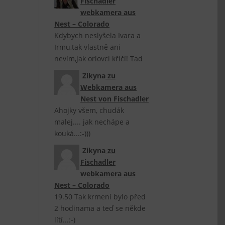
Fischadler
webkamera aus
Nest – Colorado
Kdybych neslyšela Ivara a
Irmu,tak vlastně ani
nevím,jak orlovci křičí! Tad
Zikyna
zu
Webkamera aus
Nest von Fischadler
Ahojky všem, chudák
malej.... jak nechápe a
kouká...:-)))
Zikyna
zu
Fischadler
webkamera aus
Nest – Colorado
19.50 Tak krmení bylo před
2 hodinama a teď se někde
lítí...:-)