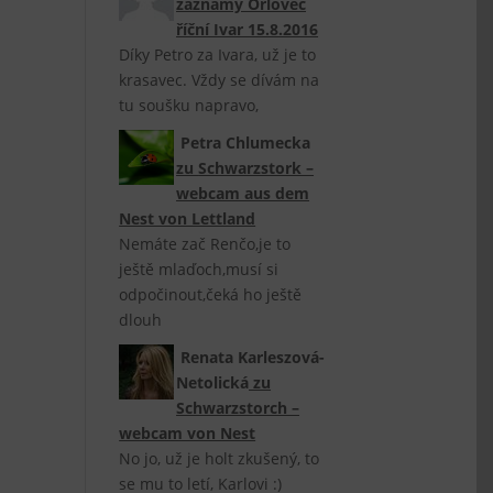
záznamy Orlovec
říční Ivar 15.8.2016
Díky Petro za Ivara, už je to
krasavec. Vždy se dívám na
tu soušku napravo,
Petra Chlumecka
zu
Schwarzstork –
webcam aus dem
Nest von Lettland
Nemáte zač Renčo,je to
ještě mlaďoch,musí si
odpočinout,čeká ho ještě
dlouh
Renata Karleszová-
Netolická
zu
Schwarzstorch –
webcam von Nest
No jo, už je holt zkušený, to
se mu to letí, Karlovi :)