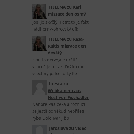
HELENA
zu
Karl
migrace den osmý
Jo!!! je skvělý! Petro,to je fakt
nádherný-obrovský dík
HELENA
zu
Rasa-
Raitis migrace den
devátý
Jsou to nervy,ale určitě
ví,proč je to tak! Držím mu
všechny palce! díky Pe
bresta
zu
Webkamera aus
Nest von Fischadler
Nahoře Paa čeká a rozhlíží
se,jestli odněkud nepřiletí
ryba.Dole Ivar již s
Jaroslava
zu
Video