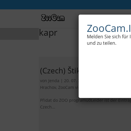
Live-Kameras aus d
ZooCam.I
kapr
Melden Sie sich für
und zu teilen.
(Czech) Štiky, kapr, lín
von
Jenda
|
20. 07. 2016
|
Dokumentarfilme
,
S
Hrachov
,
ZooCam videa
|
0 Kommentare
Přidat do ZOO programu0Leider ist der Eintra
Czech...