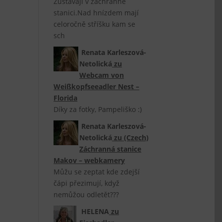
Zůstávají v záchranné
stanici.Nad hnízdem mají
celoročně stříšku kam se
sch
Renata Karleszová-
Netolická
zu
Webcam von
Weißkopfseeadler Nest –
Florida
Díky za fotky, Pampeliško :)
Renata Karleszová-
Netolická
zu
(Czech)
Záchranná stanice
Makov – webkamery
Můžu se zeptat kde zdejší
čápi přezimují, když
nemůžou odletět???
HELENA
zu