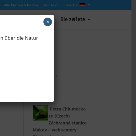
Wie kann ich helfen
Kontakt
Sprache:
Webcam Landschaft
Dle zvířete
×
en über die Natur
(Czech)
ZooCam
(Czech)
Petra Chlumecka
zu
(Czech)
Záchranná stanice
Makov – webkamery