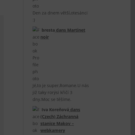
Den za dnem větší,otesánci
:)
bresta
dans
Martinet
noir
Jé,to je super,Romane.U nás
již taky rorýsi křičí 3
dny.Moc se těšíme.
Iva Koreňová
dans
(Czech) Záchranná
stanice Makov –
webkamery