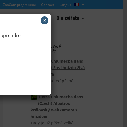
ZooCam programme
Contact
Langue :
res
Webcam paysage
Dle zvířete
×
 apprendre
(Czech) Nové
komentáře
Petra Chlumecka
dans
(Czech) Soví hnízdo živá
webkamera
Sovičky jsou teď pěkně
vidět.
Petra Chlumecka
dans
(Czech) Albatros
královský webkamera z
hnízdění
Tady je už pěkně velká