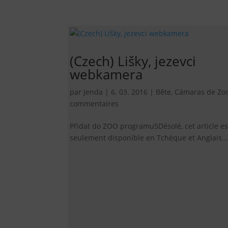
(Czech) Lišky, jezevci
webkamera
par
Jenda
|
6. 03. 2016
|
Bête
,
Cámaras de Zo
commentaires
Přidat do ZOO programu5Désolé, cet article es
seulement disponible en Tchèque et Anglais...