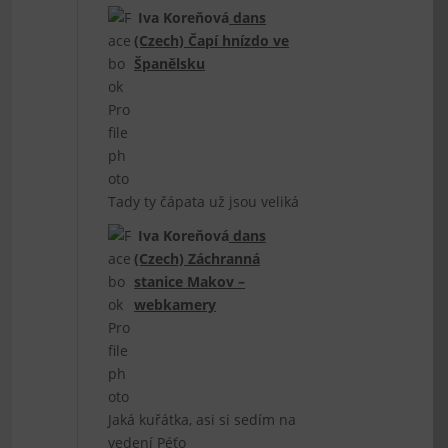
Iva Koreňová
dans
(Czech) Čapí hnízdo ve
Španělsku
e
Tady ty čápata už jsou veliká
Iva Koreňová
dans
(Czech) Záchranná
stanice Makov –
webkamery
Jaká kuřátka, asi si sedím na
vedení Péťo