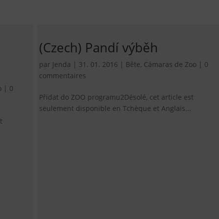
(Czech) Pandí výběh
par
Jenda
|
31. 01. 2016
|
Bête
,
Cámaras de Zoo
|
0
commentaires
o
|
0
Přidat do ZOO programu2Désolé, cet article est
seulement disponible en Tchèque et Anglais...
t