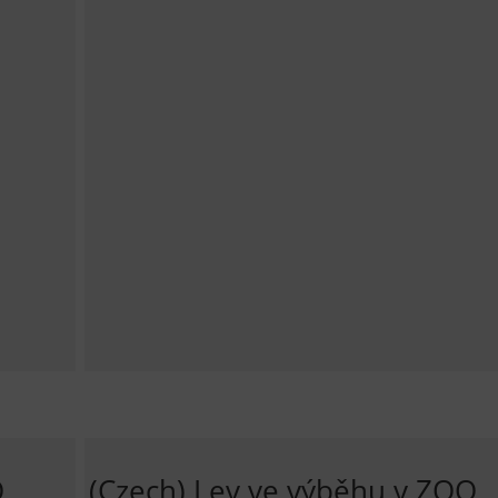
O
(Czech) Lev ve výběhu v ZOO