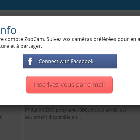
 de la nature
Cámaras de Zoo
Films documentai
nfo
otre compte ZooCam. Suivez vos caméras préférées pour en
ure et à partager.
Connect with Facebook
(Czech) Panda červená
vědů
webkamera z výběhu
rty
Inscrivez-vous par e-mail
par
Jenda
|
27. 02. 2017
|
Bête
,
Cámaras de Zoo
|
3
oo
|
4
commentaires
Přidat do ZOO programu10Désolé, cet article est
t
seulement disponible en...