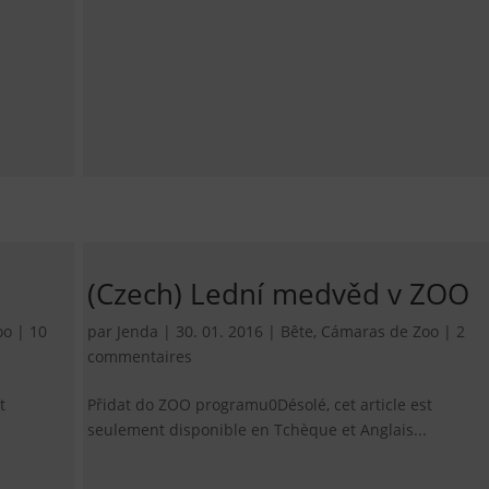
(Czech) Lední medvěd v ZOO
oo
|
10
par
Jenda
|
30. 01. 2016
|
Bête
,
Cámaras de Zoo
|
2
commentaires
t
Přidat do ZOO programu0Désolé, cet article est
seulement disponible en Tchèque et Anglais...