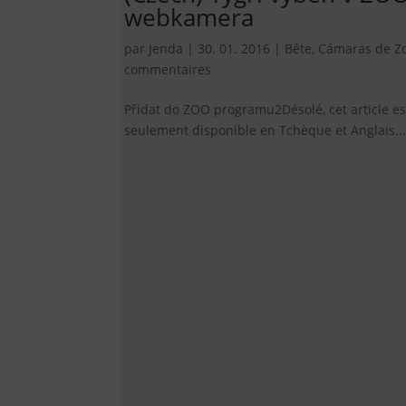
webkamera
par
Jenda
|
30. 01. 2016
|
Bête
,
Cámaras de Z
commentaires
Přidat do ZOO programu2Désolé, cet article es
seulement disponible en Tchèque et Anglais...