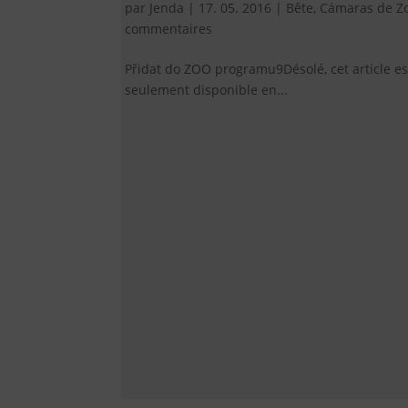
par
Jenda
|
17. 05. 2016
|
Bête
,
Cámaras de Z
commentaires
Přidat do ZOO programu9Désolé, cet article es
seulement disponible en...