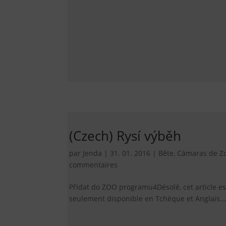
(Czech) Rysí výběh
par
Jenda
|
31. 01. 2016
|
Bête
,
Cámaras de Z
commentaires
Přidat do ZOO programu4Désolé, cet article es
seulement disponible en Tchèque et Anglais...