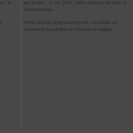
oo
|
6
par
Jenda
|
19. 04. 2016
|
Bête
,
Cámaras de Zoo
|
0
commentaires
t
Přidat do ZOO programu9Désolé, cet article est
seulement disponible en Tchèque et Anglais...