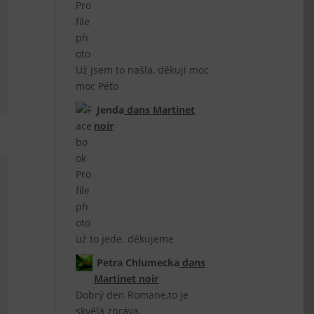
Už jsem to našla, děkuji moc
moc Péťo
Jenda
dans
Martinet
noir
už to jede. děkujeme
Petra Chlumecka
dans
Martinet noir
Dobrý den Romane,to je
skvělá zpráva.