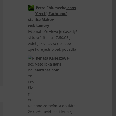
Petra Chlumecka
dans
(Czech) Záchranná
stanice Makov –
webkamery
Ivčo nahoře vlevo je čas,když
si to vrátíte na 17:50:05 je
vidět jak volavka do sebe
cpe kuře,jedno pak popadla
Renata Karleszová-
Netolická
dans
Martinet noir
Romane zdravím, a doufám
že rorýsi uvidíme i letos :)