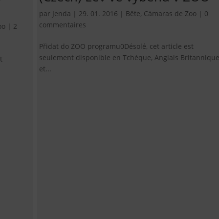
par
Jenda
|
29. 01. 2016
|
Bête
,
Cámaras de Zoo
|
0
commentaires
oo
|
2
Přidat do ZOO programu0Désolé, cet article est
seulement disponible en Tchèque, Anglais Britanniqu
t
et...