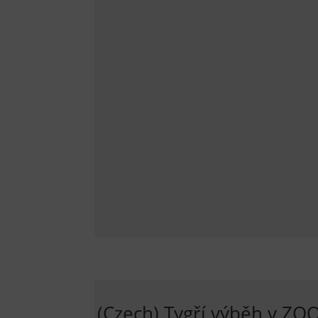
(Czech) Tygří výběh v ZO