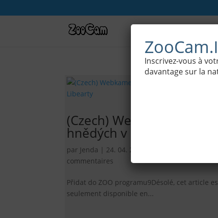
Webcams
ZooCam.I
Inscrivez-vous à v
davantage sur la nat
(Czech) Webkamera med
hnědých v rezervaci Libea
par
Jenda
|
24. 04. 2017
|
Bête
,
Cámaras de Z
commentaires
Přidat do ZOO programu9Désolé, cet article es
seulement disponible en...