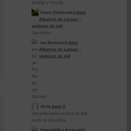
kulička v hnízdě.
Petra Chlumecka
dans
Albatros de Laysan –
webcam du nid
Opraveno
Iva Koreňová
dans
Albatros de Laysan –
webcam du nid
záznam
Ilona
dans
V
Opravdu,velice krásní.Až teď
jsem na ně přišla.
Pampeliška Rozkvetlá