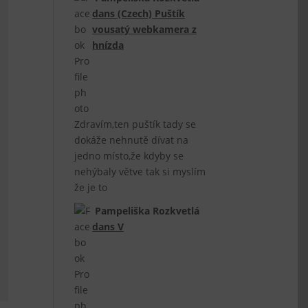
dans
(Czech) Puštík
vousatý webkamera z
hnízda
Zdravím,ten puštík tady se
dokáže nehnutě dívat na
jedno místo,že kdyby se
nehýbaly větve tak si myslím
že je to
Pampeliška Rozkvetlá
dans
V