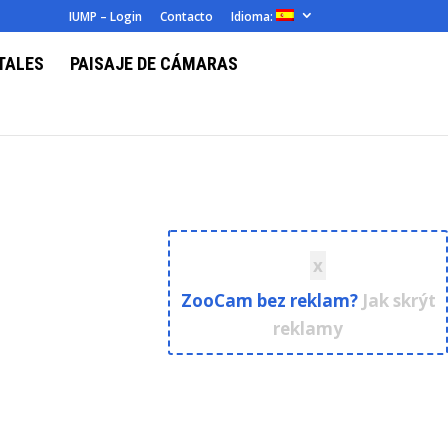
IUMP – Login
Contacto
Idioma:
TALES
PAISAJE DE CÁMARAS
+ podpořte a skryjte reklamy
x
ZooCam bez reklam?
Jak skrýt
reklamy