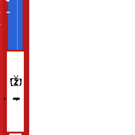
gram
Přidat kameru
nás
kt
MAGAZÍN
WEBKAMERY KRAJINY