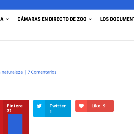
ZA
CÁMARAS EN DIRECTO DE ZOO
LOS DOCUMEN
 naturaleza
|
7 Comentarios
Pintere
Twitter
Like
9
st
1
e
Zoologické zahrady a parky