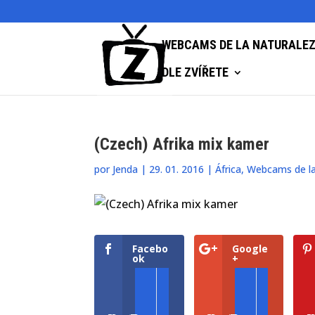
WEBCAMS DE LA NATURALE
DLE ZVÍŘETE
(Czech) Afrika mix kamer
por
Jenda
|
29. 01. 2016
|
África
,
Webcams de la
Facebo
Google
ok
+
Přihlásit se
Zoologické zahrady a parky
Přihlásit se
Zoologické zahrady a parky
Přihlásit s