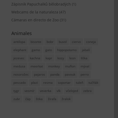
Zápisník Papuchalků bělobradých
(1)
Webcams de la naturaleza
(47)
Cámaras en directo de Zoo
(31)
Animales
antilopa
bisonte
bobr
buvol
ciervo
coneja
elephant
gamo
gato
hippopotamo
jabalí
jezevec
kachna
kapr
kozy
leon
liška
medusa
meerkat
monkey
muflon
mýval
nosorožec
pajaros
panda
pavouk
perro
pescado
plazi
resma
soportar
tuleň
tučňák
tygr
vesmír
veverka
vlk
včelojed
zebra
zubr
čáp
štika
žirafa
žralok