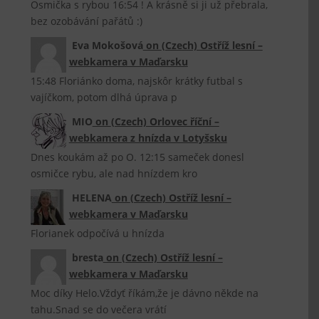
Osmička s rybou 16:54 ! A krásně si ji už přebrala,
bez ozobávání pařátů :)
Eva Mokošová
on
(Czech) Ostříž lesní –
webkamera v Maďarsku
15:48 Floriánko doma, najskôr krátky futbal s
vajíčkom, potom dlhá úprava p
MIO
on
(Czech) Orlovec říční –
webkamera z hnízda v Lotyšsku
Dnes koukám až po O. 12:15 sameček donesl
osmičce rybu, ale nad hnízdem kro
HELENA
on
(Czech) Ostříž lesní –
webkamera v Maďarsku
Florianek odpočívá u hnízda
bresta
on
(Czech) Ostříž lesní –
webkamera v Maďarsku
Moc díky Helo.Vždyť říkám,že je dávno někde na
tahu.Snad se do večera vrátí