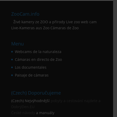
ZooCam.info
Živé kamery ze ZOO a přírody Live zoo web cam
Live-Kameras aus Zoo Cámaras de Zoo
Menu
Webcams de la naturaleza
Cámaras en directo de Zoo
Los documentales
Paisaje de cámaras
(Czech) Doporučujeme
(Czech) Nejvýhodnější
pobyty a cestování najdete a
DobrýDen.EU
České
návody
a manuály