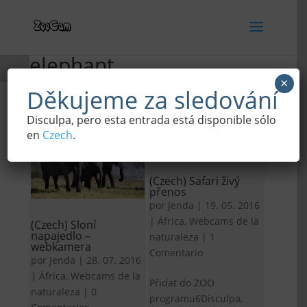
elephant
×
Děkujeme za sledování
Disculpa, pero esta entrada está disponible sólo
en
Czech
.
(Czech) Safari živý
přenos
por
Jenda
|
19. 05. 2016
|
África
,
Webcams de la
(Czech) Sloní
napajedlo –
naturaleza
|
1
webkamera
Comentario
por
Jenda
|
28. 07. 2016
|
África
,
Webcams de la
Přidat do ZOO
naturaleza
|
0
programu6Disculpa,