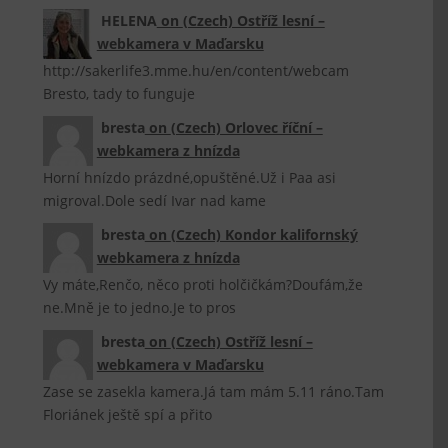
HELENA
on
(Czech) Ostříž lesní –
webkamera v Maďarsku
http://sakerlife3.mme.hu/en/content/webcam
Bresto, tady to funguje
bresta
on
(Czech) Orlovec říční –
webkamera z hnízda
Horní hnízdo prázdné,opuštěné.Už i Paa asi
migroval.Dole sedí Ivar nad kame
bresta
on
(Czech) Kondor kalifornský
webkamera z hnízda
Vy máte,Renčo, něco proti holčičkám?Doufám,že
ne.Mně je to jedno.Je to pros
bresta
on
(Czech) Ostříž lesní –
webkamera v Maďarsku
Zase se zasekla kamera.Já tam mám 5.11 ráno.Tam
Floriánek ještě spí a přito