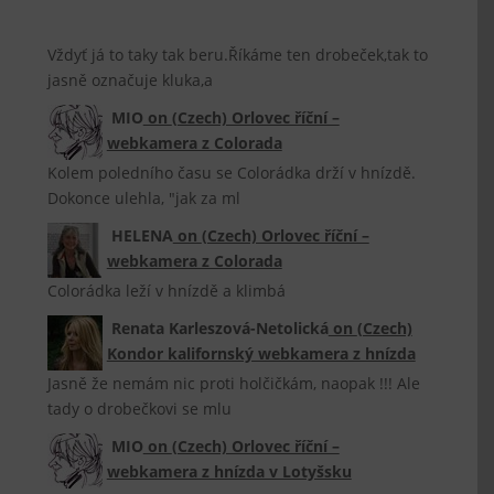
Vždyť já to taky tak beru.Říkáme ten drobeček,tak to
jasně označuje kluka,a
MIO
on
(Czech) Orlovec říční –
webkamera z Colorada
Kolem poledního času se Colorádka drží v hnízdě.
Dokonce ulehla, "jak za ml
HELENA
on
(Czech) Orlovec říční –
webkamera z Colorada
Colorádka leží v hnízdě a klimbá
Renata Karleszová-Netolická
on
(Czech)
Kondor kalifornský webkamera z hnízda
Jasně že nemám nic proti holčičkám, naopak !!! Ale
tady o drobečkovi se mlu
MIO
on
(Czech) Orlovec říční –
webkamera z hnízda v Lotyšsku