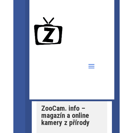
ZooCam. info –
magazín a online
kamery z přírody