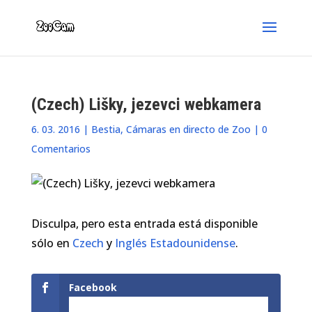
(Czech) Lišky, jezevci webkamera
6. 03. 2016
|
Bestia
,
Cámaras en directo de Zoo
|
0
Comentarios
Disculpa, pero esta entrada está disponible
sólo en
Czech
y
Inglés Estadounidense
.
Facebook