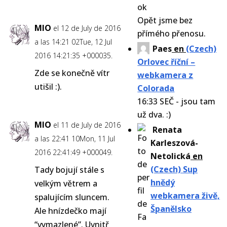
Opět jsme bez
MIO
el 12 de July de 2016
přímého přenosu.
a las 14:21 02Tue, 12 Jul
Paes
en
(Czech)
2016 14:21:35 +000035.
Orlovec říční –
Zde se konečně vítr
webkamera z
utišil :).
Colorada
16:33 SEČ - jsou tam
už dva. :)
MIO
el 11 de July de 2016
Renata
a las 22:41 10Mon, 11 Jul
Karleszová-
2016 22:41:49 +000049.
Netolická
en
(Czech) Sup
Tady bojují stále s
hnědý
velkým větrem a
webkamera živě,
spalujícím sluncem.
Španělsko
Ale hnízdečko mají
“vymazlené”. Uvnitř