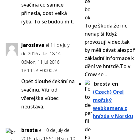
svačina co samice
přinesla, dost velká
ryba. To se budou mít.
To je škoda,že nic
nenapíší.Když
provozují video,tak
Jaroslava
el 11 de July
by měli dávat alespoň
de 2016 a las 18:14
základní informace k
06Mon, 11 Jul 2016
dění ve hnízdě.To v
18:14:28 +000028.
Crow se...
Opět dlouhé čekání na
bresta
en
svačinu. Vítr od
(Czech) Orel
včerejška vůbec
mořský
neustává.
webkamera z
hnízda v Norsku
bresta
el 10 de July de
2016 a las 16:51 04Sun, 10