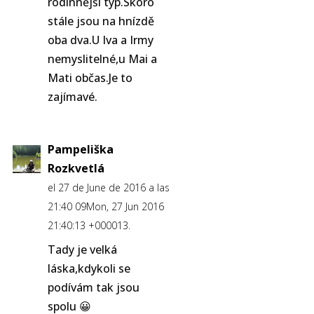
rodinnější typ.Skoro
stále jsou na hnízdě
oba dva.U Iva a Irmy
nemyslitelné,u Mai a
Mati občas.Je to
zajímavé.
Pampeliška
Rozkvetlá
el 27 de June de 2016 a las
21:40 09Mon, 27 Jun 2016
21:40:13 +000013.
Tady je velká
láska,kdykoli se
podívám tak jsou
spolu 😀