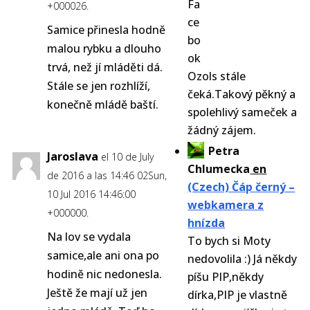
+000026.
Samice přinesla hodně
malou rybku a dlouho
trvá, než jí mláděti dá.
Ozols stále
Stále se jen rozhlíží,
čeká.Takový pěkný a
konečně mládě baští.
spolehlivý sameček a
žádný zájem.
Petra
Jaroslava
el 10 de July
Chlumecka
en
de 2016 a las 14:46 02Sun,
(Czech) Čáp černý –
10 Jul 2016 14:46:00
webkamera z
+000000.
hnízda
Na lov se vydala
To bych si Moty
samice,ale ani ona po
nedovolila :) Já někdy
hodině nic nedonesla.
píšu PIP,někdy
Ještě že mají už jen
dírka,PIP je vlastně