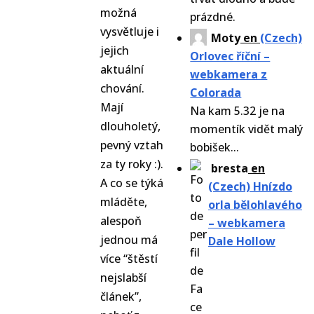
možná
prázdné.
vysvětluje i
Moty
en
(Czech)
jejich
Orlovec říční –
aktuální
webkamera z
chování.
Colorada
Mají
Na kam 5.32 je na
dlouholetý,
momentík vidět malý
pevný vztah
bobišek...
za ty roky :).
bresta
en
A co se týká
(Czech) Hnízdo
mláděte,
orla bělohlavého
alespoň
– webkamera
jednou má
Dale Hollow
více “štěstí
nejslabší
článek”,