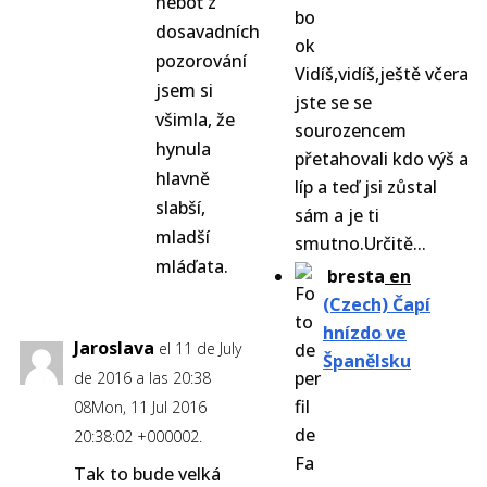
neboť z
dosavadních
pozorování
Vidíš,vidíš,ještě včera
jsem si
jste se se
všimla, že
sourozencem
hynula
přetahovali kdo výš a
hlavně
líp a teď jsi zůstal
slabší,
sám a je ti
mladší
smutno.Určitě...
mláďata.
bresta
en
(Czech) Čapí
hnízdo ve
Jaroslava
el 11 de July
Španělsku
de 2016 a las 20:38
08Mon, 11 Jul 2016
20:38:02 +000002.
Tak to bude velká