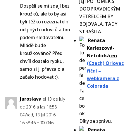
JEJÍ POTOMEK.S
Dospělí se mi zdají bez
DOOPRAVDICKÝM
kroužků, ale to by asi
VETŘELCEM BY
byli těžko rozeznatelní
BOJOVALA. TADY
od jiných orlovců a tím
STRAŠILA.
pádem sledovatelní.
Renata
Mládě bude
Karleszová-
kroužkováno? Před
Netolická
en
chvílí dostalo rybku,
(Czech) Orlovec
samo si ji převzalo a
říční –
začalo hodovat :).
webkamera z
Colorada
Jaroslava
el 13 de July
de 2016 a las 16:58
04Wed, 13 Jul 2016
Díky za zprávu.
16:58:46 +000046.
Renata