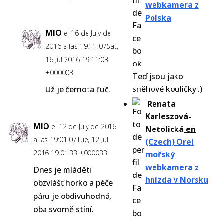
webkamera z
Polska
MIO
el 16 de July de
2016 a las 19:11 07Sat,
16 Jul 2016 19:11:03
+000003.
Teď jsou jako
sněhové kouličky :)
Už je černota fuč.
Renata
Karleszová-
MIO
el 12 de July de 2016
Netolická
en
a las 19:01 07Tue, 12 Jul
(Czech) Orel
2016 19:01:33 +000033.
mořský
webkamera z
Dnes je mláděti
hnízda v Norsku
obzvlášť horko a péče
páru je obdivuhodná,
oba svorně stíní.