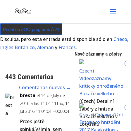
Přidat do ZOO programu
21
Disculpa, pero esta entrada está disponible sólo en
Checo
,
Inglés Británico
,
Alemán
y
Francés
.
Nové záznamy a zápisy
(
Czech)
443 Comentarios
Videozáznamy
kriticky ohroženého
Comentarios nuevos
→
Bukače velkého.
-
bresta
el 14 de July de
(Czech) Detailní
2016 a las 11:04 11Thu, 14
(
záběry z hnízda
Jul 2016 11:04:04 +000004.
Czech) Orlovec říční
Bukače velkého v
Prcek ještě
Estonsko hnízdění
Lotyšsku.
spinká.Všimla jsem
2017 Kalakotkas
-