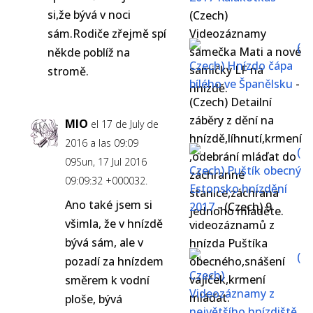
si,že bývá v noci
(Czech)
sám.Rodiče zřejmě spí
Videozáznamy
(
samečka Mati a nové
někde poblíž na
Czech) Hnízdo čápa
samičky LF na
stromě.
bílého ve Španělsku
-
hnízdě.
(Czech) Detailní
záběry z dění na
MIO
el 17 de July de
hnízdě,líhnutí,krmení
2016 a las 09:09
(
,odebrání mláďat do
09Sun, 17 Jul 2016
Czech) Puštík obecný
záchranné
09:09:32 +000032.
Estonsko hnízdění
stanice,záchrana
Ano také jsem si
2017
-
(Czech) 9
jednoho mláděte.
všimla, že v hnízdě
videozáznamů z
bývá sám, ale v
hnízda Puštíka
(
pozadí za hnízdem
obecného,snášení
Czech)
vajíček,krmení
směrem k vodní
Videozáznamy z
mláďat.
ploše, bývá
největšího hnízdiště