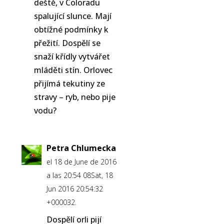
deště, v Coloradu
spalující slunce. Mají
obtížné podmínky k
přežití. Dospělí se
snaží křídly vytvářet
mláděti stín. Orlovec
přijímá tekutiny ze
stravy – ryb, nebo pije
vodu?
Petra Chlumecka
el 18 de June de 2016
a las 20:54 08Sat, 18
Jun 2016 20:54:32
+000032.
Dospělí orli pijí