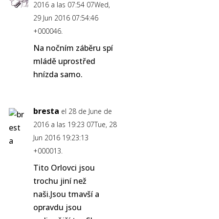
2016 a las 07:54 07Wed,
29 Jun 2016 07:54:46
+000046.
Na nočním záběru spí
mládě uprostřed
hnízda samo.
bresta
el 28 de June de
2016 a las 19:23 07Tue, 28
Jun 2016 19:23:13
+000013.
Tito Orlovci jsou
trochu jiní než
naši.Jsou tmavší a
opravdu jsou