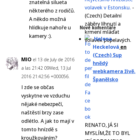
znatelná silueta
volavek v Estonsku.
-
některého z rodičů.
(Czech) Detailní
A někdo možná
záběry líhnutí a
hlídkuje nahoře u
Nové komentáře
krmení mláďat
kamery :).
Helena
volavek popelavých.
Heckelová
en
(Czech) Sup
MIO
el 13 de July de 2016
hnědý
a las 21:42 09Wed, 13 Jul
webkamera živě,
2016 21:42:56 +000056.
Španělsko
I zde se občas
vyskytne ve vzduchu
nějaké nebezpečí,
naštěstí brzy zase
odlétlo. A jak to mají v
RENATO, JÁ SI
tomto hnízdě s
MYSLÍM,ŽE TO BYL
kroužkováním?