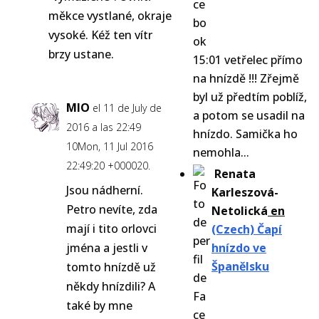
měkce vystlané, okraje
vysoké. Kéž ten vítr
brzy ustane.
15:01 vetřelec přímo
na hnízdě !!! Zřejmě
byl už předtím poblíž,
MIO
el 11 de July de
a potom se usadil na
2016 a las 22:49
hnízdo. Samička ho
10Mon, 11 Jul 2016
nemohla...
22:49:20 +000020.
Renata
Jsou nádherní.
Karleszová-
Petro nevíte, zda
Netolická
en
mají i tito orlovci
(Czech) Čapí
jména a jestli v
hnízdo ve
Španělsku
tomto hnízdě už
někdy hnízdili? A
také by mne