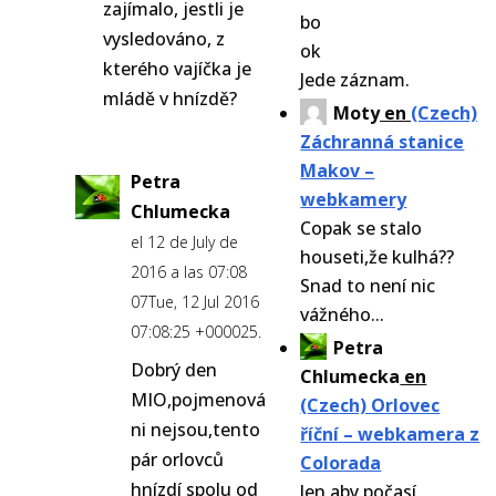
zajímalo, jestli je
vysledováno, z
kterého vajíčka je
Jede záznam.
mládě v hnízdě?
Moty
en
(Czech)
Záchranná stanice
Makov –
Petra
webkamery
Chlumecka
Copak se stalo
el 12 de July de
houseti,že kulhá??
2016 a las 07:08
Snad to není nic
07Tue, 12 Jul 2016
vážného...
07:08:25 +000025.
Petra
Dobrý den
Chlumecka
en
MIO,pojmenová
(Czech) Orlovec
ni nejsou,tento
říční – webkamera z
pár orlovců
Colorada
hnízdí spolu od
Jen aby počasí