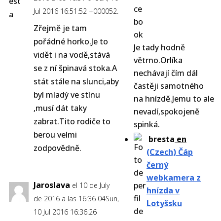
Jul 2016 16:51:52 +000052.
Zřejmě je tam
pořádné horko.Je to
Je tady hodně
vidět i na vodě,stává
větrno.Orlíka
se z ní špinavá stoka.A
nechávají čím dál
stát stále na slunci,aby
častěji samotného
byl mladý ve stínu
na hnízdě.Jemu to ale
,musí dát taky
nevadí,spokojeně
zabrat.Tito rodiče to
spinká.
berou velmi
bresta
en
zodpovědně.
(Czech) Čáp
černý
webkamera z
Jaroslava
el 10 de July
hnízda v
de 2016 a las 16:36 04Sun,
Lotyšsku
10 Jul 2016 16:36:26