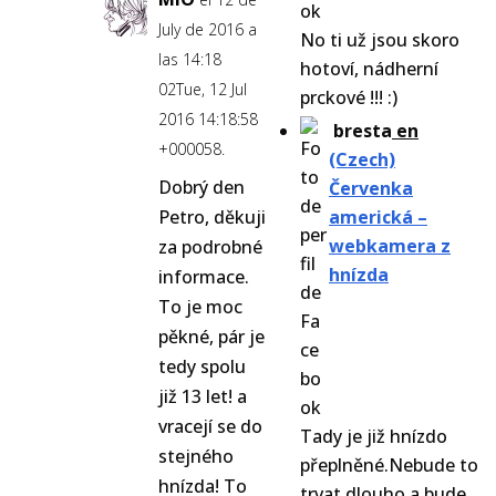
July de 2016 a
No ti už jsou skoro
las 14:18
hotoví, nádherní
02Tue, 12 Jul
prckové !!! :)
2016 14:18:58
bresta
en
+000058.
(Czech)
Dobrý den
Červenka
Petro, děkuji
americká –
webkamera z
za podrobné
hnízda
informace.
To je moc
pěkné, pár je
tedy spolu
již 13 let! a
vracejí se do
Tady je již hnízdo
stejného
přeplněné.Nebude to
hnízda! To
trvat dlouho a bude