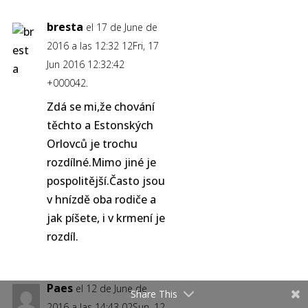
bresta
el 17 de June de
2016 a las 12:32 12Fri, 17
Jun 2016 12:32:42
+000042.
Zdá se mi,že chování
těchto a Estonských
Orlovců je trochu
rozdílné.Mimo jiné je
pospolitější.Často jsou
v hnízdě oba rodiče a
jak píšete, i v krmení je
rozdíl.
Paes
el 12 de June de
Share This
2016 a las 14:43 02Sun, 12