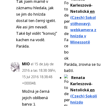
Tak jsem marně v
Karleszová-
záznamu hledala, jak
Netolická
en
se jim do hnízda
(Czech) Sokol
dostal ten černý igelit.
stěhovavý-
Ale asi jim nevadí.
webkamera z
Také byl vidět “konvoj”
hnízda v
kachen na vodě.
Minessotě
Paráda.
MIO
el 15 de July de
Paráda, zrovna se tu
baští.
2016 a las 18:38 06Fri,
15 Jul 2016 18:38:48
Renata
+000048.
Karleszová-
Netolická
en
Možná je černá
(Czech) Sokolí
jejich oblíbená
hnízdo
barva :).