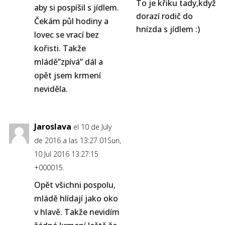
To je křiku tady,když
aby si pospíšil s jídlem.
dorazí rodič do
Čekám půl hodiny a
hnízda s jídlem :)
lovec se vrací bez
kořisti. Takže
mládě”zpívá” dál a
opět jsem krmení
neviděla.
Jaroslava
el 10 de July
de 2016 a las 13:27 01Sun,
10 Jul 2016 13:27:15
+000015.
Opět všichni pospolu,
mládě hlídají jako oko
v hlavě. Takže nevidím