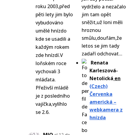
roku 2003,před
vydrželo a nezačalo
pěti lety jim bylo
jim tam opět
sněžit,už loni měli
vybudováno
hroznou
umělé hnízdo
smůlu,doufám,že
kde se usadili a
letos se jim tady
každým rokem
zadaří odchovat...
zde hnízdí.V
Renata
loňském roce
Karleszová-
vychovali 3
Netolická
en
mláďata.
(Czech)
Přeživší mládě
Červenka
je z posledního
americká –
vajíčka,vylíhlo
webkamera z
se 2.6.
hnízda
MIO
el 12 de