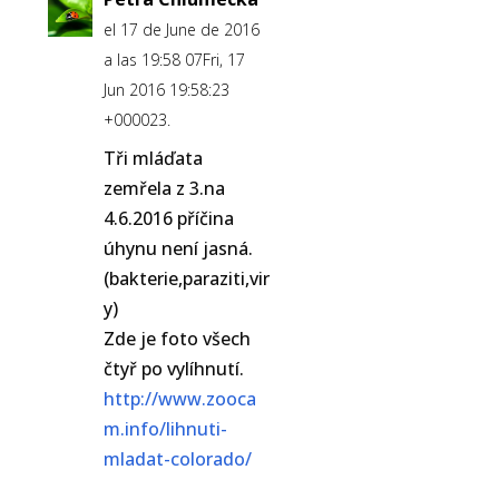
el 17 de June de 2016
a las 19:58 07Fri, 17
Jun 2016 19:58:23
+000023.
Tři mláďata
zemřela z 3.na
4.6.2016 příčina
úhynu není jasná.
(bakterie,paraziti,vir
y)
Zde je foto všech
čtyř po vylíhnutí.
http://www.zooca
m.info/lihnuti-
mladat-colorado/