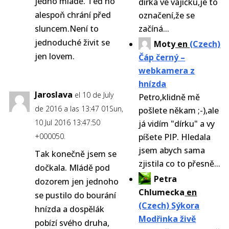
jedno mládě. Teď ho
dírka ve vajíčku,je to
alespoň chrání před
označení,že se
sluncem.Není to
začíná...
jednoduché živit se
Moty
en
(Czech)
jen lovem.
Čáp černý –
webkamera z
hnízda
Jaroslava
el 10 de July
Petro,klidně mě
de 2016 a las 13:47 01Sun,
pošlete někam ;-),ale
10 Jul 2016 13:47:50
já vidím "dírku" a vy
+000050.
píšete PIP. Hledala
jsem abych sama
Tak konečně jsem se
zjistila co to přesně...
dočkala. Mládě pod
Petra
dozorem jen jednoho
Chlumecka
en
se pustilo do bourání
(Czech) Sýkora
hnízda a dospělák
Modřinka živě
pobízí svého druha,