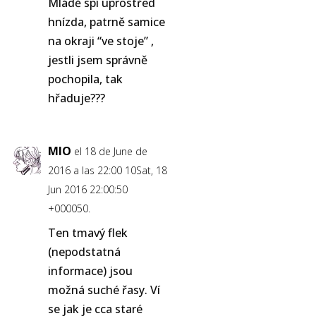
Mládě spí uprostřed
hnízda, patrně samice
na okraji “ve stoje” ,
jestli jsem správně
pochopila, tak
hřaduje???
MIO
el 18 de June de
2016 a las 22:00 10Sat, 18
Jun 2016 22:00:50
+000050.
Ten tmavý flek
(nepodstatná
informace) jsou
možná suché řasy. Ví
se jak je cca staré