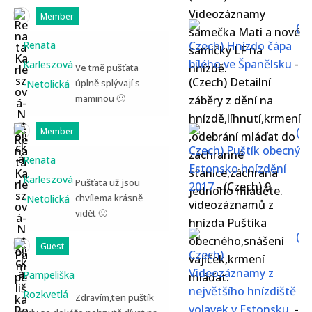
Videozáznamy
Member
(
samečka Mati a nové
Renata
Czech) Hnízdo čápa
samičky LF na
bílého ve Španělsku
-
Karleszová
hnízdě.
Ve tmě pušťata
(Czech) Detailní
úplně splývají s
-Netolická
maminou 🙂
záběry z dění na
hnízdě,líhnutí,krmení
(
Member
,odebrání mláďat do
Czech) Puštík obecný
záchranné
Renata
Estonsko hnízdění
stanice,záchrana
Karleszová
Pušťata už jsou
2017
-
(Czech) 9
jednoho mláděte.
chvílema krásně
-Netolická
videozáznamů z
vidět 🙂
hnízda Puštíka
(
obecného,snášení
Guest
Czech)
vajíček,krmení
Videozáznamy z
Pampeliška
mláďat.
největšího hnízdiště
Rozkvetlá
Zdravím,ten puštík
volavek v Estonsku.
-