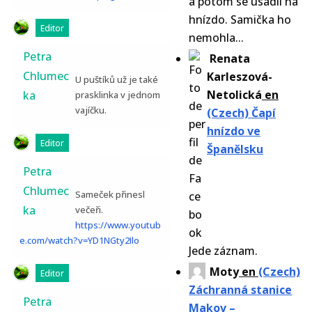
a potom se usadil na
hnízdo. Samička ho
Editor
nemohla...
Petra
Renata
Chlumec
Karleszová-
U puštíků už je také
Netolická
en
ka
prasklinka v jednom
vajíčku.
(Czech) Čapí
hnízdo ve
Editor
Španělsku
Petra
Chlumec
Sameček přinesl
ka
večeři.
https://www.youtub
e.com/watch?v=YD1NGty2Ilo
Jede záznam.
Moty
en
(Czech)
Editor
Záchranná stanice
Petra
Makov –