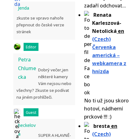
zadaří odchovat...
Jenda
Renata
zkuste se vpravo nahoře
Karleszová-
přepnout do české verze
Netolická
en
stránek
(Czech)
Červenka
Editor
americká –
Petra
webkamera z
Chlume
Dobrý večer,jen
hnízda
cka
některé kamery
Vám nejsou nebo
všechny? Zkuste se podívat
na jiném prohlížeči.
No ti už jsou skoro
hotoví, nádherní
Guest
prckové !!! :)
heckelov
bresta
en
(Czech)
a
SUPER A HLAVNĚ-