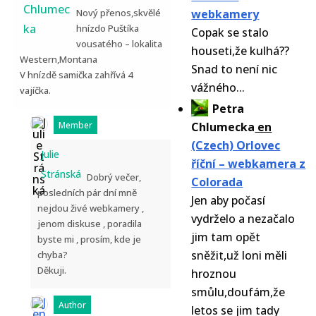
Chlumec
Nový přenos,skvělé
webkamery
ka
hnízdo Puštíka
Copak se stalo
vousatého – lokalita
houseti,že kulhá??
Western,Montana
Snad to není nic
V hnízdě samička zahřívá 4
vážného...
vajíčka.
Petra
Member
Chlumecka
en
(Czech) Orlovec
Julie
říční – webkamera z
Stránská
Dobrý večer,
Colorada
posledních pár dní mně
Jen aby počasí
nejdou živé webkamery ,
vydrželo a nezačalo
jenom diskuse , poradila
jim tam opět
byste mi , prosím, kde je
sněžit,už loni měli
chyba?
Děkuji.
hroznou
smůlu,doufám,že
Author
letos se jim tady