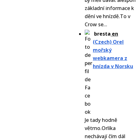
by měli dávat alespoň
základní informace k
dění ve hnízdě.To v
Crow se...
bresta
en
(Czech) Orel
mořský
webkamera z
hnízda v Norsku
Je tady hodně
větrno.Orlíka
nechávají čím dál