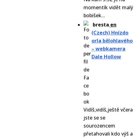
momentík vidět malý
bobišek...
bresta
en
(Czech) Hnízdo
orla bělohlavého
– webkamera
Dale Hollow
Vidíš,vidíš,ještě včera
jste se se
sourozencem
přetahovali kdo výš a