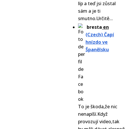
líp a teď jsi zůstal
sám a je ti
smutno.Určitě...
bresta
en
(Czech) Čapí
hnízdo ve
Španělsku
To je škoda,že nic
nenapíší.Když
provozují video,tak