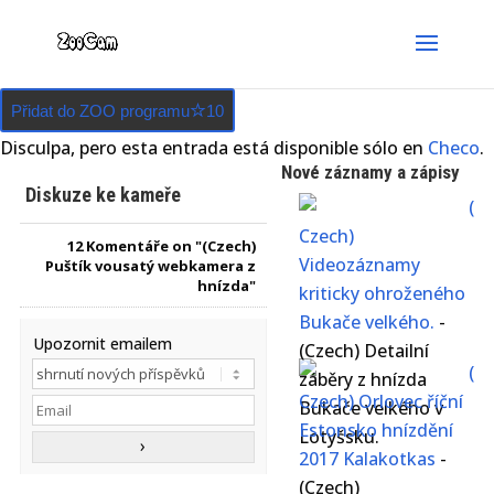
Přidat do ZOO programu
10
Disculpa, pero esta entrada está disponible sólo en
Checo
.
Nové záznamy a zápisy
Diskuze ke kameře
(
Czech)
12
Komentáře on "(Czech)
Videozáznamy
Puštík vousatý webkamera z
hnízda"
kriticky ohroženého
Bukače velkého.
-
Upozornit emailem
(Czech) Detailní
(
záběry z hnízda
Czech) Orlovec říční
Bukače velkého v
Estonsko hnízdění
Lotyšsku.
2017 Kalakotkas
-
(Czech)