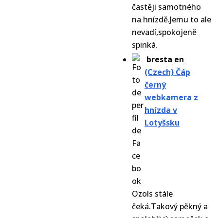
častěji samotného
na hnízdě.Jemu to ale
nevadí,spokojeně
spinká.
bresta
en
(Czech) Čáp
černý
webkamera z
hnízda v
Lotyšsku
Ozols stále
čeká.Takový pěkný a