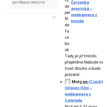
Červenka
JDE PŘENOS VRACET!!!!
americká –
webkamera z
hnízda
Tady je již hnízdo
přeplněné.Nebude to
trvat dlouho a bude
prázdné.
Moty
en
(Czech)
Orlovec říční –
webkamera z
Colorada
Na kam 5.32 je na