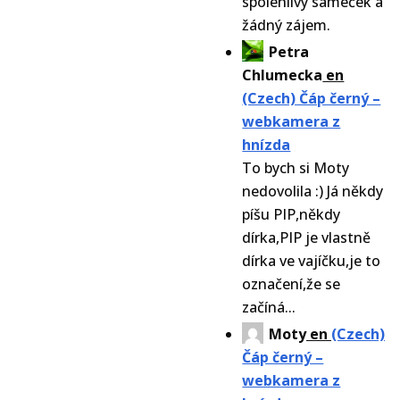
spolehlivý sameček a
žádný zájem.
Petra
Chlumecka
en
(Czech) Čáp černý –
webkamera z
hnízda
To bych si Moty
nedovolila :) Já někdy
píšu PIP,někdy
dírka,PIP je vlastně
dírka ve vajíčku,je to
označení,že se
začíná...
Moty
en
(Czech)
Čáp černý –
webkamera z