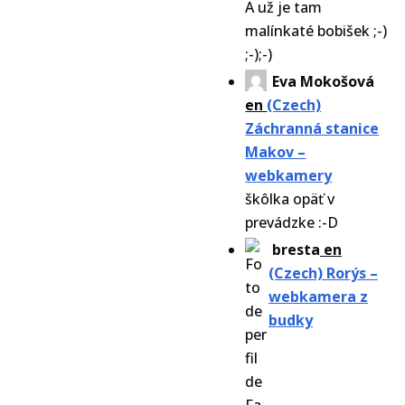
A už je tam
malínkaté bobišek ;-)
;-);-)
Eva Mokošová
en
(Czech)
Záchranná stanice
Makov –
webkamery
škôlka opäť v
prevádzke :-D
bresta
en
(Czech) Rorýs –
webkamera z
budky