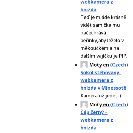
webkamera z
hnízda
Teď je mládě krásně
vidět samička mu
načechrává
peřinky,aby leželo v
měkoučkém a na
dalším vajíčku je PIP.
Moty
en
(Czech)
Sokol stěhovavý-
webkamera z
hnízda v Minessotě
Kamera už jede ;-)
Moty
en
(Czech)
Čáp černý –
webkamera z
hnízda