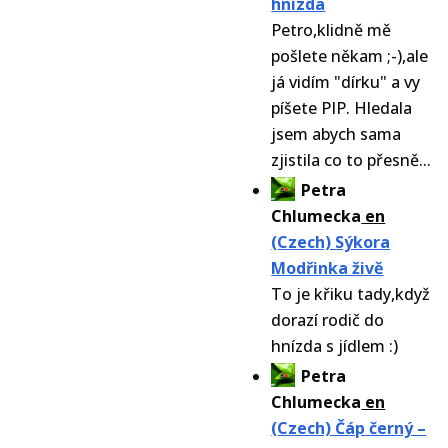
hnízda
Petro,klidně mě
pošlete někam ;-),ale
já vidím "dírku" a vy
píšete PIP. Hledala
jsem abych sama
zjistila co to přesně...
Petra
Chlumecka
en
(Czech) Sýkora
Modřinka živě
To je křiku tady,když
dorazí rodič do
hnízda s jídlem :)
Petra
Chlumecka
en
(Czech) Čáp černý –