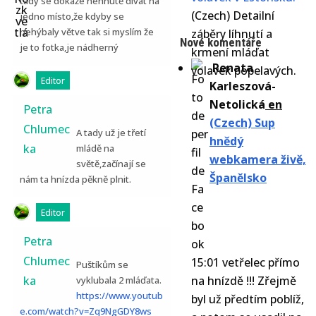
tady se dokáže nehnutě dívat na
(Czech) Detailní
jedno místo,že kdyby se
nehýbaly větve tak si myslím že
záběry líhnutí a
Nové komentáře
je to fotka,je nádherný
krmení mláďat
Renata
volavek popelavých.
Editor
Karleszová-
Netolická
en
Petra
(Czech) Sup
Chlumec
A tady už je třetí
hnědý
ka
mládě na
webkamera živě,
světě,začínají se
Španělsko
nám ta hnízda pěkně plnit.
Editor
Petra
Chlumec
15:01 vetřelec přímo
Puštíkům se
ka
na hnízdě !!! Zřejmě
vyklubala 2 mláďata.
https://www.youtub
byl už předtím poblíž,
e.com/watch?v=Zq9NgGDY8ws