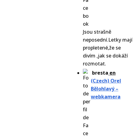
Jsou strašně
neposední.Letky mají
propletené,že se
divím ,jak se dokáží
rozmotat.
bresta
en
(Czech) Orel
Bělohlavý –
webkamera