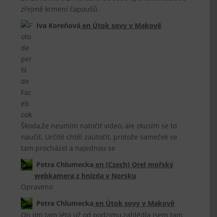
zřejmě krmení čapoušů.
Iva Koreňová
en
Útok sovy v Makově
Škoda,že neumím natočit video, ale zkusím se to
naučit. Určitě chtěl zaútočit, protože sameček se
tam procházel a najednou se
Petra Chlumecka
en
(Czech) Orel mořský
webkamera z hnízda v Norsku
Opraveno
Petra Chlumecka
en
Útok sovy v Makově
On jim tam létá už od podzimu,zahlédla jsem tam