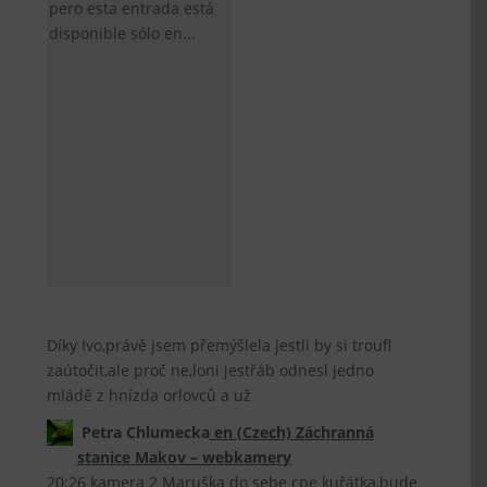
pero esta entrada está
disponible sólo en...
Díky Ivo,právě jsem přemýšlela jestli by si troufl
zaútočit,ale proč ne,loni jestřáb odnesl jedno
mládě z hnízda orlovců a už
Petra Chlumecka
en
(Czech) Záchranná
stanice Makov – webkamery
20:26 kamera 2 Maruška do sebe cpe kuřátka,bude