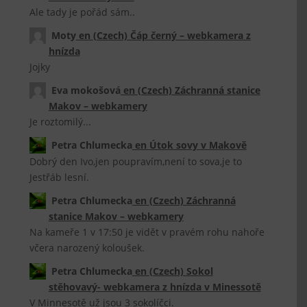
Ale tady je pořád sám..
Moty
en
(Czech) Čáp černý – webkamera z
hnízda
Jojky
Eva mokošová
en
(Czech) Záchranná stanice
Makov – webkamery
Je roztomilý...
Petra Chlumecka
en
Útok sovy v Makově
Dobrý den Ivo,jen poupravím,není to sova,je to
Jestřáb lesní.
Petra Chlumecka
en
(Czech) Záchranná
stanice Makov – webkamery
Na kameře 1 v 17:50 je vidět v pravém rohu nahoře
včera narozený koloušek.
Petra Chlumecka
en
(Czech) Sokol
stěhovavý- webkamera z hnízda v Minessotě
V Minnesotě už jsou 3 sokolíčci.