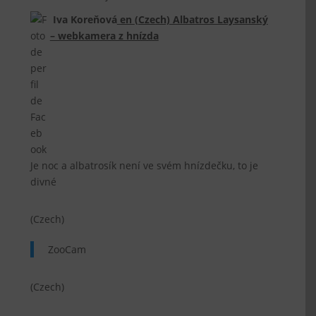
Iva Koreňová
en
(Czech) Albatros Laysanský
– webkamera z hnízda
Je noc a albatrosík není ve svém hnízdečku, to je
divné
(Czech)
ZooCam
(Czech)