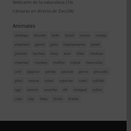
Webcams de la naturaleza
(74)
Cámaras en directo de Zoo
(38)
Animales
antilopa
bisonte
bobr
buvol
ciervo
coneja
elephant
gamo
gato
hippopotamo
jabalí
jezevec
kachna
kozy
leon
liška
medusa
meerkat
monkey
muflon
mýval
nosorožec
orel
pajaros
panda
pavouk
perro
pescado
plazi
resma
sokol
soportar
tuleň
tučňák
tygr
vesmír
veverka
vlk
včelojed
zebra
zubr
čáp
štika
žirafa
žralok