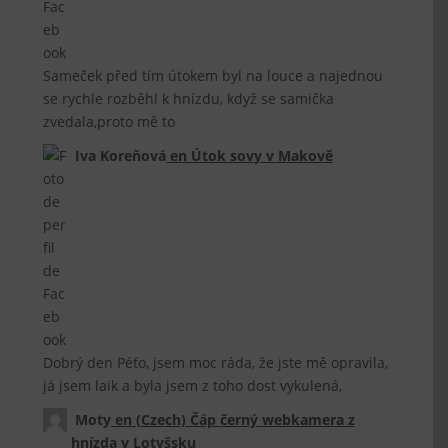
Sameček před tím útokem byl na louce a najednou
se rychle rozběhl k hnízdu, když se samička
zvedala,proto mě to
Iva Koreňová
en
Útok sovy v Makově
Dobrý den Péťo, jsem moc ráda, že jste mě opravila,
já jsem laik a byla jsem z toho dost vykulená,
Moty
en
(Czech) Čáp černý webkamera z
hnízda v Lotyšsku