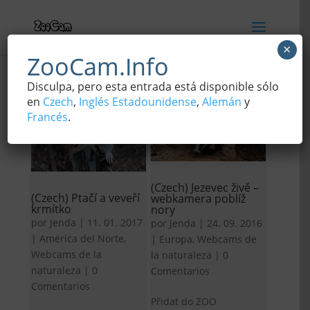
×
ZooCam.Info
Disculpa, pero esta entrada está disponible sólo
en
Czech
,
Inglés Estadounidense
,
Alemán
y
Francés
.
(Czech) Jezevec živě –
(Czech) Ptačí a veveří
webkamera poblíž
krmítko
nory
por
Jenda
|
11. 01. 2017
por
Jenda
|
24. 09. 2016
|
América del Norte
,
|
Europa
,
Webcams de
Webcams de la
la naturaleza
|
0
naturaleza
|
0
Comentarios
Comentarios
Přidat do ZOO