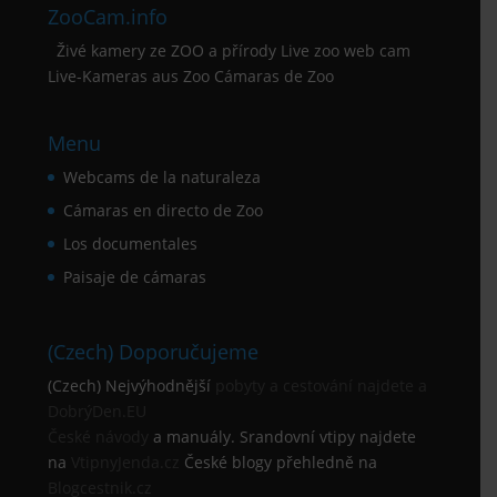
ZooCam.info
Živé kamery ze ZOO a přírody Live zoo web cam
Live-Kameras aus Zoo Cámaras de Zoo
Menu
Webcams de la naturaleza
Cámaras en directo de Zoo
Los documentales
Paisaje de cámaras
(Czech) Doporučujeme
(Czech) Nejvýhodnější
pobyty a cestování najdete a
DobrýDen.EU
České
návody
a manuály. Srandovní vtipy najdete
na
VtipnyJenda.cz
České blogy přehledně na
Blogcestnik.cz