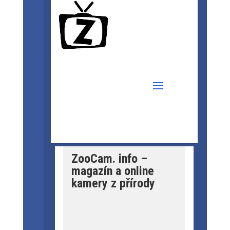
ZooCam. info –
magazín a online
kamery z přírody