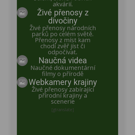
akvárií.
Kateřina
Živé přenosy z

divočiny
Dobrý den Petro, no vidíte, já si ani nevšimla, že
došlo k vystřídání orlíků, a Miku jsem nepoznala.
Živé přenosy národních
Jsem ráda, že se nabaštil právě on 🙂 . Pustila jsem
parků po celém světě.
si to znovu, abych viděla rozdíl mezi oběma
Přenosy z míst kam
sourozenci, jsem zvědavá, zda je už budu správně
chodí zvěř jíst či
identifikovat 😉 .
odpočívat.
Naučná videa

Naučné dokumentární
Petra Chlumecka
filmy o přírodě
Webkamery krajiny

8.8. 06:40:25 přiletěl Mika usadil se na větev mimo
Živé přenosy zabírající
kameru
přírodní krajiny a
scenerie
[gtranslate]
Kateřina
18.23 přiletěl na „hnízdo“ asi Mika? Poté, co hlasitě