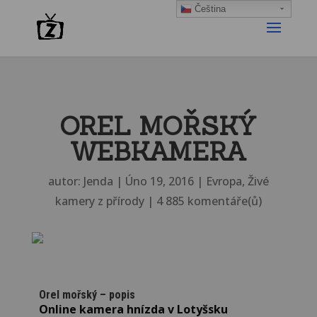
Čeština‎
OREL MOŘSKÝ
WEBKAMERA
autor:
Jenda
|
Úno 19, 2016
|
Evropa
,
Živé
kamery z přírody
|
4 885 komentáře(ů)
Orel mořský – popis
Online kamera hnízda v Lotyšsku