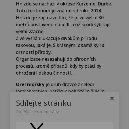
Hnízdo se nachází v okrese Kurzeme, Durbe.
Toto teritorium je známé od roku 2014.
Hnízdo je zajímavé tím, že je ve výšce 30
metrů postaveno na jedli, což si orli vybírají
velmi vzácně.
Živé vysílání ukazuje divákům přírodu
takovou, jaká je. S krásnými okamžiky i s
drsností přírody.
Organizace nezasahují do přírodních
procesů, kromě případů, kdy by ptáci byli
ohroženi lidskou činností.
Orel mořský
je druh dravce z čeledi
jestřábovitých, patřící k největším žijícím
orlům vůbec.
Sdílejte stránku
Žije v blízkosti vod a živí se převážně rybami
a ptáky.Převážně se vyskytuje na rozsáhlém
Podělte se s kamarády.
území Evropy a Asie. Na rozdíl od jiných
druhů orlů je obyvatelem nížin.