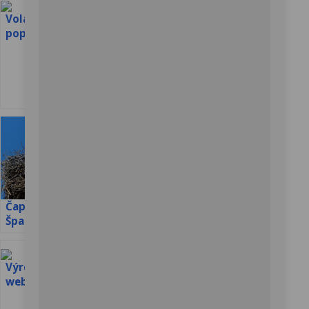
2,55–4,12 kg. Je to devátý
nejtěžší žijící orel. Rozpětí...
Volavka
Orel mořský –
popelavá
webkamera z
hnízdiště v
hnízda v
Sokolí hnízdo
Rumunsku
Srbsku
webkamera z
Polska
Raroh velký –
webkamera v
Čapí hnízda ve
Ptačí krmítko –
Maďarsku
Španělsku
webkamera
Polsko
Petra Chlumecka
Výreček malý –
21. září museli utratit samici
webkamera
ledního medvěda Bertu. Její