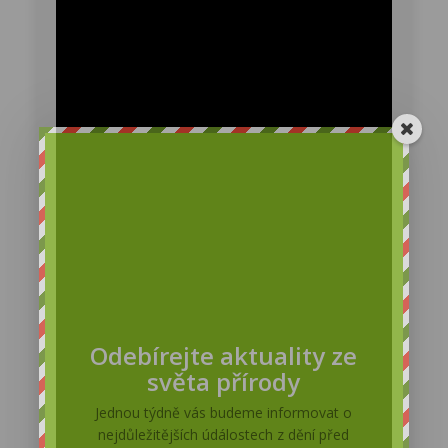
nachází na jihozápadní hranici
Katalánska. Přírodnímu parku
Els Ports se také říká Pyreneje
jihu. Od jiných orlů se liší
světlou spodinou těla a křídel,
Leona
s obvykle tmavším hrdlem a...
Je mi smutno, když vidím to torzo hnízda :-(. Tolik
se Milda s Raimisem nalétali, než hnízdo vyhnali do
výšky cca 20-30 cm pod bidýlko na levé straně. A ti
naši milí „puberťáci“ jej za pár týdnů zničí . . .
Odebírejte aktuality ze
světa přírody
Petra Chlumecka
Jednou týdně vás budeme informovat o
nejdůležitějších údálostech z dění před