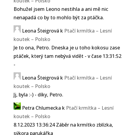
koutek – Polsko
Bohužel jsem Leono nestihla a ani mě nic
nenapadá co by to mohlo být za ptáčka.
Leona Šteigrová
k
Ptačí krmítka – Lesní
koutek – Polsko
Je to ona, Petro. Dneska je u toho kokosu zase
ptáček, který tam nebývá vidět - v čase 13:31:52
-
Leona Šteigrová
k
Ptačí krmítka – Lesní
koutek – Polsko
Jj, byla :-) - díky, Petro.
Petra Chlumecka
k
Ptačí krmítka – Lesní
koutek – Polsko
8.12.2023 13:36:24 Záběr na krmítko zblízka,
sýkora parukářka