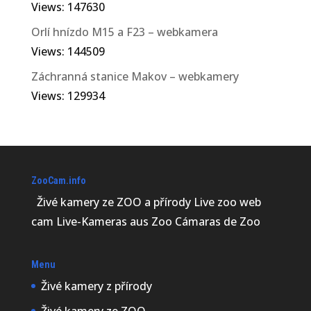
Views: 147630
Orlí hnízdo M15 a F23 – webkamera
Views: 144509
Záchranná stanice Makov – webkamery
Views: 129934
ZooCam.info
Živé kamery ze ZOO a přírody Live zoo web
cam Live-Kameras aus Zoo Cámaras de Zoo
Menu
Živé kamery z přírody