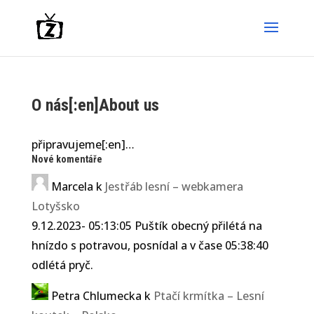
O nás[:en]About us
připravujeme[:en]…
Nové komentáře
Marcela
k
Jestřáb lesní – webkamera
Lotyšsko
9.12.2023- 05:13:05 Puštík obecný přilétá na
hnízdo s potravou, posnídal a v čase 05:38:40
odlétá pryč.
Petra Chlumecka
k
Ptačí krmítka – Lesní