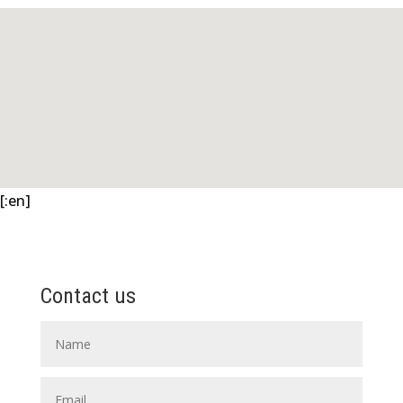
[:en]
Contact us