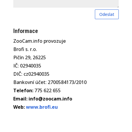
Odeslat
Informace
ZooCam.info provozuje
Brofi s. r.o.
Pičín 29, 26225
IČ: 02940035
DIČ: cz02940035
Bankovní účet: 2700584173/2010
Telefon:
775 622 655
Email:
info@zoocam.info
Web:
www.brofi.eu