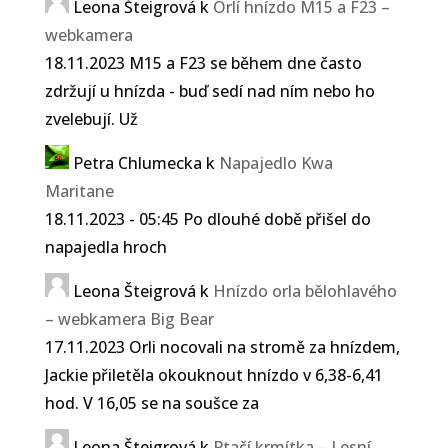
Leona Šteigrová
k
Orlí hnízdo M15 a F23 –
webkamera
18.11.2023 M15 a F23 se během dne často
zdržují u hnízda - buď sedí nad ním nebo ho
zvelebují. Už
Petra Chlumecka
k
Napajedlo Kwa
Maritane
18.11.2023 - 05:45 Po dlouhé době přišel do
napajedla hroch
Leona Šteigrová
k
Hnízdo orla bělohlavého
– webkamera Big Bear
17.11.2023 Orli nocovali na stromě za hnízdem,
Jackie přiletěla okouknout hnízdo v 6,38-6,41
hod. V 16,05 se na soušce za
Leona Šteigrová
k
Ptačí krmítka – Lesní