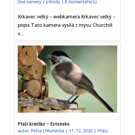
Živé kamery z přírody
|
8 Komentáře(ů)
Krkavec velký – webkamera Krkavec velký –
popis Tato kamera vysílá z mysu Churchill
v...
Ptačí krmítko – Estonsko
autor:
Petra Chlumecka
|
11. 12. 2020
|
Ptáci
,