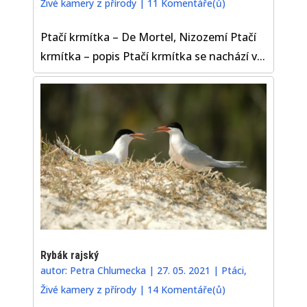
Živé kamery z přírody
|
11 Komentáře(ů)
Ptačí krmítka – De Mortel, Nizozemí Ptačí
krmítka – popis Ptačí krmítka se nachází v...
Rybák rajský
autor:
Petra Chlumecka
|
27. 05. 2021
|
Ptáci
,
Živé kamery z přírody
|
14 Komentáře(ů)