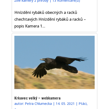
Živé kamery z přírody
|
13 Komentáře(ů)
Hnízdění rybáků obecných a racků
chechtavých Hnízdění rybáků a racků –
popis Kamera 1...
Krkavec velký – webkamera
autor:
Petra Chlumecka
|
14. 05. 2021
|
Ptáci
,