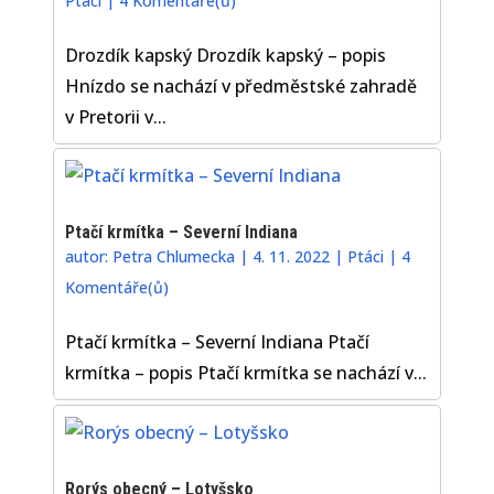
Ptáci
|
4 Komentáře(ů)
Drozdík kapský Drozdík kapský – popis
Hnízdo se nachází v předměstské zahradě
v Pretorii v...
Ptačí krmítka – Severní Indiana
autor:
Petra Chlumecka
|
4. 11. 2022
|
Ptáci
|
4
Komentáře(ů)
Ptačí krmítka – Severní Indiana Ptačí
krmítka – popis Ptačí krmítka se nachází v...
Rorýs obecný – Lotyšsko