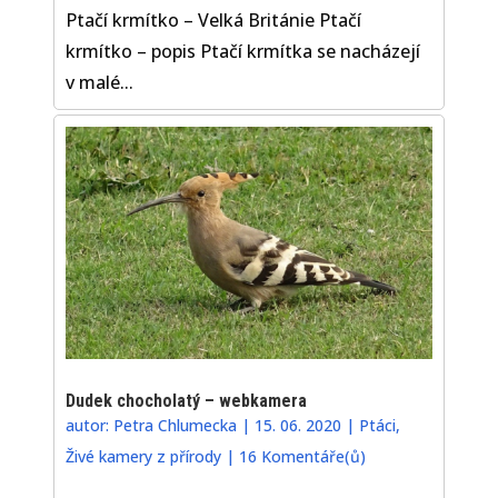
Ptačí krmítko – Velká Británie Ptačí
krmítko – popis Ptačí krmítka se nacházejí
v malé...
Dudek chocholatý – webkamera
autor:
Petra Chlumecka
|
15. 06. 2020
|
Ptáci
,
Živé kamery z přírody
|
16 Komentáře(ů)