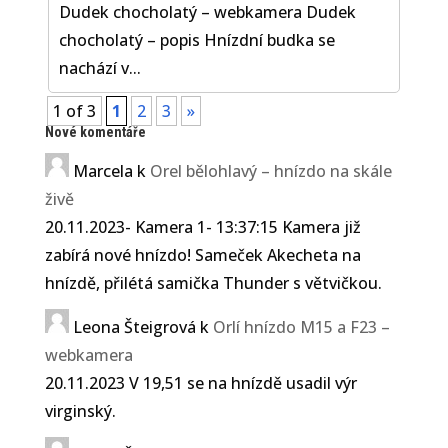
Dudek chocholatý – webkamera Dudek
chocholatý – popis Hnízdní budka se
nachází v...
1 of 3
1
2
3
»
Nové komentáře
Marcela
k
Orel bělohlavý – hnízdo na skále
živě
20.11.2023- Kamera 1- 13:37:15 Kamera již
zabírá nové hnízdo! Sameček Akecheta na
hnízdě, přilétá samička Thunder s větvičkou.
Leona Šteigrová
k
Orlí hnízdo M15 a F23 –
webkamera
20.11.2023 V 19,51 se na hnízdě usadil výr
virginský.