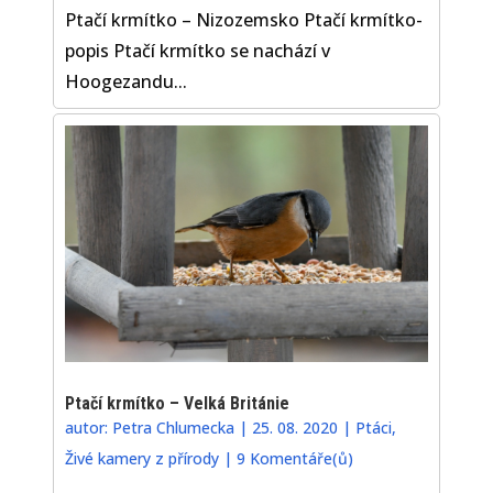
Ptačí krmítko – Nizozemsko Ptačí krmítko-
popis Ptačí krmítko se nachází v
Hoogezandu...
Ptačí krmítko – Velká Británie
autor:
Petra Chlumecka
|
25. 08. 2020
|
Ptáci
,
Živé kamery z přírody
|
9 Komentáře(ů)