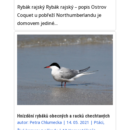
Rybák rajský Rybák rajský – popis Ostrov
Coquet u pobřeží Northumberlandu je
domovem jediné...
Hnízdění rybáků obecných a racků chechtavých
autor:
Petra Chlumecka
|
14. 05. 2021
|
Ptáci
,