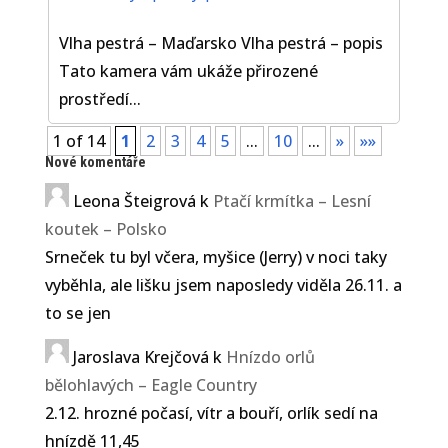
Vlha pestrá – Maďarsko Vlha pestrá – popis
Tato kamera vám ukáže přirozené
prostředí...
1 of 14
1
2
3
4
5
...
10
...
»
»»
Nové komentáře
Leona Šteigrová
k
Ptačí krmítka – Lesní
koutek – Polsko
Srneček tu byl včera, myšice (Jerry) v noci taky
vyběhla, ale lišku jsem naposledy viděla 26.11. a
to se jen
Jaroslava Krejčová
k
Hnízdo orlů
bělohlavých – Eagle Country
2.12. hrozné počasí, vítr a bouří, orlík sedí na
hnízdě 11,45