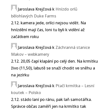
Jaroslava Krejčová
k
Hnízdo orlů
bělohlavých Duke Farms
2.12. kamera jede, orlíci nejsou vidět. Na
hnízdění mají čas, loni tu byli k vidění až
začátkem roku
Jaroslava Krejčová
k
Záchranná stanice
Makov – webkamery
2.12. 20,05 čapí klapání po celý den. Na krmítku
živo (11,50), labutě se snaží chodit ve sněhu a
na jezírku
Jaroslava Krejčová
k
Ptačí krmítka – Lesní
koutek – Polsko
2.12. stádo laní po ránu, pak laň samotářka.
Správce občas zaměří jen na krmítko tak