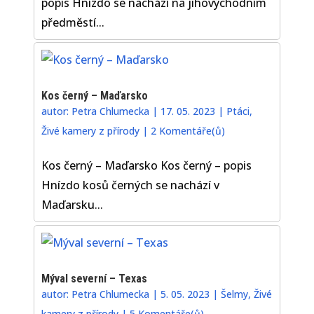
popis Hnízdo se nachází na jihovýchodním
předměstí...
Kos černý – Maďarsko
autor:
Petra Chlumecka
|
17. 05. 2023
|
Ptáci
,
Živé kamery z přírody
|
2 Komentáře(ů)
Kos černý – Maďarsko Kos černý – popis
Hnízdo kosů černých se nachází v
Maďarsku...
Mýval severní – Texas
autor:
Petra Chlumecka
|
5. 05. 2023
|
Šelmy
,
Živé
kamery z přírody
|
5 Komentáře(ů)