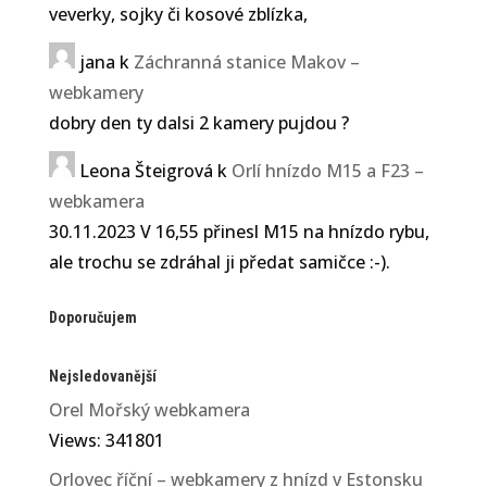
veverky, sojky či kosové zblízka,
jana
k
Záchranná stanice Makov –
webkamery
dobry den ty dalsi 2 kamery pujdou ?
Leona Šteigrová
k
Orlí hnízdo M15 a F23 –
webkamera
30.11.2023 V 16,55 přinesl M15 na hnízdo rybu,
ale trochu se zdráhal ji předat samičce :-).
Doporučujem
Nejsledovanější
Orel Mořský webkamera
Views: 341801
Orlovec říční – webkamery z hnízd v Estonsku