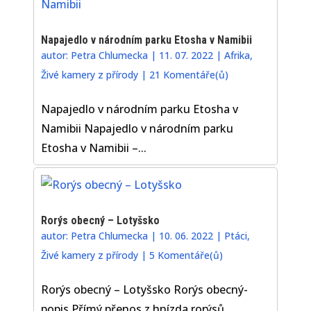
Napajedlo v národním parku Etosha v Namibii
autor:
Petra Chlumecka
|
11. 07. 2022
|
Afrika
,
Živé kamery z přírody
|
21 Komentáře(ů)
Napajedlo v národním parku Etosha v
Namibii Napajedlo v národním parku
Etosha v Namibii –...
Rorýs obecný – Lotyšsko
autor:
Petra Chlumecka
|
10. 06. 2022
|
Ptáci
,
Živé kamery z přírody
|
5 Komentáře(ů)
Rorýs obecný – Lotyšsko Rorýs obecný-
popis Přímý přenos z hnízda rorýsů