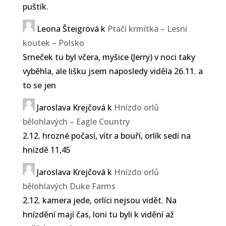
puštík.
Leona Šteigrová
k
Ptačí krmítka – Lesní
koutek – Polsko
Srneček tu byl včera, myšice (Jerry) v noci taky
vyběhla, ale lišku jsem naposledy viděla 26.11. a
to se jen
Jaroslava Krejčová
k
Hnízdo orlů
bělohlavých – Eagle Country
2.12. hrozné počasí, vítr a bouří, orlík sedí na
hnízdě 11,45
Jaroslava Krejčová
k
Hnízdo orlů
bělohlavých Duke Farms
2.12. kamera jede, orlíci nejsou vidět. Na
hnízdění mají čas, loni tu byli k vidění až