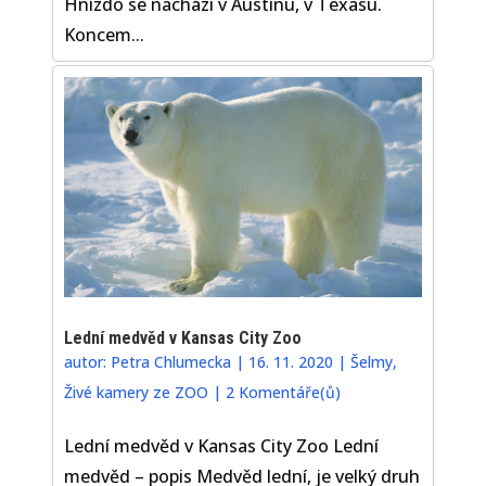
Hnízdo se nachází v Austinu, v Texasu.
Koncem...
Lední medvěd v Kansas City Zoo
autor:
Petra Chlumecka
|
16. 11. 2020
|
Šelmy
,
Živé kamery ze ZOO
|
2 Komentáře(ů)
Lední medvěd v Kansas City Zoo Lední
medvěd – popis Medvěd lední, je velký druh