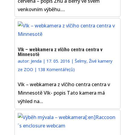
červená – popis Zhu a Berry ve svém
venkovním výběhu....
Vlk – webkamera z vlčího centra centra v
Minnesotě
autor:
Jenda
|
17. 05. 2016
|
Šelmy
,
Živé kamery
ze ZOO
|
138 Komentáře(ů)
Vlk – webkamera z vlčího centra centra v
Minnesotě Vlk- popis Tato kamera má
výhled na...