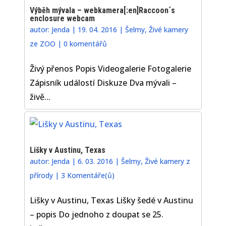
Výběh mývala – webkamera[:en]Raccoon´s
enclosure webcam
autor:
Jenda
|
19. 04. 2016
|
Šelmy
,
Živé kamery
ze ZOO
|
0 komentářů
Živý přenos Popis Videogalerie Fotogalerie
Zápisník událostí Diskuze Dva mývali –
živě...
Lišky v Austinu, Texas
autor:
Jenda
|
6. 03. 2016
|
Šelmy
,
Živé kamery z
přírody
|
3 Komentáře(ů)
Lišky v Austinu, Texas Lišky šedé v Austinu
– popis Do jednoho z doupat se 25.