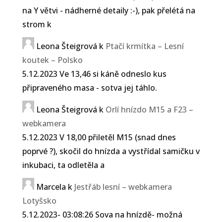
na Y větvi - nádherné detaily :-), pak přelétá na
strom k
Leona Šteigrová
k
Ptačí krmítka – Lesní
koutek – Polsko
5.12.2023 Ve 13,46 si káně odneslo kus
připraveného masa - sotva jej táhlo.
Leona Šteigrová
k
Orlí hnízdo M15 a F23 –
webkamera
5.12.2023 V 18,00 přiletěl M15 (snad dnes
poprvé ?), skočil do hnízda a vystřídal samičku v
inkubaci, ta odletěla a
Marcela
k
Jestřáb lesní – webkamera
Lotyšsko
5.12.2023- 03:08:26 Sova na hnízdě- možná