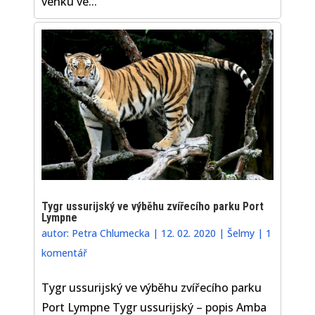
venku ve...
Tygr ussurijský ve výběhu zvířecího parku Port
Lympne
autor:
Petra Chlumecka
|
12. 02. 2020
|
Šelmy
|
1
komentář
Tygr ussurijský ve výběhu zvířecího parku
Port Lympne Tygr ussurijský – popis Amba