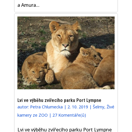
a Amura...
Lvi ve výběhu zvířecího parku Port Lympne
autor:
Petra Chlumecka
|
2. 10. 2019
|
Šelmy
,
Živé
kamery ze ZOO
|
27 Komentáře(ů)
Lvi ve výběhu zvířecího parku Port Lympne