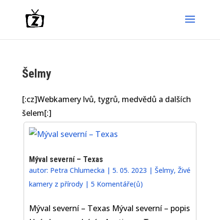
Šelmy
[:cz]Webkamery lvů, tygrů, medvědů a dalších
šelem[:]
Mýval severní – Texas
autor:
Petra Chlumecka
|
5. 05. 2023
|
Šelmy
,
Živé
kamery z přírody
|
5 Komentáře(ů)
Mýval severní – Texas Mýval severní – popis