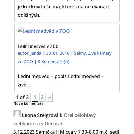
je kočkovitá šelma, které známe dvanáct
odlišných...
Lední medvěd v ZOO
autor:
Jenda
|
30. 01. 2016
|
Šelmy
,
Živé kamery
ze ZOO
|
3 Komentáře(ů)
Lední medvěd – popis Lední medvěd –
živě...
1 of 2
1
2
»
Nové komentáře
Leona Šteigrová
k
Orel bělohlavý
webkamera v Decorah
5.12.2023 Samička HM cca v 7,30-8,00 m.č. sedí