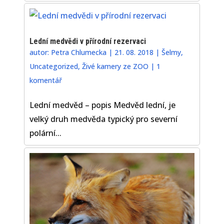
Lední medvědi v přírodní rezervaci
autor:
Petra Chlumecka
|
21. 08. 2018
|
Šelmy
,
Uncategorized
,
Živé kamery ze ZOO
|
1
komentář
Lední medvěd – popis Medvěd lední, je
velký druh medvěda typický pro severní
polární...