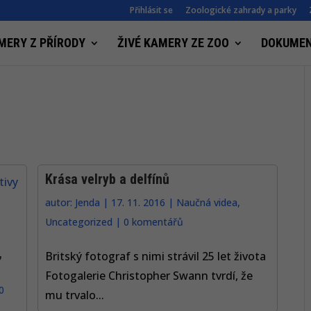
Přihlásit se
Zoologické zahrady a parky
MERY Z PŘÍRODY
ŽIVÉ KAMERY ZE ZOO
DOKUME
Krása velryb a delfínů
autor:
Jenda
|
17. 11. 2016
|
Naučná videa
,
Uncategorized
|
0 komentářů
,
Britský fotograf s nimi strávil 25 let života
Fotogalerie Christopher Swann tvrdí, že
0
mu trvalo...