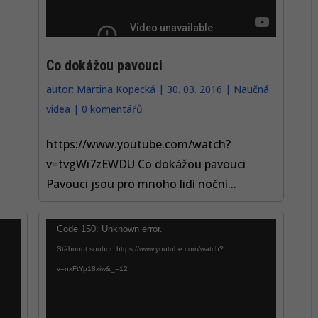
Co dokážou pavouci
autor:
Martina Kopecká
|
30. 03. 2016
|
Naučná
videa
|
0 komentářů
https://www.youtube.com/watch?
v=tvgWi7zEWDU Co dokážou pavouci
Pavouci jsou pro mnoho lidí noční...
Video
Code 150: Unknown error.
přehrávač
Stáhnout soubor: https://www.youtube.com/watch?
v=nxFtYp18xiw&_=12