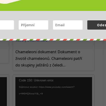
Odes
Chameleoni – pouštní draci
autor:
Martina Kopecká
|
12. 04. 2016
|
Naučná
videa
|
0 komentářů
Chameleoni dokument Dokument o
životě chameleonů. Chameleoni patří
do skupiny ještěrů z čeledi...
Video
Code 150: Unknown error.
přehrávač
Stáhnout soubor: https://www.youtube.com/watch?
v=fH0HQXexoYI&_=9