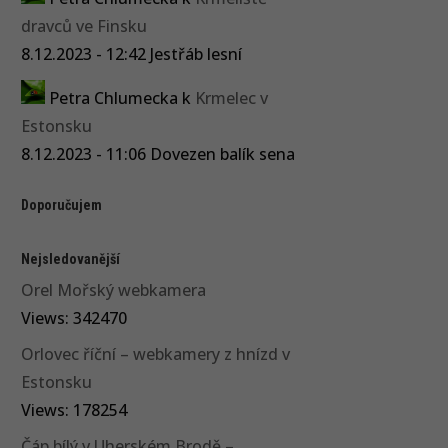
dravců ve Finsku
8.12.2023 - 12:42 Jestřáb lesní
Petra Chlumecka
k
Krmelec v
Estonsku
8.12.2023 - 11:06 Dovezen balík sena
Doporučujem
Nejsledovanější
Orel Mořský webkamera
Views: 342470
Orlovec říční – webkamery z hnízd v
Estonsku
Views: 178254
Čáp bílý v Uherském Brodě –