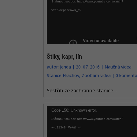
přehrávač
Stáhnout soubor: https://www.youtube.com/watch?
v=at9oephsenw&_=2
Štiky, kapr, lín
autor:
Jenda
|
20. 07. 2016
|
Naučná videa
,
Stanice Hrachov
,
ZooCam videa
|
0 komentá
Sestřih ze záchranné stanice...
Video
Code 150: Unknown error.
přehrávač
Stáhnout soubor: https://www.youtube.com/watch?
v=oZ13vBl_W-A&_=4