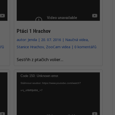
Ptáci 1 Hrachov
autor:
Jenda
|
20. 07. 2016
|
Naučná videa
,
řů
Stanice Hrachov
,
ZooCam videa
|
0 komentářů
Sestřih z ptačích volier...
Video
Code 150: Unknown error.
přehrávač
Stáhnout soubor: https://www.youtube.com/watch?
v=j_xNMIfjbl8&_=7