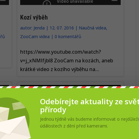
Kozí výběh
autor:
Jenda
|
12. 07. 2016
|
Naučná videa
,
řů
ZooCam videa
|
0 komentářů
https://www.youtube.com/watch?
v=j_xNMIfjbl8 ZooCam na kozách, aneb
krátké video z kozího výběhu na...
Odebírejte aktuality ze svě
přírody
Jednou týdně vás budeme informovat o nejdůleži
údálostech z dění před kamerami.