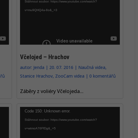
přehrávač
Stáhnout soubor: https://www.youtube.com/watch?
v=mu9QHQ4a-8o&_=3
Včelojed – Hrachov
autor:
Jenda
|
20. 07. 2016
|
Naučná videa
,
řů
Stanice Hrachov
,
ZooCam videa
|
0 komentářů
Záběry z voliéry Včelojeda...
Video
Code 150: Unknown error.
přehrávač
Stáhnout soubor: https://www.youtube.com/watch?
v=wtmoA76FfDg&_=5