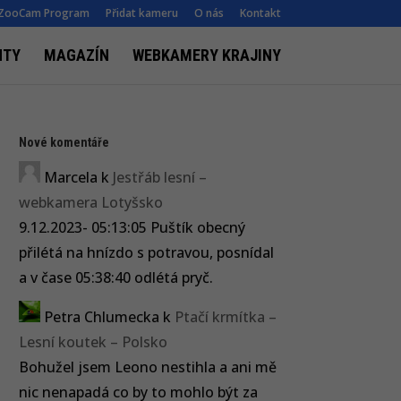
ZooCam Program
Přidat kameru
O nás
Kontakt
NTY
MAGAZÍN
WEBKAMERY KRAJINY
Nové komentáře
Marcela
k
Jestřáb lesní –
webkamera Lotyšsko
9.12.2023- 05:13:05 Puštík obecný
přilétá na hnízdo s potravou, posnídal
a v čase 05:38:40 odlétá pryč.
Petra Chlumecka
k
Ptačí krmítka –
Lesní koutek – Polsko
Bohužel jsem Leono nestihla a ani mě
nic nenapadá co by to mohlo být za