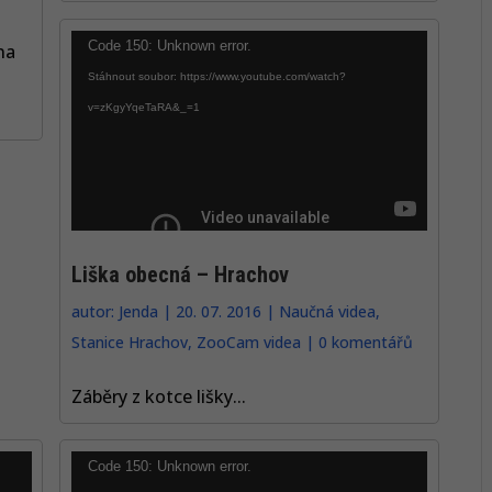
Video
Code 150: Unknown error.
na
přehrávač
Stáhnout soubor: https://www.youtube.com/watch?
v=zKgyYqeTaRA&_=1
Liška obecná – Hrachov
autor:
Jenda
|
20. 07. 2016
|
Naučná videa
,
Stanice Hrachov
,
ZooCam videa
|
0 komentářů
Záběry z kotce lišky...
Video
Code 150: Unknown error.