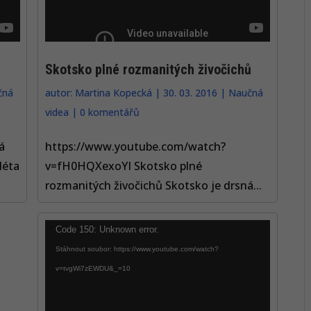
Skotsko plné rozmanitých živočichů
autor:
Martina Kopecká
|
30. 03. 2016
|
Naučná
čná
videa
|
0 komentářů
https://www.youtube.com/watch?
á
v=fH0HQXexoYI Skotsko plné
léta
rozmanitých živočichů Skotsko je drsná...
Video
Code 150: Unknown error.
přehrávač
Stáhnout soubor: https://www.youtube.com/watch?
v=tvgWi7zEWDU&_=10