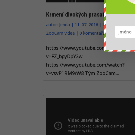
Krmení divokých prasat v Brdech
autor:
Jenda
|
11. 07. 2016
|
Naučná videa
,
ZooCam videa
|
0 komentářů
https://www.youtube.com/watch?
v=FZ_bpyDpY2w
https://www.youtube.com/watch?
v=vsvP1RM9rW8 Tým ZooCam...