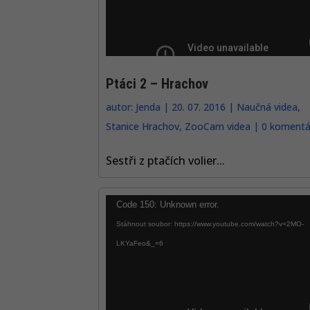
Ptáci 2 – Hrachov
autor:
Jenda
|
20. 07. 2016
|
Naučná videa
,
Stanice Hrachov
,
ZooCam videa
|
0 komentá
Sestři z ptačích volier...
Video
Code 150: Unknown error.
přehrávač
Stáhnout soubor: https://www.youtube.com/watch?v=2MO-
LKYaFeo&_=6