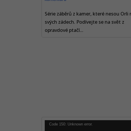
Série záběrů z kamer, které nesou Orli 
svých zádech. Podívejte se na svět z
opravdové ptačí...
Video
Code 150: Unknown error.