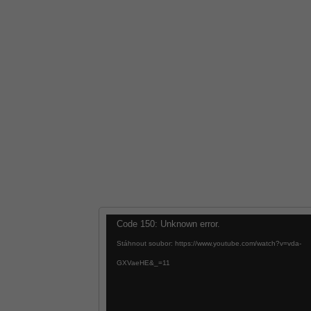
Video
Code 150: Unknown error.
přehrávač
Stáhnout soubor: https://www.youtube.com/watch?v=vda-
GXVaeHE&_=11