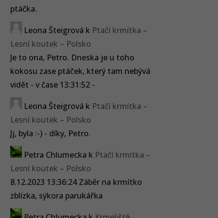
ptáčka.
Leona Šteigrová
k
Ptačí krmítka –
Lesní koutek – Polsko
Je to ona, Petro. Dneska je u toho
kokosu zase ptáček, který tam nebývá
vidět - v čase 13:31:52 -
Leona Šteigrová
k
Ptačí krmítka –
Lesní koutek – Polsko
Jj, byla :-) - díky, Petro.
Petra Chlumecka
k
Ptačí krmítka –
Lesní koutek – Polsko
8.12.2023 13:36:24 Záběr na krmítko
zblízka, sýkora parukářka
Petra Chlumecka
k
Krmeliště