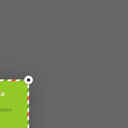
ta
tějších