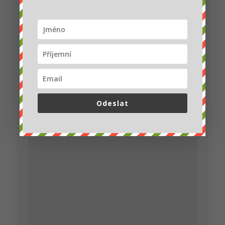
sokolů stěhovavých Albangel
a Velia. Poštolka obecná je
drobný sokolovitý dravec o
něco větší, než hrdlička
divoká. Hmotnost samce
dosahuje v průměru cca 180
g...
Ivka
Odeslat
Tak bohužel… 🙁