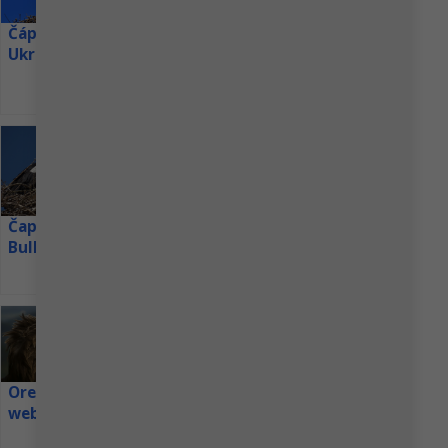
pohoří Chyulu, mezi
Čapí hnízdo
Čáp bílý živě z
Čáp bílý v
národními parky Tsavo a
webkamera
Ukrajiny
Uherském
Amboseli v Keni. Nemovitost,
Dlouhá Loučka
Brodě –
webkamera
vybroušená ze starověké
lávové skály vychrlené z
Kilimandžára před 360 000
Výreček malý –
lety, vytváří nadčasovost,
webkamera
která se...
Čáp bílý hnízdo
Čapí hnízda v
Žichlínek
Bulharsku
Orel mořský
webkamera z
hnízda v