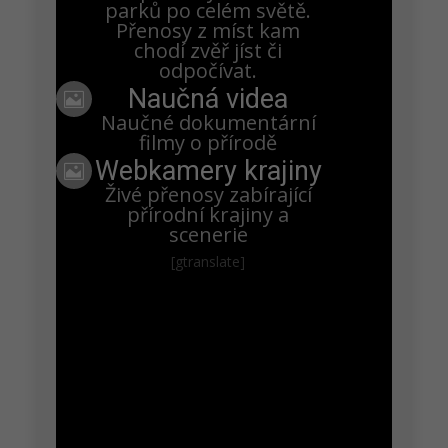
parků po celém světě.
30.3 Lindheim 5 vajíček
Přenosy z míst kam
chodí zvěř jíst či
odpočívat.
Naučná videa
Petra Chlumecka

Naučné dokumentární
filmy o přírodě
28.3 Lindheim čtyři vajíčka
Webkamery krajiny

Živé přenosy zabírající
přírodní krajiny a
Petra Chlumecka
scenerie
26.3 Lindheim tři vajíčka
[gtranslate]
Petra Chlumecka
24.3 Lindheim – Wilhelm a Wilma mají druhé vajíčko
Jolana