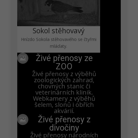
Petra Chlumecka
Dobrý den, kamery fungují , jen na kameře 4 v
Lindheimu byl výpadek. Už také funguje.
Sokol stěhovavý
Hnízdo Sokola stěhovavého se čtyřmi
mláďaty.
mojeeva
Živé přenosy ze

Už dva dny není nic vidět, jen šedé hnízdo
ZOO
rozmazané 🙁
Živé přenosy z výběhů
zoologických zahrad,
chovných stanic či
draha
veterinárních klinik.
Webkamery z výběhů
30.3 – 14:00 Fohrde – Nest 1 – sněží, fouká, čáp
šelem, slonů i obřích
odolává rozmarům přírody hrdě.
akvárií.
Živé přenosy z

divočiny
Petra Chlumecka
Živé přenosy národních