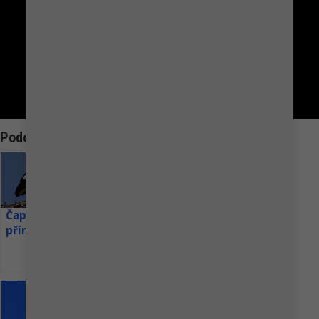
rodačka by se 2. prosince
dožila 20 let. V prostoru
stávající expozice ledních...
Podobná Témata:
Čapí hnízdo –
Čapí hnízdo ve
Čapí hnízdo
přírodní park
Wamelu
Sázava
Petra Chlumecka
Suwalki
Donyo Lodge se nachází na
více než 111 000 hektarech
soukromého pozemku v srdci