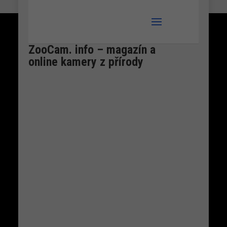
ZooCam. info – magazín a
Čáp bílý – živě
online kamery z přírody
Hnízdo 1
Petra Chlumecka