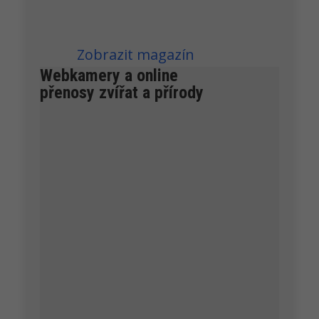
(BAS) jde o předzvěst...
které není kroužek
Zobrazit magazín
Webkamery a online
přenosy zvířat a přírody
Jaroslava Krejčová
12.6. kam 1 18,21dráče se učí stavět hnízdo
Petra Chlumecka
Flétňák australský - popis