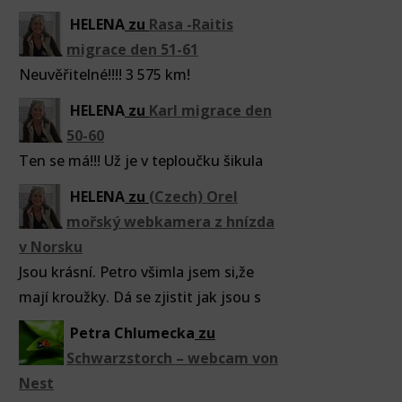
HELENA
zu
Rasa -Raitis
migrace den 51-61
Neuvěřitelné!!!! 3 575 km!
HELENA
zu
Karl migrace den
50-60
Ten se má!!! Už je v teploučku šikula
HELENA
zu
(Czech) Orel
mořský webkamera z hnízda
v Norsku
Jsou krásní. Petro všimla jsem si,že
mají kroužky. Dá se zjistit jak jsou s
Petra Chlumecka
zu
Schwarzstorch – webcam von
Nest