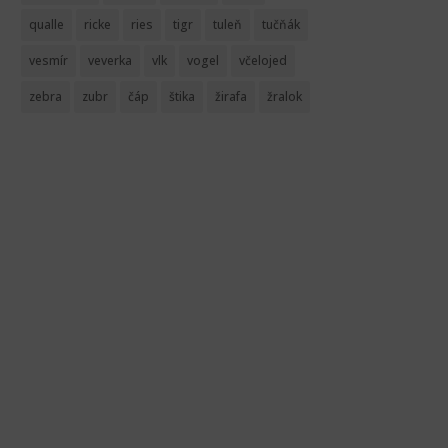
qualle
ricke
ries
tigr
tuleň
tučňák
vesmír
veverka
vlk
vogel
včelojed
zebra
zubr
čáp
štika
žirafa
žralok