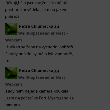
Děkuji,bála jsem se,že je to nějak
postihne,nevěděla jsem na jakém
pobřeží
Petra Chlumecka
zu
Weißkopfseeadler Nest –
Webcam
Hurikán se žene na východní pobřeží
Floridy,hnízdo by mělo být v pohodě,
to
Petra Chlumecka
zu
Weißkopfseeadler Nest –
Webcam
Tady nám nejede kamera,koukala
jsem na počasí ve Fort Myers,ráno se
tam pro