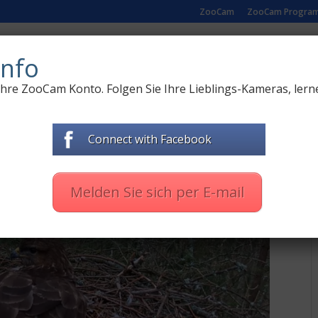
ZooCam
ZooCam Progra
R NATUR
LIVE-KAMERAS AUS ZOO
DOKUMENTARF
nfo
 Ihre ZooCam Konto. Folgen Sie Ihre Lieblings-Kameras, lern
Connect with Facebook
 zápisník
,
Zápisník
|
0 Kommentare
Melden Sie sich per E-mail