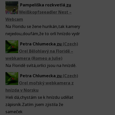
Pampeliška rozkvetlá
zu
Weißkopfseeadler Nest –
Webcam
Na Floridu se žene hurikán,tak kamery
nejedou,doufám,že to orlí hnízdo vydr
Petra Chlumecka
zu
(Czech)
Orel Bělohlavý na Floridě –
webkamera (Romeo a Julie)
Na Floridě svítá,orlíci jsou na hnízdě.
Petra Chlumecka
zu
(Czech)
Orel mořský webkamera z
hnízda v Norsku
Heli dá,chystám se k hnízdu udělat
zápisník.Zatím jsem zjistila že
sameček