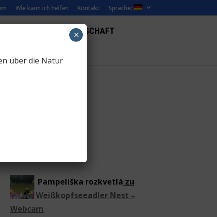
mm
Wie kann ich helfen
Kontakt
Sprache:
ILME
WEBCAM LANDSCHAFT
×
en über die Natur
(Czech)
ZooCam
(Czech)
Pampeliška rozkvetlá
zu
Weißkopfseeadler Nest –
Webcam