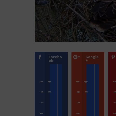
Facebo
Google
ok
+
Přihlásit se
Zoologické zahrady a parky
Přihlásit se
Zoologické zahrady a parky
Přihlásit s
ZooCam Program
Přidat kameru
ZooCam Program
Přidat kameru
ZooCam Pro
O nás
O nás
O 
Kontakt
Kontakt
Konta