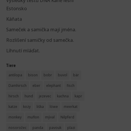
Výsledky testů DNA Káně lesní
Estonsko
Káňata
Sameček a samička mají jména.
Rozlišení samičky od samečka.
Líhnutí mláďat.
Tiere
antilopa
bison
bobr
buvol
bär
Damhirsch
eber
elephant
fisch
hirsch
hund
jezevec
kachna
kapr
katze
kozy
liška
löwe
meerkat
monkey
muflon
mýval
Nilpferd
nosorožec
panda
pavouk
plazi