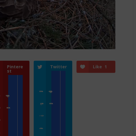
Pintere
Twitter
Like
1
st
Přihlásit se
Zoologické zahrady a parky
e
Zoologické zahrady a parky
ZooCam Program
Přidat kameru
gram
Přidat kameru
O nás
nás
Kontakt
kt