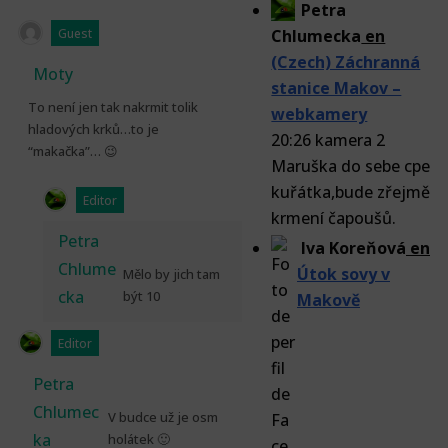
Petra
Guest
Chlumecka
en
(Czech) Záchranná
Moty
stanice Makov –
To není jen tak nakrmit tolik
webkamery
hladových krků…to je
20:26 kamera 2
“makačka”… 😉
Maruška do sebe cpe
kuřátka,bude zřejmě
Editor
krmení čapoušů.
Petra
Iva Koreňová
en
Chlume
Útok sovy v
Mělo by jich tam
cka
být 10
Makově
Editor
Petra
Chlumec
V budce už je osm
ka
holátek 🙂