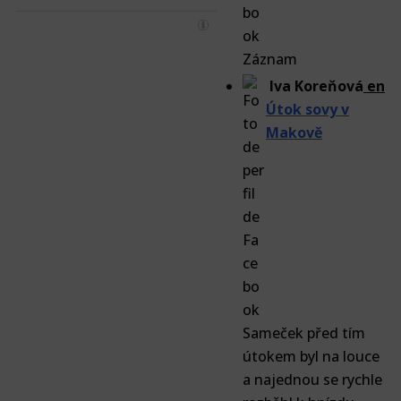
Záznam
Iva Koreňová
en
Útok sovy v
Makově
Sameček před tím
útokem byl na louce
a najednou se rychle