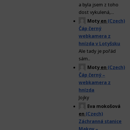
a byla jsem z toho
dost vykulená,...
Moty
en
(Czech)
Čáp černý
webkamera z
hnízda v Lotyšsku
Ale tady je pořád
sám..
Moty
en
(Czech)
Čáp černý –
webkamera z
hnízda
Jojky
Eva mokošová
en
(Czech)
Záchranná stanice
Makov –