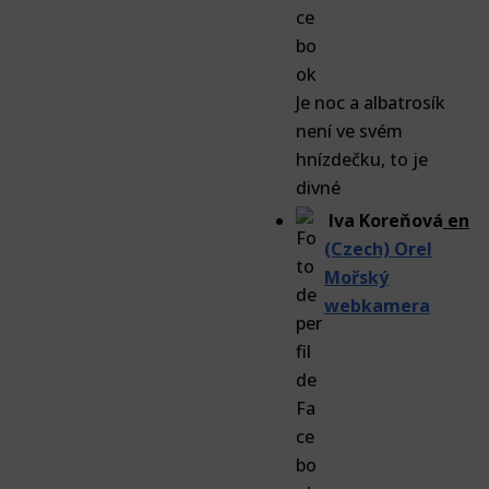
Je noc a albatrosík
není ve svém
hnízdečku, to je
divné
Iva Koreňová
en
(Czech) Orel
Mořský
webkamera