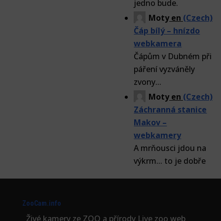
jedno bude.
Moty
en
(Czech)
Čáp bílý – hnízdo
webkamera
Čápům v Dubném při
páření vyzváněly
zvony...
Moty
en
(Czech)
Záchranná stanice
Makov –
webkamery
A mrňousci jdou na
výkrm... to je dobře
ZooCam.info
Živé kamery ze ZOO a přírody Live zoo web