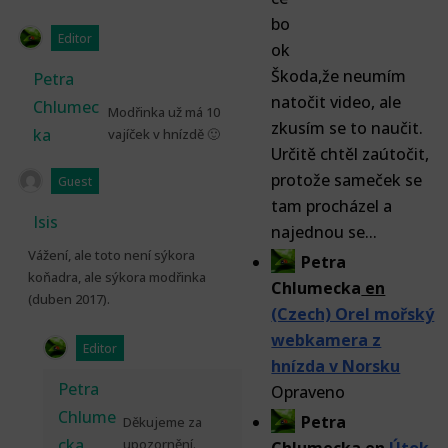
Editor
Škoda,že neumím
Petra
natočit video, ale
Chlumec
Modřinka už má 10
zkusím se to naučit.
ka
vajíček v hnízdě 🙂
Určitě chtěl zaútočit,
protože sameček se
Guest
tam procházel a
Isis
najednou se...
Vážení, ale toto není sýkora
Petra
koňadra, ale sýkora modřinka
Chlumecka
en
(duben 2017).
(Czech) Orel mořský
webkamera z
Editor
hnízda v Norsku
Petra
Opraveno
Chlume
Petra
Děkujeme za
cka
upozornění.