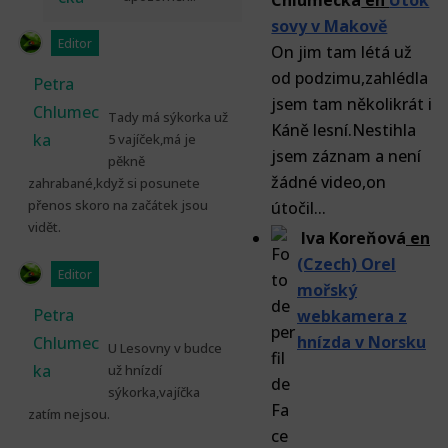
Chlumecka
en
Útok
sovy v Makově
Editor
On jim tam létá už
od podzimu,zahlédla
Petra
jsem tam několikrát i
Chlumec
Tady má sýkorka už
Káně lesní.Nestihla
ka
5 vajíček,má je
jsem záznam a není
pěkně
žádné video,on
zahrabané,když si posunete
přenos skoro na začátek jsou
útočil...
vidět.
Iva Koreňová
en
(Czech) Orel
Editor
mořský
Petra
webkamera z
hnízda v Norsku
Chlumec
U Lesovny v budce
ka
už hnízdí
sýkorka,vajíčka
zatím nejsou.