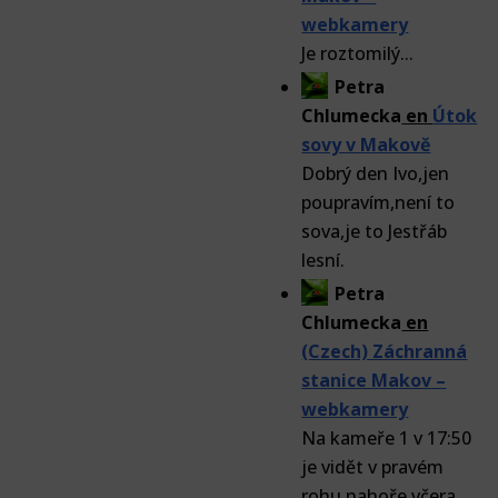
webkamery
Je roztomilý...
Petra
Chlumecka
en
Útok
sovy v Makově
Dobrý den Ivo,jen
poupravím,není to
sova,je to Jestřáb
lesní.
Petra
Chlumecka
en
(Czech) Záchranná
stanice Makov –
webkamery
Na kameře 1 v 17:50
je vidět v pravém
rohu nahoře včera