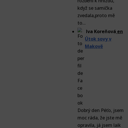
rozběhl k hnízdu,
když se samička
zvedala,proto mě
to...
Iva Koreňová
en
Útok sovy v
Makově
Dobrý den Péťo, jsem
moc ráda, že jste mě
opravila, já jsem laik