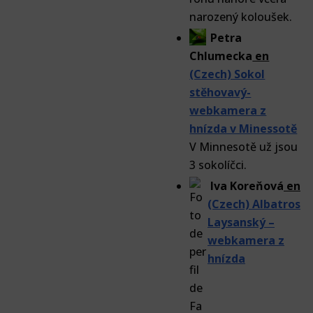
narozený koloušek.
Petra
Chlumecka
en
(Czech) Sokol
stěhovavý-
webkamera z
hnízda v Minessotě
V Minnesotě už jsou
3 sokolíčci.
Iva Koreňová
en
(Czech) Albatros
Laysanský –
webkamera z
hnízda