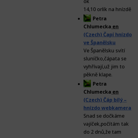
14,10 orlík na hnízdě
Petra
Chlumecka
en
(Czech) Čapí hnízdo
ve Španělsku
Ve Španělsku svítí
sluníčko,čápata se
vyhřívají,už jim to
pěkně klape.
Petra
Chlumecka
en
(Czech) Čáp bílý –
hnízdo webkamera
Snad se dočkáme
vajíček,počítám tak
do 2 dnů,že tam