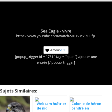
Sea Eagle - vivre
https://www.youtube.com/watch?v=HS3c7ROufJE
Amour
201
[popup_trigger id = "761" tag = "span"] ajouter une
entrée [/ popup_trigger]
Sujets Similaires:
Webcam huîtrier
Colonie de héron
de nid
cendré en