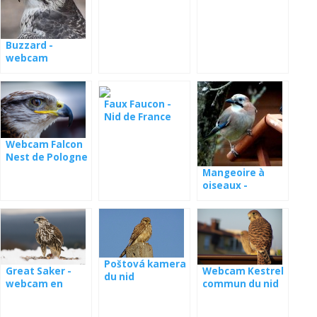
Roumanie
Buzzard -
webcam
Lettonie
Faux Faucon -
Nid de France
Webcam Falcon
Nest de Pologne
Mangeoire à
oiseaux -
webcam
Pologne
Poštová kamera
Webcam Kestrel
Great Saker -
du nid
commun du nid
webcam en
Hongrie