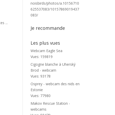
noisbirds/photos/a.10156710
625537083/10157869019437
083/
s ...
Je recommande
Les plus vues
Webcam Eagle Sea
Vues: 159819
Cigogne blanche à Uherský
Brod - webcam
Vues: 93178
Osprey - webcam des nids en
Estonie
Vues: 77980
Makov Rescue Station -
webcams