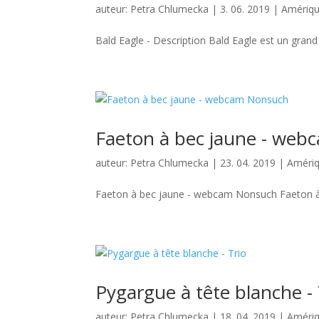
auteur:
Petra Chlumecka
|
3. 06. 2019
|
Amériqu
Bald Eagle - Description Bald Eagle est un grand 
Faeton à bec jaune - we
auteur:
Petra Chlumecka
|
23. 04. 2019
|
Amériq
Faeton à bec jaune - webcam Nonsuch Faeton à b
Pygargue à tête blanche - 
auteur:
Petra Chlumecka
|
18. 04. 2019
|
Amériq