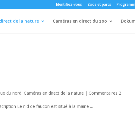
Identifiez-vous
Zoos et parcs
Programm
irect de la nature
Caméras en direct du zoo
Dokum
ue du nord
,
Caméras en direct de la nature
|
Commentaires 2
ription Le nid de faucon est situé à la mairie ...