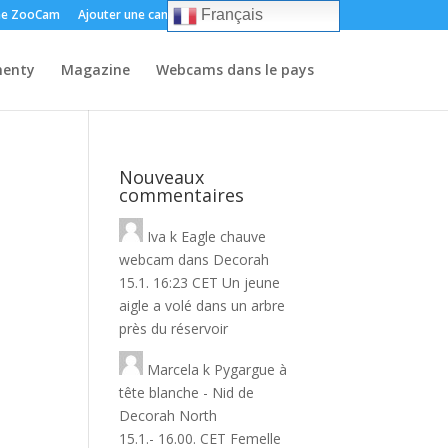
e ZooCam
Ajouter une caméra
Environ
Contact
Français
enty
Magazine
Webcams dans le pays
Nouveaux
commentaires
Iva
k
Eagle chauve
webcam dans Decorah
15.1. 16:23 CET Un jeune
aigle a volé dans un arbre
près du réservoir
Marcela
k
Pygargue à
tête blanche - Nid de
Decorah North
15.1.- 16.00. CET Femelle