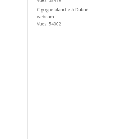
Vues: 58479
Cigogne blanche à Dubné -
webcam
Vues: 54002