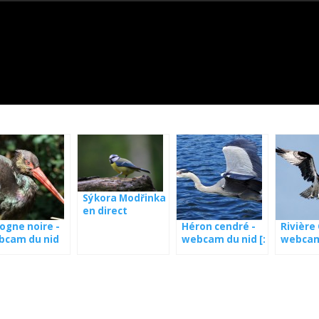
Sýkora Modřinka
en direct
ogne noire -
Héron cendré -
Rivière
bcam du nid
webcam du nid [:
webcam
en] Héron
en Lett
cendré -
webcam du nid [:
de] Graureiher -
Kamera aus
Nest [: fr] Héron