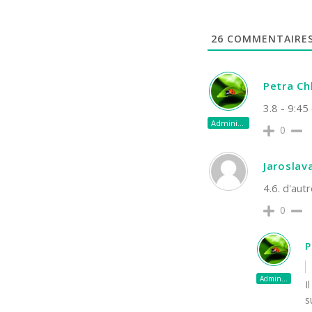
26
COMMENTAIRE
Petra C
3.8 - 9:45
Administrateur
0
Jaroslav
4.6. d'aut
0
P
Administrateur
I
s