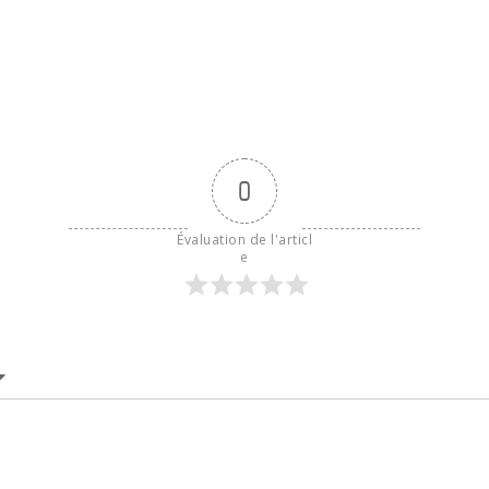
cendré - caméra
de nid
0
Évaluation de l'articl
e