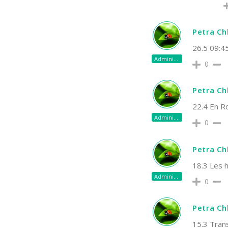
Petra C
26.5 09:45
Administrateur
0
Petra C
22.4 En Ro
Administrateur
0
Petra C
18.3 Les h
Administrateur
0
Petra C
15.3 Trans