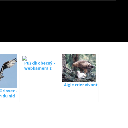
Puškík obecný -
webkamera z
boxy
Aigle crier vivant
 Orlovec -
 du nid
onie