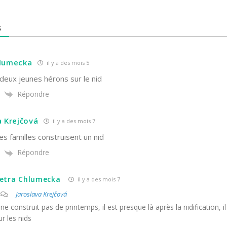
S
hlumecka
il y a des mois 5
 deux jeunes hérons sur le nid
Répondre
a Krejčová
il y a des mois 7
res familles construisent un nid
Répondre
etra Chlumecka
il y a des mois 7
Jaroslava Krejčová
l ne construit pas de printemps, il est presque là après la nidification, 
ur les nids