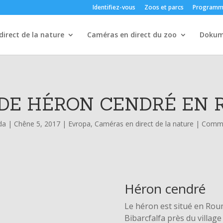
Identifiez-vous
Zoos et parcs
Programm
irect de la nature
Caméras en direct du zoo
Dokum
 DE HÉRON CENDRÉ EN 
da
|
Chêne 5, 2017
|
Evropa
,
Caméras en direct de la nature
|
Comme
Héron cendré
Le héron est situé en Roum
Bibarcfalfa près du villag