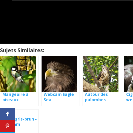
Sujets Similaires:
Mangeoire à
Webcam Eagle
Autour des
Cig
oiseaux -
Sea
palombes -
we
webcam
webcam
Allemagne
Lettonie
Rorys gris-brun -
webcam