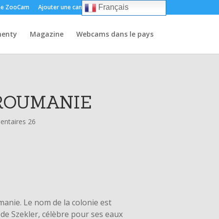
e ZooCam
Ajouter une caméra
Environ
Contact
Français
enty
Magazine
Webcams dans le pays
ROUMANIE
ntaires 26
anie. Le nom de la colonie est
e de Szekler, célèbre pour ses eaux