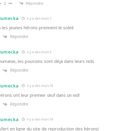
Répondre
0
hlumecka
il y a des mois 7
 les jeunes hérons prennent le soleil
Répondre
hlumecka
il y a des mois 9
umanie, les poussins sont déjà dans leurs nids
Répondre
hlumecka
il y a des mois 10
érons ont leur premier œuf dans un nid!
Répondre
hlumecka
il y a des mois 10
fert en ligne du site de reproduction des hérons!