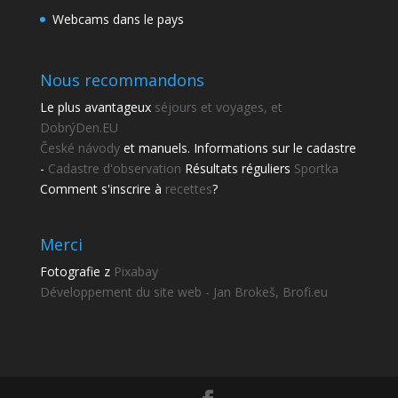
Webcams dans le pays
Nous recommandons
Le plus avantageux
séjours et voyages, et
DobrýDen.EU
České
návody
et manuels. Informations sur le cadastre
-
Cadastre d'observation
Résultats réguliers
Sportka
Comment s'inscrire à
recettes
?
Merci
Fotografie z
Pixabay
Développement du site web - Jan Brokeš, Brofi.eu