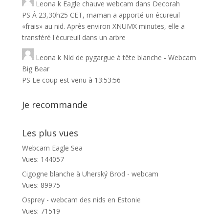
Leona
k
Eagle chauve webcam dans Decorah
PS À 23,30h25 CET, maman a apporté un écureuil
«frais» au nid. Après environ XNUMX minutes, elle a
transféré l'écureuil dans un arbre
Leona
k
Nid de pygargue à tête blanche - Webcam
Big Bear
PS Le coup est venu à 13:53:56
Je recommande
Les plus vues
Webcam Eagle Sea
Vues: 144057
Cigogne blanche à Uherský Brod - webcam
Vues: 89975
Osprey - webcam des nids en Estonie
Vues: 71519