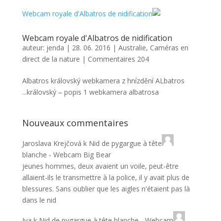
Webcam royale d'Albatros de nidification
auteur:
jenda
|
28. 06. 2016
|
Australie
,
Caméras en
direct de la nature
|
Commentaires 204
Albatros královský webkamera z hnízdění ALbatros
královský – popis 1 webkamera albatrosa...
Nouveaux commentaires
Jaroslava Krejčová
k
Nid de pygargue à tête
blanche - Webcam Big Bear
jeunes hommes, deux avaient un voile, peut-être
allaient-ils le transmettre à la police, il y avait plus de
blessures. Sans oublier que les aigles n'étaient pas là
dans le nid
Iva
k
Nid de pygargue à tête blanche - Webcam