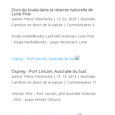
Ours du koala dans la réserve naturelle de
Lone Pine
auteur:
Petra Chlumecka
|
12. 02. 2020
|
Australie
,
Caméras en direct de la nature
|
Commentaires 6
Koala medvídkovitý v přírodní rezervaci Lone Pine
Koala medvídkovitý – popis Rezervace Lone...
Osprey - Port Lincoln, Australie du Sud
auteur:
Petra Chlumecka
|
15. 10. 2019
|
Australie
,
Caméras en direct de la nature
|
Commentaires 71
Orlovec říční – Port Lincoln, Jižní Austrálie Orelovec
říční – popis Hnízdo Orlovců...