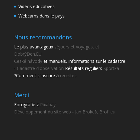
Vidéos éducatives
Webcams dans le pays
Nous recommandons
Le plus avantageux
séjours et voyages, et
DobrýDen.EU
České
návody
et manuels. Informations sur le cadastre
-
Cadastre d'observation
Résultats réguliers
Sportka
?
Comment s'inscrire à
recettes
Merci
Fotografie z
Pixabay
Développement du site web - Jan Brokeš, Brofi.eu