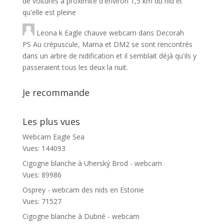
de voitures à proximité d'environ 1,5 km du nid et
qu'elle est pleine
Leona
k
Eagle chauve webcam dans Decorah
PS Au crépuscule, Mama et DM2 se sont rencontrés
dans un arbre de nidification et il semblait déjà qu'ils y
passeraient tous les deux la nuit.
Je recommande
Les plus vues
Webcam Eagle Sea
Vues: 144093
Cigogne blanche à Uherský Brod - webcam
Vues: 89986
Osprey - webcam des nids en Estonie
Vues: 71527
Cigogne blanche à Dubné - webcam