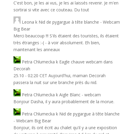
C'est bon, je les ai vus, je les ai laissés revenir. Je m'en
sortirai si vite avec ce couteau. Du tout
Leona
k
Nid de pygargue à tête blanche - Webcam
Big Bear
Merci beaucoup !!! S'ils étaient des touristes, ils étaient
très étranges :-( - à voir absolument. Eh bien,
maintenant les anneaux
Petra Chlumecka
k
Eagle chauve webcam dans
Decorah
25.10 - 02:20 CET Aujourd'hui, maman Decorah
passera la nuit sur une branche près du nid.
Petra Chlumecka
k
Aigle Blanc - webcam
Bonjour Dasha, il y aura probablement de la morue.
Petra Chlumecka
k
Nid de pygargue à tête blanche
- Webcam Big Bear
Bonjour, ils ont écrit au chalet qu'il y a une exposition