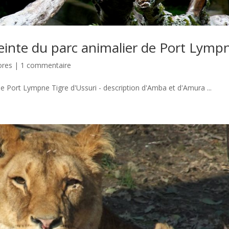
ceinte du parc animalier de Port Lymp
ores
|
1 commentaire
de Port Lympne Tigre d'Ussuri - description d'Amba et d'Amura ...