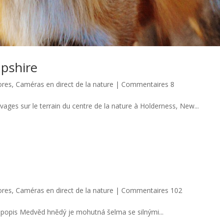
pshire
ores
,
Caméras en direct de la nature
|
Commentaires 8
vages sur le terrain du centre de la nature à Holderness, New...
ores
,
Caméras en direct de la nature
|
Commentaires 102
tion L'ours brun est un animal massif doté d'une forte...