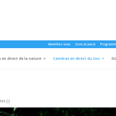
Identifiez-vous
Zoos et parcs
Programm
en direct de la nature
Caméras en direct du zoo
D
tes [:]