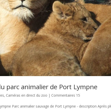
 du parc animalier de Port Lympne
res
,
Caméras en direct du zoo
|
Commentaires 15
Lympne Parc animalier sauvage de Port Lympne - description Après plu