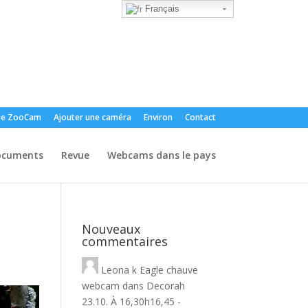
Français
e ZooCam
Ajouter une caméra
Environ
Contact
ocuments
Revue
Webcams dans le pays
Nouveaux
commentaires
Leona
k
Eagle chauve
webcam dans Decorah
23.10. À 16,30h16,45 -