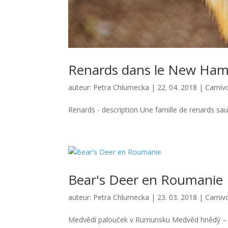
Renards dans le New Ham
auteur:
Petra Chlumecka
|
22. 04. 2018
|
Carniv
Renards - description Une famille de renards sau
Bear's Deer en Roumanie
auteur:
Petra Chlumecka
|
23. 03. 2018
|
Carniv
Tanière d'ours en Roumanie - Ours brun - descrip