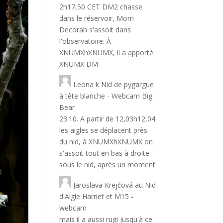
2h17,50 CET DM2 chasse
dans le réservoir, Mom
Decorah s'assoit dans
l'observatoire. À
XNUMXhXNUMX, il a apporté
XNUMX DM
Leona
k
Nid de pygargue
à tête blanche - Webcam Big
Bear
23.10. A partir de 12,03h12,04
les aigles se déplacent près
du nid, à XNUMXhXNUMX on
s'assoit tout en bas à droite
sous le nid, après un moment
Jaroslava Krejčová
au
Nid
d'Aigle Harriet et M15 -
webcam
mais il a aussi rugi jusqu'à ce