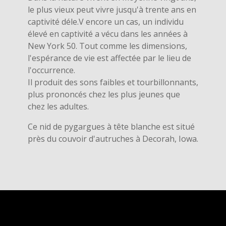
le plus vieux peut vivre jusqu'à trente ans en
captivité déle.V encore un cas, un individu
élevé en captivité a vécu dans les années à
New York 50. Tout comme les dimensions,
l'espérance de vie est affectée par le lieu de
l'occurrence.
Il produit des sons faibles et tourbillonnants,
plus prononcés chez les plus jeunes que
chez les adultes.
Ce nid de pygargues à tête blanche est situé
près du couvoir d'autruches à Decorah, Iowa.