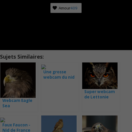
Amour
409
Sujets Similaires:
Une grosse
webcam du nid
avec les jeunes
Super webcam
de Lettonie
Webcam Eagle
Sea
Faux Faucon -
Nid de France