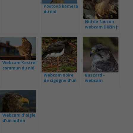
Poštová kamera
du nid
Nid de faucon -
webcam Děčín [:
fr] Nid de faucon
- webcam de
Děčín
Webcam Kestrel
commun du nid
Webcam noire
Buzzard -
de cigogne d'un
webcam
nid en Lettonie
Lettonie
Webcam d'aigle
d'un nid en
Lettonie