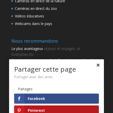
Caméras en direct de la nature
Caméras en direct du zoo
Vidéos éducatives
Webcams dans le pays
Nous recommandons
Le plus avantageux
séjours et voyages, et
DobrýDen.EU
České
návody
et manuels. Informations sur le cadastre
-
Cadastre d'observation
Résultats réguliers
Sportka
Partager cette page
Comment s'inscrire à
recettes
?
Partager avec des amis.
Merci
Partages
Fotografie z
Pixabay
Facebook
Développement du site web - Jan Brokeš, Brofi.eu
Pinterest