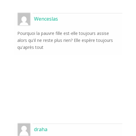
Wenceslas
Pourquoi la pauvre fille est-elle toujours assise
alors qu'il ne reste plus rien? Elle espère toujours
qu'après tout
Abonnez-vous aux
nouvelles du monde de
la nature
Une fois par semaine, nous vous tiendrons au
courant des événements les plus importants
qui se déroulent devant les caméras.
draha