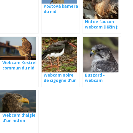
Poštová kamera
du nid
Nid de faucon -
webcam Děčín [:
fr] Nid de faucon
- webcam de
Děčín
Webcam Kestrel
commun du nid
Webcam noire
Buzzard -
de cigogne d'un
webcam
nid en Lettonie
Lettonie
Webcam d'aigle
d'un nid en
Lettonie