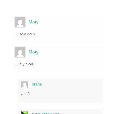
Moty
… Déjà deux…
Moty
… Et y a-t-il…
draha
Oeuf?