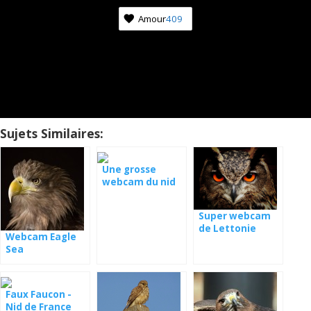
Amour
409
Sujets Similaires:
Une grosse
webcam du nid
avec les jeunes
Super webcam
de Lettonie
Webcam Eagle
Sea
Faux Faucon -
Nid de France