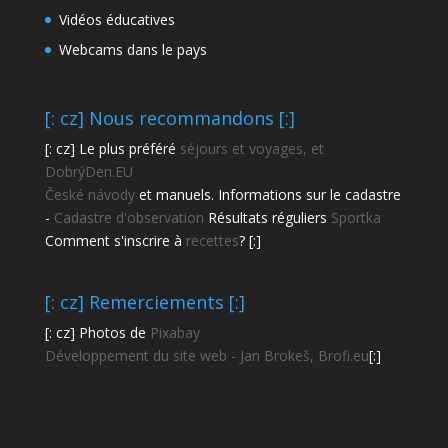
Vidéos éducatives
Webcams dans le pays
[: cz] Nous recommandons [:]
[: cz] Le plus préféré
séjours et voyages, et
DobrýDen.EU
České
návody
et manuels. Informations sur le cadastre
-
Cadastre d'observation
Résultats réguliers
Sportka
Comment s'inscrire à
recettes
? [:]
[: cz] Remerciements [:]
[: cz] Photos de
Pixabay
Développement du site web - Jan Brokeš, Brofi.eu
[:]