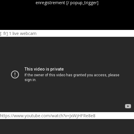
enregistrement [/ popup_trigger]
[: fr] 1 live webcam
https://www.youtube.com/watch?v=JxWjHFRe8e8