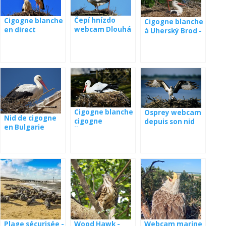
Čepí hnízdo
Cigogne blanche
Cigogne blanche
webcam Dlouhá
en direct
à Uherský Brod -
Loučka
d'Ukraine
webcam
Cigogne blanche
Osprey webcam
Nid de cigogne
cigogne
depuis son nid
en Bulgarie
Žichlínek
en Pologne
Plage sécurisée -
Wood Hawk -
Webcam marine