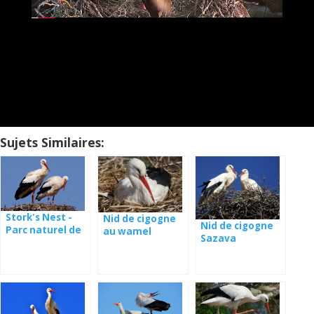
Sujets Similaires:
Stork's Nest -
Nid de cigogne
Nid de cigogne
Parc naturel de
au wamel
Sazava
Suwalki