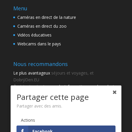
Menu
Caméras en direct de la nature
Caméras en direct du zoo
Vidéos éducatives
Webcams dans le pays
Nous recommandons
Le plus avantageux
séjours et voyages, et
DobrýDen.EU
České
návody
et manuels. Informations sur le cadastre
-
Cadastre d'observation
Résultats réguliers
Sportka
Partager cette page
Comment s'inscrire à
recettes
?
Partager avec des amis.
Merci
Actions
Fotografie z
Pixabay
Facebook