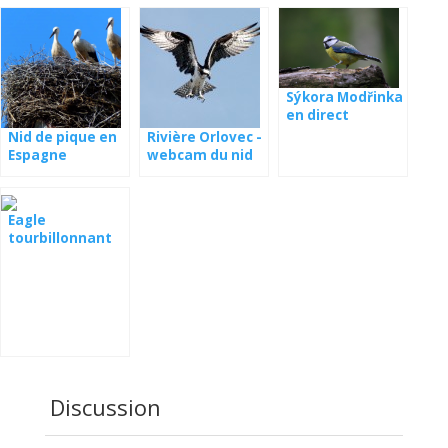
Sýkora Modřinka
en direct
Nid de pique en
Rivière Orlovec -
Espagne
webcam du nid
en Lettonie
Eagle
tourbillonnant
webcam
Lettonie
Discussion