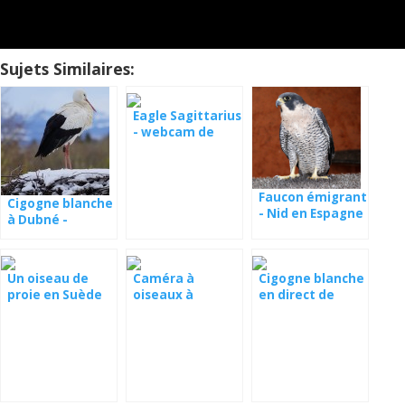
Sujets Similaires:
Eagle Sagittarius
- webcam de
l'Estonie
Faucon émigrant
Cigogne blanche
- Nid en Espagne
à Dubné -
webcam
Un oiseau de
Caméra à
Cigogne blanche
proie en Suède
oiseaux à
en direct de
Lesovny
Libstat