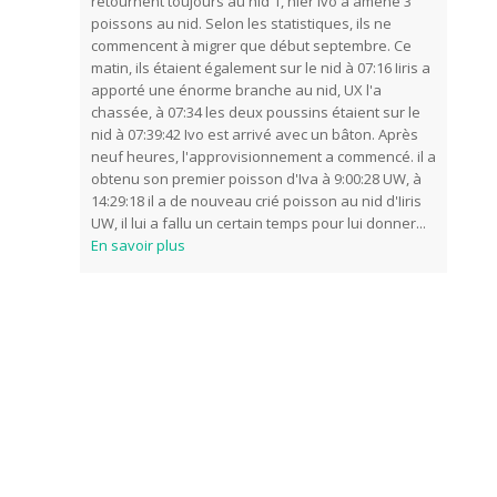
retournent toujours au nid 1, hier Ivo a amené 3
poissons au nid. Selon les statistiques, ils ne
commencent à migrer que début septembre. Ce
matin, ils étaient également sur le nid à 07:16 Iiris a
apporté une énorme branche au nid, UX l'a
chassée, à 07:34 les deux poussins étaient sur le
nid à 07:39:42 Ivo est arrivé avec un bâton. Après
neuf heures, l'approvisionnement a commencé. il a
obtenu son premier poisson d'Iva à 9:00:28 UW, à
14:29:18 il a de nouveau crié poisson au nid d'Iiris
UW, il lui a fallu un certain temps pour lui donner
...
En savoir plus