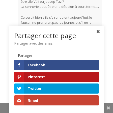
être Ülo Väli ou Joosep Tuvi?
La sonnerie peut être une décision à court terme….
Ce serait bien s'ils s'y rendaient aujourd'hui, le
faucon ne prendrait pas les jeunes et s'il ne le
ramassait pas au sol, il serait sous le nid.
Partager cette page
coureur
Partager avec des amis.
8.6. A 05:23:55 un jeune saumon ou un ombre
Partages
américain est mangé dans le nid inférieur, avec le
Facebook
coup d'un pic tacheté et le coucou lorgnant .. bon
goût! 🙂
Pinterest
coureur
Twitter
Gmail
5.6. Ivo et Liris ont déjà deux poulets à 04:35:50, ils
sont ravis d'être "disponibles" 🙂 Le troisième œuf
Share
est-il vraiment mort? 😉