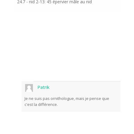
24.7 - nid 2-13: 45 épervier mâle au nid
Patrik
Je ne suis pas ornithologue, mais je pense que
Abonnez-vous aux
c'est la différence.
nouvelles du monde de
la nature
Une fois par semaine, nous vous tiendrons au
courant des événements les plus importants