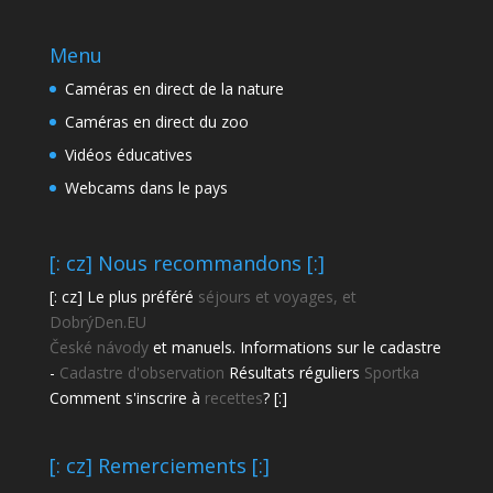
Menu
Caméras en direct de la nature
Caméras en direct du zoo
Vidéos éducatives
Webcams dans le pays
[: cz] Nous recommandons [:]
[: cz] Le plus préféré
séjours et voyages, et
DobrýDen.EU
České
návody
et manuels. Informations sur le cadastre
-
Cadastre d'observation
Résultats réguliers
Sportka
Comment s'inscrire à
recettes
? [:]
[: cz] Remerciements [:]