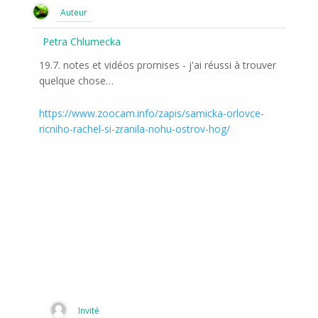
Auteur
Petra Chlumecka
19.7. notes et vidéos promises - j'ai réussi à trouver
quelque chose…
https://www.zoocam.info/zapis/samicka-orlovce-
ricniho-rachel-si-zranila-nohu-ostrov-hog/
Invité