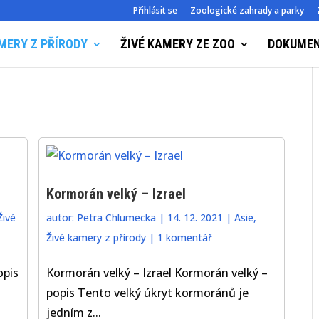
Přihlásit se
Zoologické zahrady a parky
MERY Z PŘÍRODY
ŽIVÉ KAMERY ZE ZOO
DOKUME
Kormorán velký – Izrael
Živé
autor:
Petra Chlumecka
|
14. 12. 2021
|
Asie
,
Živé kamery z přírody
|
1 komentář
opis
Kormorán velký – Izrael Kormorán velký –
popis Tento velký úkryt kormoránů je
jedním z...