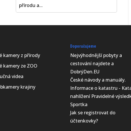
přírodu a...
Doporučujeme
vé kamery z přírody
Nejvýhodnější
pobyty a
cestování najdete a
vé kamery ze ZOO
DobrýDen.EU
učná videa
České
návody
a manuály.
bkamery krajiny
Informace o katastru -
Kat
nahlížení
Pravidelné výsled
Sportka
Jak se registrovat do
účtenkovky
?