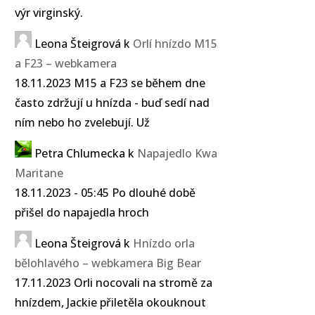
výr virginský.
Leona Šteigrová
k
Orlí hnízdo M15
a F23 – webkamera
18.11.2023 M15 a F23 se během dne
často zdržují u hnízda - buď sedí nad
ním nebo ho zvelebují. Už
Petra Chlumecka
k
Napajedlo Kwa
Maritane
18.11.2023 - 05:45 Po dlouhé době
přišel do napajedla hroch
Leona Šteigrová
k
Hnízdo orla
bělohlavého – webkamera Big Bear
17.11.2023 Orli nocovali na stromě za
hnízdem, Jackie přiletěla okouknout