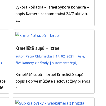
Sýkora koňadra – Izrael Sýkora koňadra –
popis Kamera zaznamenává 24/7 aktivitu
v...
Krmeliště supů – Izrael
autor:
Petra Chlumecka
|
14. 02. 2021
|
Asie
,
3
Živé kamery z přírody
|
9 Komentáře(ů)
Krmeliště supů – Izrael Krmeliště supů –
ace
popis Poprvé můžete sledovat živý přenos
é...
z...