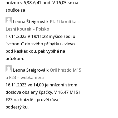
hnízdo v 6,38-6,41 hod. V 16,05 se na
soušce za
Leona Šteigrová
k
Ptačí krmítka –
Lesní koutek – Polsko
17.11.2023 V 19:11:28 myšice sedí u
"vchodu" do svého příbytku - vlevo
pod kaskádkou, pak vybíhá na
průzkum.
Leona Šteigrová
k
Orlí hnízdo M15
a F23 – webkamera
16.11.2023 ve 14,00 je hnízdní strom
doslova obalený špačky. V 16,47 M15 i
F23 na hnízdě - provětrávají
podestýlku.