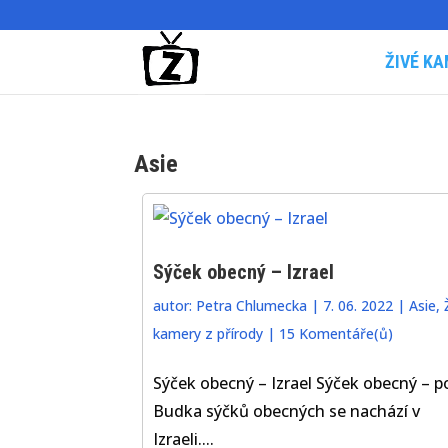
ŽIVÉ KA
Asie
Sýček obecný – Izrael
autor:
Petra Chlumecka
|
7. 06. 2022
|
Asie
,
kamery z přírody
|
15 Komentáře(ů)
Sýček obecný – Izrael Sýček obecný – p
Budka sýčků obecných se nachází v
Izraeli....