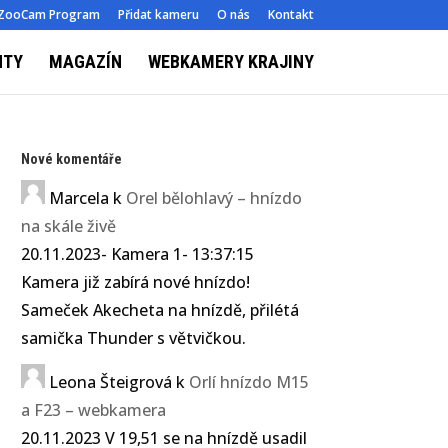
ZooCam Program
Přidat kameru
O nás
Kontakt
NTY
MAGAZÍN
WEBKAMERY KRAJINY
Nové komentáře
Marcela
k
Orel bělohlavý – hnízdo
na skále živě
20.11.2023- Kamera 1- 13:37:15
Kamera již zabírá nové hnízdo!
Sameček Akecheta na hnízdě, přilétá
samička Thunder s větvičkou.
Leona Šteigrová
k
Orlí hnízdo M15
a F23 – webkamera
20.11.2023 V 19,51 se na hnízdě usadil