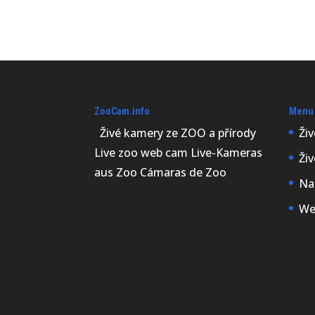
ZooCam.info
Menu
Živé kamery ze ZOO a přírody
Ži
Live zoo web cam Live-Kameras
Ži
aus Zoo Cámaras de Zoo
Na
We