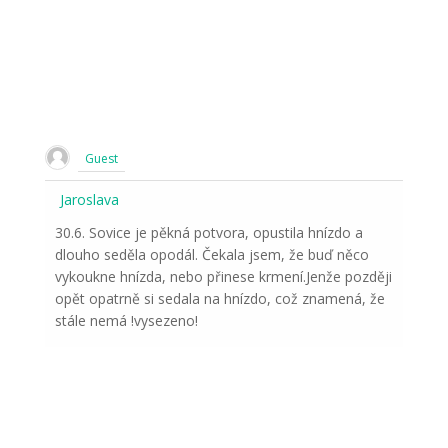
Guest
Jaroslava
30.6. Sovice je pěkná potvora, opustila hnízdo a
dlouho seděla opodál. Čekala jsem, že buď něco
vykoukne hnízda, nebo přinese krmení.Jenže později
opět opatrně si sedala na hnízdo, což znamená, že
stále nemá !vysezeno!