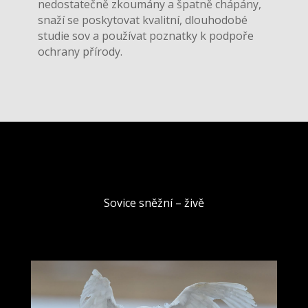
nedostatečně zkoumány a špatně chápány,
snaží se poskytovat kvalitní, dlouhodobé
studie sov a používat poznatky k podpoře
ochrany přírody.
Sovice sněžní – živě