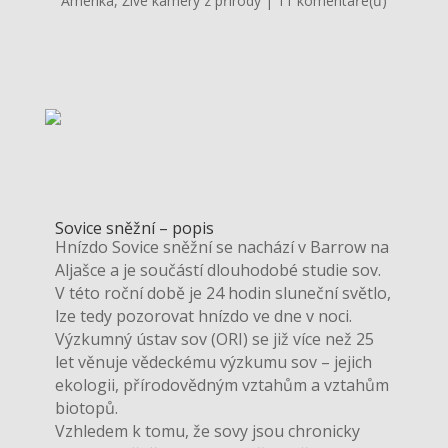
Amerika
,
Živé kamery z přírody
|
11 komentáře(ů)
Sovice sněžní – popis
Hnízdo Sovice sněžní se nachází v Barrow na
Aljašce a je součástí dlouhodobé studie sov.
V této roční době je 24 hodin sluneční světlo,
lze tedy pozorovat hnízdo ve dne v noci.
Výzkumný ústav sov (ORI) se již více než 25
let věnuje vědeckému výzkumu sov – jejich
ekologii, přírodovědným vztahům a vztahům
biotopů.
Vzhledem k tomu, že sovy jsou chronicky