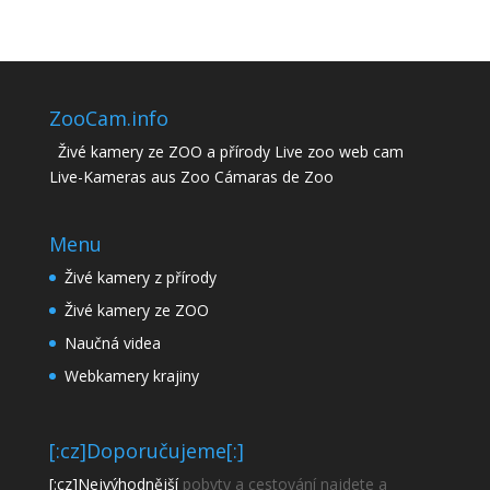
ZooCam.info
Živé kamery ze ZOO a přírody Live zoo web cam
Live-Kameras aus Zoo Cámaras de Zoo
Menu
Živé kamery z přírody
Živé kamery ze ZOO
Naučná videa
Webkamery krajiny
[:cz]Doporučujeme[:]
[:cz]Nejvýhodnější
pobyty a cestování najdete a