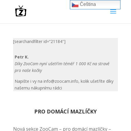
Čeština‎
[searchandfilter id=“21184″]
Petr K.
Díky ZooCam nyní ušetřím téměř 1 000 Kč na stravě
pro naše kočky
Napište i vy na
info@zoocam.info
, kolik ušetříte díky
našemu nákupnímu rádci
PRO DOMÁCÍ MAZLÍČKY
Nová sekce ZooCam – pro domácí mazlíčky –