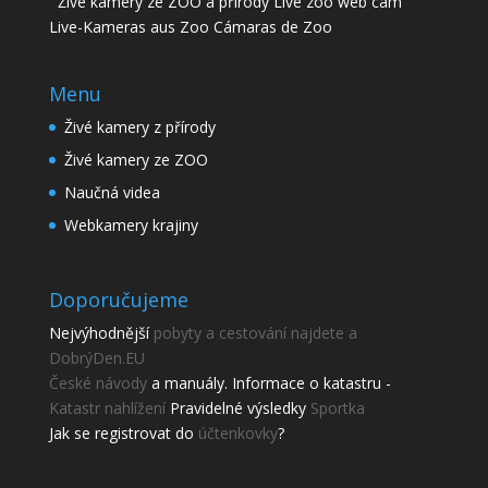
Živé kamery ze ZOO a přírody Live zoo web cam
Live-Kameras aus Zoo Cámaras de Zoo
Menu
Živé kamery z přírody
Živé kamery ze ZOO
Naučná videa
Webkamery krajiny
Doporučujeme
Nejvýhodnější
pobyty a cestování najdete a
DobrýDen.EU
České
návody
a manuály. Informace o katastru -
Katastr nahlížení
Pravidelné výsledky
Sportka
Jak se registrovat do
účtenkovky
?