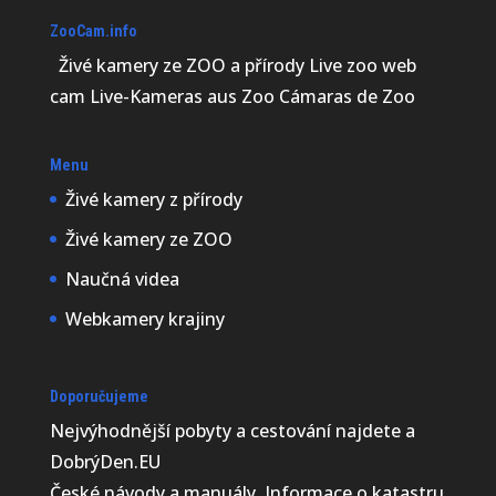
ZooCam.info
Živé kamery ze ZOO a přírody Live zoo web
cam Live-Kameras aus Zoo Cámaras de Zoo
Menu
Živé kamery z přírody
Živé kamery ze ZOO
Naučná videa
Webkamery krajiny
Doporučujeme
Nejvýhodnější
pobyty a cestování najdete a
DobrýDen.EU
České
návody
a manuály. Informace o katastru