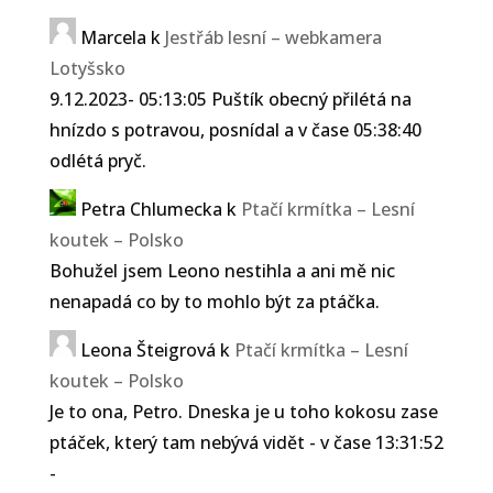
Marcela
k
Jestřáb lesní – webkamera
Lotyšsko
9.12.2023- 05:13:05 Puštík obecný přilétá na
hnízdo s potravou, posnídal a v čase 05:38:40
odlétá pryč.
Petra Chlumecka
k
Ptačí krmítka – Lesní
koutek – Polsko
Bohužel jsem Leono nestihla a ani mě nic
nenapadá co by to mohlo být za ptáčka.
Leona Šteigrová
k
Ptačí krmítka – Lesní
koutek – Polsko
Je to ona, Petro. Dneska je u toho kokosu zase
ptáček, který tam nebývá vidět - v čase 13:31:52
-