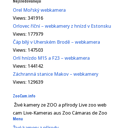
Nejsledovanější
Orel Mořský webkamera
Views: 341916
Orlovec říční – webkamery z hnízd v Estonsku
Views: 177979
Čáp bílý v Uherském Brodě – webkamera
Views: 147503
Orlí hnízdo M15 a F23 – webkamera
Views: 144142
Záchranná stanice Makov – webkamery
Views: 129639
ZooCam.info
Živé kamery ze ZOO a přírody Live zoo web
cam Live-Kameras aus Zoo Cámaras de Zoo
Menu
Živé kamery z přírody