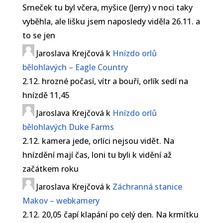
Srneček tu byl včera, myšice (Jerry) v noci taky
vyběhla, ale lišku jsem naposledy viděla 26.11. a
to se jen
Jaroslava Krejčová
k
Hnízdo orlů
bělohlavých – Eagle Country
2.12. hrozné počasí, vítr a bouří, orlík sedí na
hnízdě 11,45
Jaroslava Krejčová
k
Hnízdo orlů
bělohlavých Duke Farms
2.12. kamera jede, orlíci nejsou vidět. Na
hnízdění mají čas, loni tu byli k vidění až
začátkem roku
Jaroslava Krejčová
k
Záchranná stanice
Makov – webkamery
2.12. 20,05 čapí klapání po celý den. Na krmítku