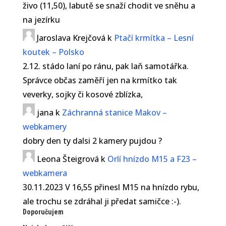
živo (11,50), labutě se snaží chodit ve sněhu a
na jezírku
Jaroslava Krejčová
k
Ptačí krmítka – Lesní
koutek – Polsko
2.12. stádo laní po ránu, pak laň samotářka.
Správce občas zaměří jen na krmítko tak
veverky, sojky či kosové zblízka,
jana
k
Záchranná stanice Makov –
webkamery
dobry den ty dalsi 2 kamery pujdou ?
Leona Šteigrová
k
Orlí hnízdo M15 a F23 –
webkamera
30.11.2023 V 16,55 přinesl M15 na hnízdo rybu,
ale trochu se zdráhal ji předat samičce :-).
Doporučujem