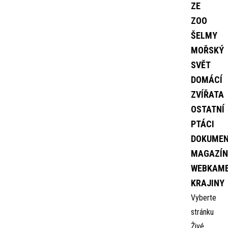
ZE
ZOO
ŠELMY
MOŘSKÝ
SVĚT
DOMÁCÍ
ZVÍŘATA
OSTATNÍ
PTÁCI
DOKUME
MAGAZÍN
WEBKAM
KRAJINY
Vyberte
stránku
Živé