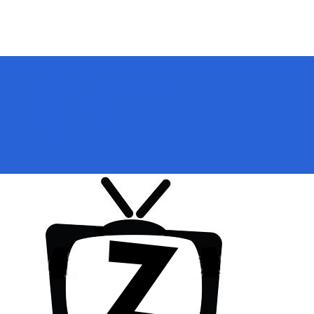
Přihlásit se
Zoologické zahrady a parky
ZooCam Program
Přidat kameru
O nás
Kontakt