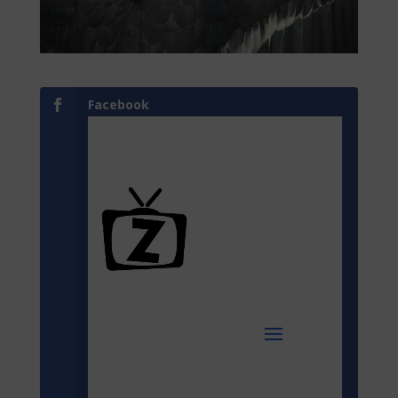
Facebook