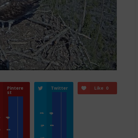
Pintere
Twitter
Like
0
st
Přihlásit se
Zoologické zahrady a parky
e
Zoologické zahrady a parky
ZooCam Program
Přidat kameru
gram
Přidat kameru
O nás