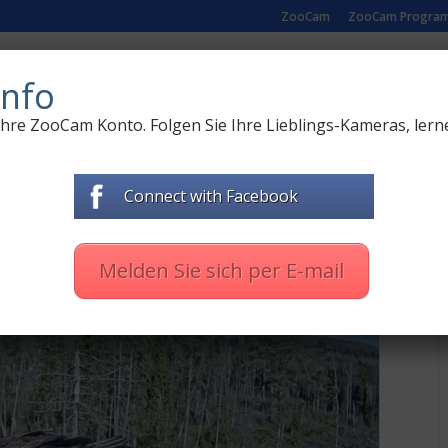
ZooCam
ZooCam Progra
R NATUR
LIVE-KAMERAS AUS ZOO
DOKUMENTARF
nfo
 Ihre ZooCam Konto. Folgen Sie Ihre Lieblings-Kameras, lern
Connect with Facebook
ční zápisník
,
Zápisník
|
0 Kommentare
Melden Sie sich per E-mail