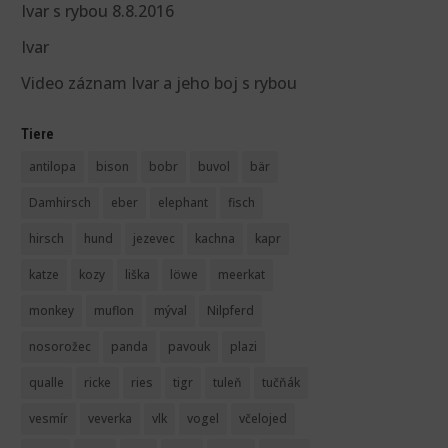
Ivar s rybou 8.8.2016
Ivar
Video záznam Ivar a jeho boj s rybou
Tiere
antilopa
bison
bobr
buvol
bär
Damhirsch
eber
elephant
fisch
hirsch
hund
jezevec
kachna
kapr
katze
kozy
liška
löwe
meerkat
monkey
muflon
mýval
Nilpferd
nosorožec
panda
pavouk
plazi
qualle
ricke
ries
tigr
tuleň
tučňák
vesmír
veverka
vlk
vogel
včelojed