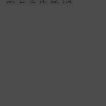
zebra
zubr
čáp
štika
žirafa
žralok