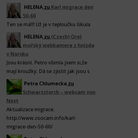
HELENA
zu
Karl migrace den
50-60
Ten se má!!! Už je v teploučku šikula
HELENA
zu
(Czech) Orel
mořský webkamera z hnízda
v Norsku
Jsou krásní. Petro všimla jsem si,že
mají kroužky. Dá se zjistit jak jsou s
Petra Chlumecka
zu
Schwarzstorch – webcam von
Nest
Aktualizace migrace.
http://www.zoocam.info/karl-
migrace-den-50-60/