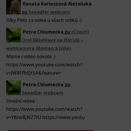
Renata Karleszová-Netolická
zu
Seeadler webcam
Díky Péťo za videa u všech orlíků :)
Petra Chlumecka
zu
(Czech)
Orel Bělohlavý na Floridě –
webkamera (Romeo a Julie)
Máme i video sokola :)
https://www.youtube.com/watch?
v=JW8fPbEJt5A&feature=
Petra Chlumecka
zu
Seeadler webcam
Dnešní videa:
https://www.youtube.com/watch?
v=Y8zw8jNZ7tU https://www.youtu