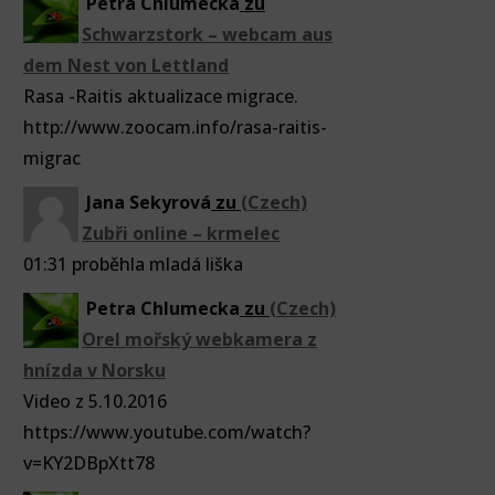
Petra Chlumecka
zu
Schwarzstork – webcam aus
dem Nest von Lettland
Rasa -Raitis aktualizace migrace.
http://www.zoocam.info/rasa-raitis-
migrac
Jana Sekyrová
zu
(Czech)
Zubři online – krmelec
01:31 proběhla mladá liška
Petra Chlumecka
zu
(Czech)
Orel mořský webkamera z
hnízda v Norsku
Video z 5.10.2016
https://www.youtube.com/watch?
v=KY2DBpXtt78