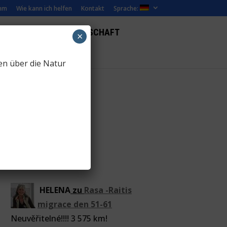
mm
Wie kann ich helfen
Kontakt
Sprache:
ILME
WEBCAM LANDSCHAFT
×
en über die Natur
(Czech)
ZooCam
(Czech)
HELENA
zu
Rasa -Raitis
migrace den 51-61
Neuvěřitelné!!!! 3 575 km!