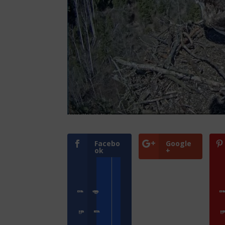
Facebo
Google
ok
+
Přihlásit se
Zoologické zahrady a parky
Přihlásit s
ZooCam Program
Přidat kameru
ZooCam Pro