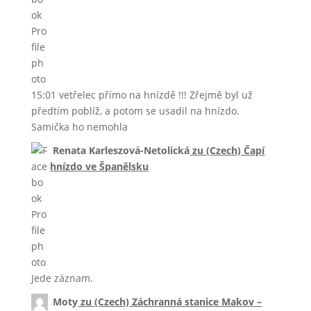
15:01 vetřelec přímo na hnízdě !!! Zřejmě byl už
předtím poblíž, a potom se usadil na hnízdo.
Samička ho nemohla
Renata Karleszová-Netolická
zu
(Czech) Čapí
hnízdo ve Španělsku
Jede záznam.
Moty
zu
(Czech) Záchranná stanice Makov –