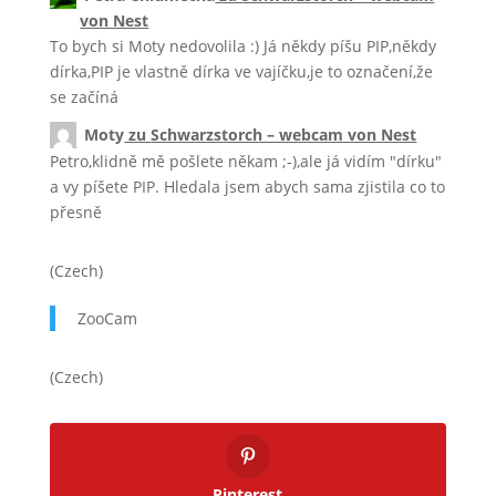
von Nest
To bych si Moty nedovolila :) Já někdy píšu PIP,někdy
dírka,PIP je vlastně dírka ve vajíčku,je to označení,že
se začíná
Moty
zu
Schwarzstorch – webcam von Nest
Petro,klidně mě pošlete někam ;-),ale já vidím "dírku"
a vy píšete PIP. Hledala jsem abych sama zjistila co to
přesně
(Czech)
ZooCam
(Czech)
Pinterest