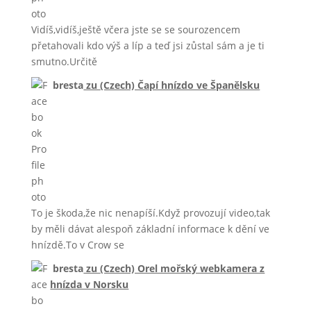
Vidíš,vidíš,ještě včera jste se se sourozencem
přetahovali kdo výš a líp a teď jsi zůstal sám a je ti
smutno.Určitě
bresta
zu
(Czech) Čapí hnízdo ve Španělsku
To je škoda,že nic nenapíší.Když provozují video,tak
by měli dávat alespoň základní informace k dění ve
hnízdě.To v Crow se
bresta
zu
(Czech) Orel mořský webkamera z
hnízda v Norsku