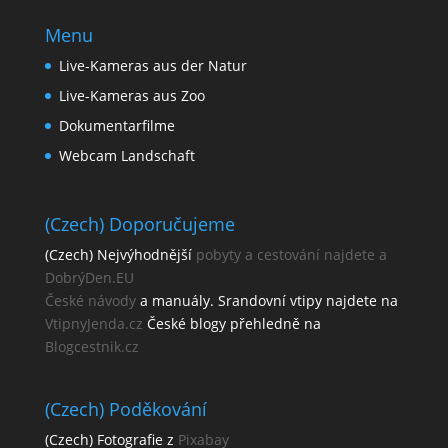
Menu
Live-Kameras aus der Natur
Live-Kameras aus Zoo
Dokumentarfilme
Webcam Landschaft
(Czech) Doporučujeme
(Czech) Nejvýhodnější
pobyty a cestování najdete a
DobrýDen.EU
České
návody
a manuály. Srandovní vtipy najdete na
VtipnyJenda.cz
České blogy přehledně na
Blogcestnik.cz
(Czech) Poděkování
(Czech) Fotografie z
Pixabay