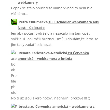
webkamery
Copak se stalo houseti,že kulhá??Snad to není nic
vážného...
Petra Chlumecka
zu
Fischadler webkamera aus
Nest – Colorado
Jen aby počasí vydrželo a nezačalo jim tam opět
sněžit,už loni měli hroznou smůlu,doufám,že letos se
jim tady zadaří odchovat
Renata Karleszová-Netolická
zu
Červenka
americká – webkamera z hnízda
No ti už jsou skoro hotoví, nádherní prckové !!! :)
bresta
zu
Červenka americká – webkamera z