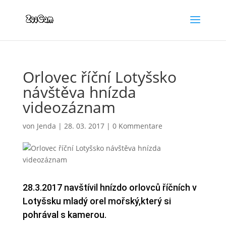
Orlovec říční Lotyšsko
návštěva hnízda
videozáznam
von
Jenda
|
28. 03. 2017
|
0 Kommentare
28.3.2017 navštívil hnízdo orlovců říčních v
Lotyšsku mladý orel mořský,který si
pohrával s kamerou.