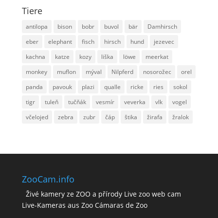
Tiere
antilopa
bison
bobr
buvol
bär
Damhirsch
eber
elephant
fisch
hirsch
hund
jezevec
kachna
katze
kozy
liška
löwe
meerkat
monkey
muflon
mýval
Nilpferd
nosorožec
orel
panda
pavouk
plazi
qualle
ricke
ries
sokol
tigr
tuleň
tučňák
vesmír
veverka
vlk
vogel
včelojed
zebra
zubr
čáp
štika
žirafa
žralok
ZooCam.info
Živé kamery ze ZOO a přírody Live zoo web cam
Live-Kameras aus Zoo Cámaras de Zoo