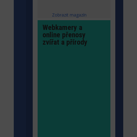
Zobrazit magazín
Webkamery a
online přenosy
zvířat a přírody
Petra Chlumecka
Flétňák
australský -
popis Hnízdo