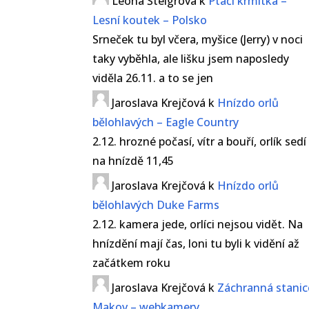
Leona Šteigrová
k
Ptačí krmítka –
Lesní koutek – Polsko
Srneček tu byl včera, myšice (Jerry) v noci
taky vyběhla, ale lišku jsem naposledy
viděla 26.11. a to se jen
Jaroslava Krejčová
k
Hnízdo orlů
bělohlavých – Eagle Country
2.12. hrozné počasí, vítr a bouří, orlík sedí
na hnízdě 11,45
Jaroslava Krejčová
k
Hnízdo orlů
bělohlavých Duke Farms
2.12. kamera jede, orlíci nejsou vidět. Na
hnízdění mají čas, loni tu byli k vidění až
začátkem roku
Jaroslava Krejčová
k
Záchranná stanic
Makov – webkamery