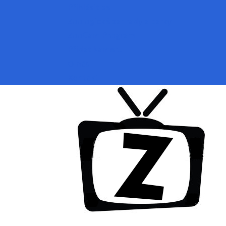
Přihlásit se
Zoologické zahrady a parky
ZooCam Program
Přidat kameru
O nás
Kontakt