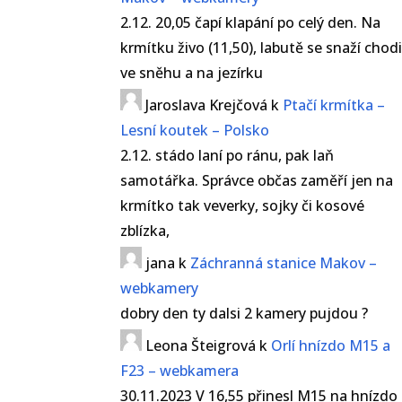
2.12. 20,05 čapí klapání po celý den. Na
krmítku živo (11,50), labutě se snaží chod
ve sněhu a na jezírku
Jaroslava Krejčová
k
Ptačí krmítka –
Lesní koutek – Polsko
2.12. stádo laní po ránu, pak laň
samotářka. Správce občas zaměří jen na
krmítko tak veverky, sojky či kosové
zblízka,
jana
k
Záchranná stanice Makov –
webkamery
dobry den ty dalsi 2 kamery pujdou ?
Leona Šteigrová
k
Orlí hnízdo M15 a
F23 – webkamera
30.11.2023 V 16,55 přinesl M15 na hnízdo