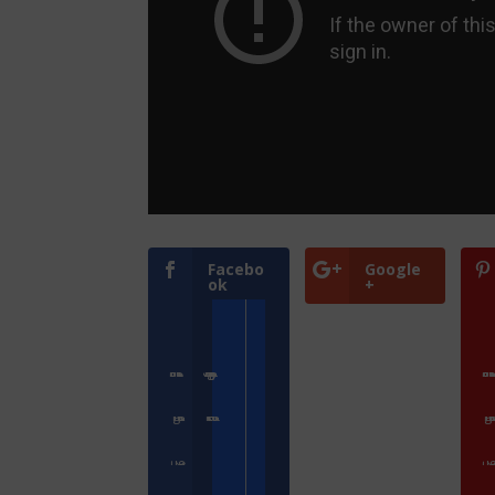
Facebo
Google
ok
+
Přihlásit se
Zoologické zahrady a parky
Přihlásit s
ZooCam Program
Přidat kameru
ZooCam Pro
O nás
O 