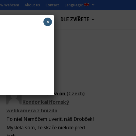
ew Webcam
About us
Contact
Language:
LANDSCAPE WEBCAMS
DLE ZVÍŘETE
×
ZooCam
(Czech)
Eva Mokošová
on
(Czech)
Kondor kalifornský
webkamera z hnízda
To nie! Nemôžem uveriť, náš Drobček!
Myslela som, že skáče niekde pred