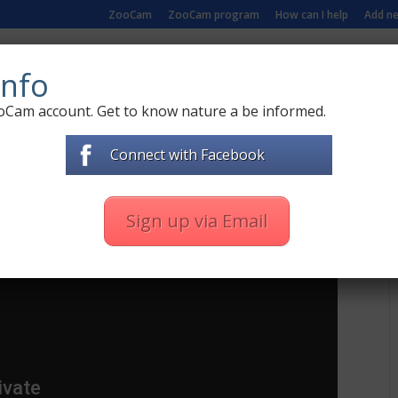
ZooCam
ZooCam program
How can I help
Add n
MS
LIVE ZOO CAMERAS
DOCUMENTARY FILMS
nfo
oCam account. Get to know nature a be informed.
in Latvia
Connect with Facebook
webcams
|
98 comments
Sign up via Email