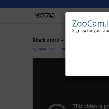
LIVE WILDLIFE WEBCA
ZooCam.I
Sign up for your Zo
Black stork – webcam from nest 
by
Jenda
|
12. 05. 2016
|
Europe
,
Live wildlife 