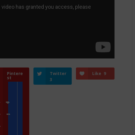
Pintere
Twitter
Like
9
st
3
e
Zoologické zahrady a parky
gram
Přidat kameru
nás