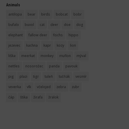
Animals
antilopa
bear
birds
bobcat
bobr
bufalo
buvol
cat
deer
doe
dog
elephant
fallow deer
fischs
hippo
jezevec
kachna
kapr
kozy
lion
liška
meerkat
monkey
muflon
mýval
nettles
nosorožec
panda
pavouk
pig
plazi
tigr
tuleň
tučňák
vesmír
veverka
vlk
včelojed
zebra
zubr
čáp
štika
žirafa
žralok