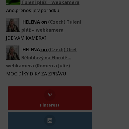
Tulení pláž – webkamera
Ano,přenos je v pořádku.
HELENA
on
(Czech) Tulení
pláž – webkamera
JDE VÁM KAMERA?
HELENA
on
(Czech) Orel
Bělohlavý na Floridě –
webkamera (Romeo a Julie)
MOC DÍKY,DÍKY ZA ZPRÁVU
Pinterest