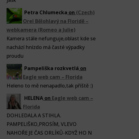
jask
Petra Chlumecka
on
(Czech)
Orel Bělohlavý na Floridě –
webkamera (Romeo a Julie)
Kamera stále nefunguje,oblast kde se
nachází hnízdo má časté výpadky
proudu
Pampeliška rozkvetlá
on
Eagle web cam – Florida
Heleno to mě nenapadlo,tak příště :)
HELENA
on
Eagle web cam –
Florida
DOHLEDALA A STIHLA.
PAMPELIŠKO,PROSÍM, VLEVO
NAHOŘE JE ČAS ORLÍKŮ-KDYŽ HO N