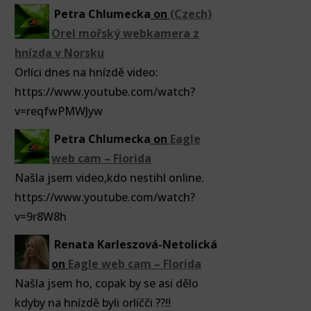
Petra Chlumecka
on
(Czech)
Orel mořský webkamera z
hnízda v Norsku
Orlíci dnes na hnízdě video:
https://www.youtube.com/watch?
v=reqfwPMWJyw
Petra Chlumecka
on
Eagle
web cam – Florida
Našla jsem video,kdo nestihl online.
https://www.youtube.com/watch?
v=9r8W8h
Renata Karleszová-Netolická
on
Eagle web cam – Florida
Našla jsem ho, copak by se asi dělo
kdyby na hnízdě byli orlíčči ??!!