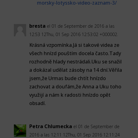
morsky-lotyssko-video-zaznam-3/
bresta
el 01 de September de 2016 a las
12:53 12Thu, 01 Sep 2016 12:53:02 +000002.
Krásná vzpomínka.Já si takové videa ze
všech hnízd pouštím docela často.Tady
rozhodně hlady nestrádali.Uku se snažil
a dokázal udělat zásoby na 14 dní.Věřila
jsem,že Urmas bude chtít hnízdo
zachovat a doufám,že Anna a Uku toho
využijí a nám k radosti hnízdo opět
obsadí.
Petra Chlumecka
el 01 de September de
2016 a las 12:11 12Thu, 01 Sep 2016 12:11:24