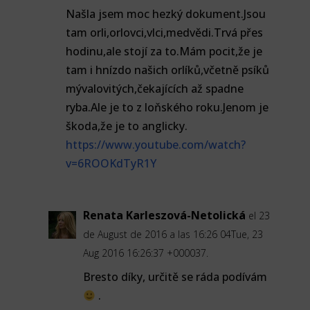
Našla jsem moc hezký dokument.Jsou
tam orli,orlovci,vlci,medvědi.Trvá přes
hodinu,ale stojí za to.Mám pocit,že je
tam i hnízdo našich orlíků,včetně psíků
mývalovitých,čekajících až spadne
ryba.Ale je to z loňského roku.Jenom je
škoda,že je to anglicky.
https://www.youtube.com/watch?
v=6ROOKdTyR1Y
Renata Karleszová-Netolická
el 23
de August de 2016 a las 16:26 04Tue, 23
Aug 2016 16:26:37 +000037.
Bresto díky, určitě se ráda podívám
.