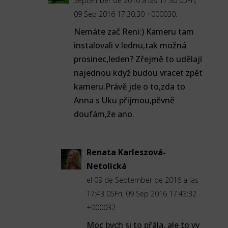
September de 2016 a las 17:30 05Fri,
09 Sep 2016 17:30:30 +000030.
Nemáte zač Reni:) Kameru tam
instalovali v lednu,tak možná
prosinec,leden? Zřejmě to udělají
najednou když budou vracet zpět
kameru.Právě jde o to,zda to
Anna s Uku přijmou,pěvně
doufám,že ano.
Renata Karleszová-
Netolická
el 09 de September de 2016 a las
17:43 05Fri, 09 Sep 2016 17:43:32
+000032.
Moc bych si to přála, ale to vy