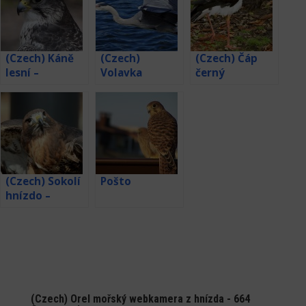
(Czech) Káně
(Czech)
(Czech) Čáp
lesní –
Volavka
černý
webkamera
popelavá –
webkamera z
webkamera z
hnízda v
hnízda
Lotyšsku
(Czech) Sokolí
Pošto
hnízdo –
webkamera
Děčín
(Czech) Orel mořský webkamera z hnízda - 664