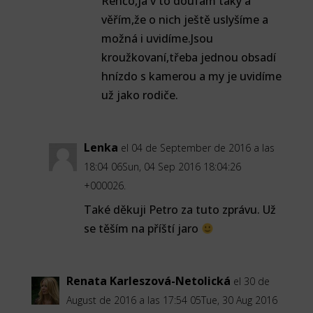
Renčo,já v to doufám taky a
věřím,že o nich ještě uslyšíme a
možná i uvidíme.Jsou
kroužkovaní,třeba jednou obsadí
hnízdo s kamerou a my je uvidíme
už jako rodiče.
Lenka
el 04 de September de 2016 a las
18:04 06Sun, 04 Sep 2016 18:04:26
+000026.
Také děkuji Petro za tuto zprávu. Už
se těším na příští jaro
Renata Karleszová-Netolická
el 30 de
August de 2016 a las 17:54 05Tue, 30 Aug 2016