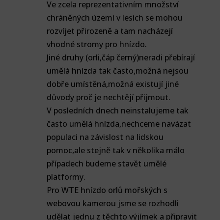
Ve zcela reprezentativním množství
chráněných území v lesích se mohou
rozvíjet přirozeně a tam nacházejí
vhodné stromy pro hnízdo.
Jiné druhy (orli,čáp černý)neradi přebírají
umělá hnízda tak často,možná nejsou
dobře umístěná,možná existují jiné
důvody proč je nechtějí přijmout.
V posledních dnech neinstalujeme tak
často umělá hnízda,nechceme navázat
populaci na závislost na lidskou
pomoc,ale stejně tak v několika málo
případech budeme stavět umělé
platformy.
Pro WTE hnízdo orlů mořských s
webovou kamerou jsme se rozhodli
udělat jednu z těchto výjímek a připravit