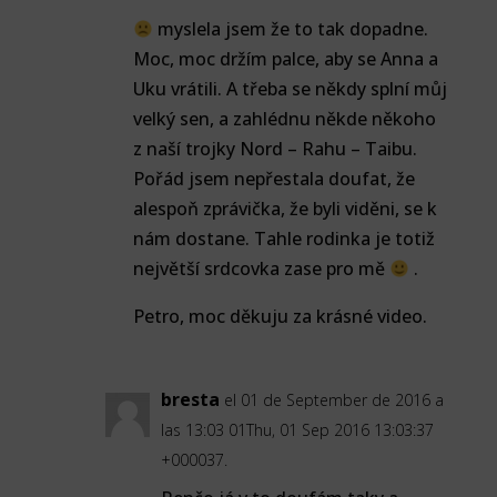
myslela jsem že to tak dopadne.
Moc, moc držím palce, aby se Anna a
Uku vrátili. A třeba se někdy splní můj
velký sen, a zahlédnu někde někoho
z naší trojky Nord – Rahu – Taibu.
Pořád jsem nepřestala doufat, že
alespoň zprávička, že byli viděni, se k
nám dostane. Tahle rodinka je totiž
největší srdcovka zase pro mě
.
Petro, moc děkuju za krásné video.
bresta
el 01 de September de 2016 a
las 13:03 01Thu, 01 Sep 2016 13:03:37
+000037.