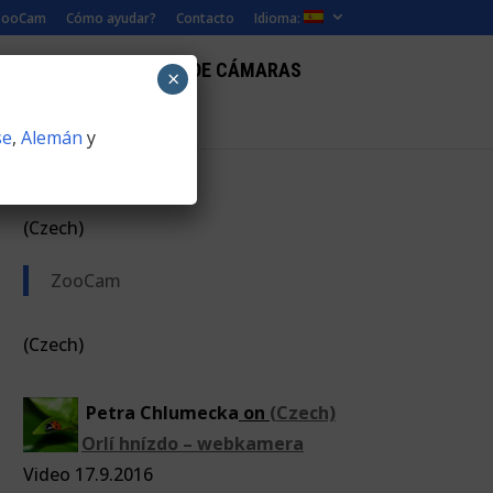
ZooCam
Cómo ayudar?
Contacto
Idioma:
UMENTALES
PAISAJE DE CÁMARAS
×
se
,
Alemán
y
(Czech)
ZooCam
(Czech)
Petra Chlumecka
on
(Czech)
Orlí hnízdo – webkamera
Video 17.9.2016