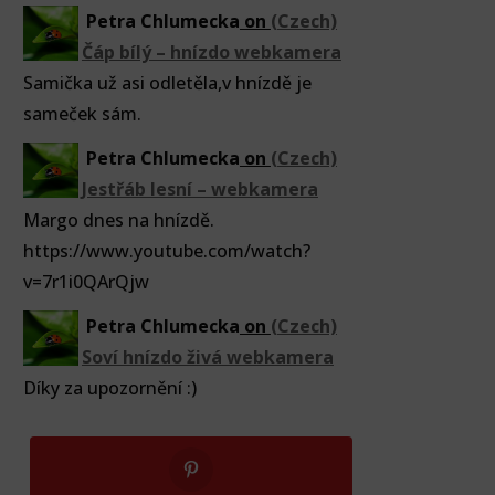
Petra Chlumecka
on
(Czech)
Čáp bílý – hnízdo webkamera
Samička už asi odletěla,v hnízdě je
sameček sám.
Petra Chlumecka
on
(Czech)
Jestřáb lesní – webkamera
Margo dnes na hnízdě.
https://www.youtube.com/watch?
v=7r1i0QArQjw
Petra Chlumecka
on
(Czech)
Soví hnízdo živá webkamera
Díky za upozornění :)