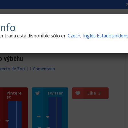
RALEZA
CÁMARAS EN DIRECTO DE ZOO
LOS DOC
nfo
 entrada está disponible sólo en
Czech
,
Inglés Estadouniden
o výběhu
irecto de Zoo
|
1 Comentario
Pintere
Twitter
Like
3
st
Přihlásit se
Zoologické zahrady a parky
e
Zoologické zahrady a parky
ZooCam Program
Přidat kameru