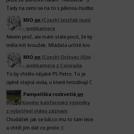
Tady na zemi se na to s pěknou hudbo
MIO
on
(Czech) Jestřáb lesní
– webkamera
Nevím proč, ale mám stále pocit, že by
měla mít kroužek. Mláďata určitě kro
MIO
on
(Czech) Orlovec říční
– webkamera z Colorada
To by chtělo nějaké PS Petro. To je
úplně stejná voda, u které hnízdívají C
Pampeliška rozkvetlá
on
Kondor kalifornský výsledky
z vyšetření video záznam
Chudáček jak se bál,co mu to tam leze
a chtěl jim dát co proto :)