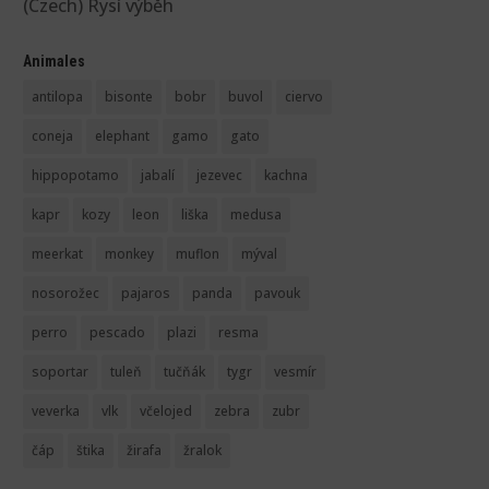
(Czech) Rysí výběh
Animales
antilopa
bisonte
bobr
buvol
ciervo
coneja
elephant
gamo
gato
hippopotamo
jabalí
jezevec
kachna
kapr
kozy
leon
liška
medusa
meerkat
monkey
muflon
mýval
nosorožec
pajaros
panda
pavouk
perro
pescado
plazi
resma
soportar
tuleň
tučňák
tygr
vesmír
veverka
vlk
včelojed
zebra
zubr
čáp
štika
žirafa
žralok