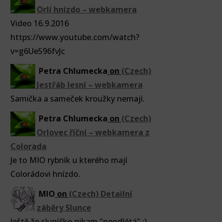
Orlí hnízdo – webkamera
Video 16.9.2016
https://www.youtube.com/watch?
v=g6Ue596fvJc
Petra Chlumecka
on
(Czech)
Jestřáb lesní – webkamera
Samička a sameček kroužky nemají.
Petra Chlumecka
on
(Czech)
Orlovec říční – webkamera z
Colorada
Je to MIO rybník u kterého mají
Colorádovi hnízdo.
MIO
on
(Czech) Detailní
záběry Slunce
Ještě že sluníčko nikam "neodlétá" :).