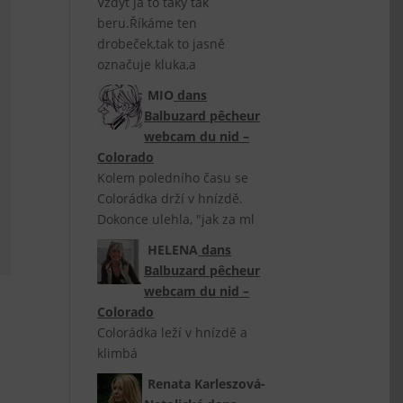
Vždyť já to taky tak
beru.Říkáme ten
drobeček,tak to jasně
označuje kluka,a
MIO
dans
Balbuzard pêcheur
webcam du nid –
Colorado
Kolem poledního času se
Colorádka drží v hnízdě.
Dokonce ulehla, "jak za ml
HELENA
dans
Balbuzard pêcheur
webcam du nid –
Colorado
Colorádka leží v hnízdě a
klimbá
Renata Karleszová-