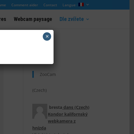
mme
Comment aider
Contact
Langue :
res
Webcam paysage
Dle zvířete
×
(Czech)
ZooCam
(Czech)
bresta
dans
(Czech)
Kondor kalifornský
webkamera z
hnízda