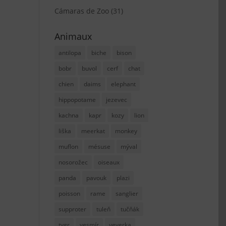
Cámaras de Zoo
(31)
Animaux
antilopa
biche
bison
bobr
buvol
cerf
chat
chien
daims
elephant
hippopotame
jezevec
kachna
kapr
kozy
lion
liška
meerkat
monkey
muflon
mésuse
mýval
nosorožec
oiseaux
panda
pavouk
plazi
poisson
rame
sanglier
supproter
tuleň
tučňák
tygr
vesmír
veverka