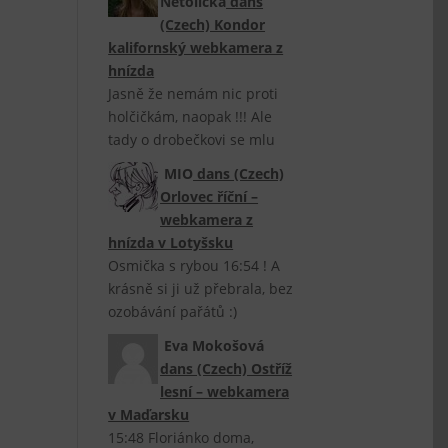
Netolická
dans
(Czech) Kondor
kalifornský webkamera z
hnízda
Jasně že nemám nic proti
holčičkám, naopak !!! Ale
tady o drobečkovi se mlu
MIO
dans
(Czech)
Orlovec říční –
webkamera z
hnízda v Lotyšsku
Osmička s rybou 16:54 ! A
krásně si ji už přebrala, bez
ozobávání pařátů :)
Eva Mokošová
dans
(Czech) Ostříž
lesní – webkamera
v Maďarsku
15:48 Floriánko doma,