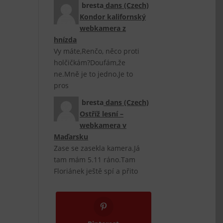
bresta
dans
(Czech)
Kondor kalifornský
webkamera z
hnízda
Vy máte,Renčo, něco proti
holčičkám?Doufám,že
ne.Mně je to jedno.Je to
pros
bresta
dans
(Czech)
Ostříž lesní –
webkamera v
Maďarsku
Zase se zasekla kamera.Já
tam mám 5.11 ráno.Tam
Floriánek ještě spí a přito