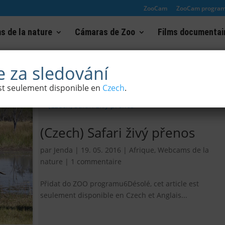
ZooCam
ZooCam progra
 de la nature
Cámaras de Zoo
Films documentai
 za sledování
 est seulement disponible en
Czech
.
(Czech) Safari živý přenos
par
Jenda
|
19. 05. 2016
|
Afrique
,
Webcams de la
nature
|
1 commentaire
Přidat do ZOO programu6Désolé, cet article est
seulement disponible en Czech et Anglais...