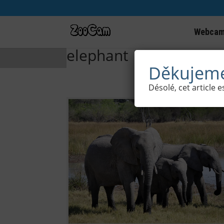
Webcams
elephant
Děkujeme
Désolé, cet article