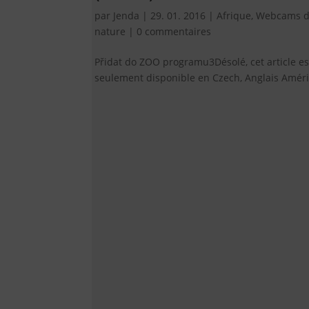
par
Jenda
|
29. 01. 2016
|
Afrique
,
Webcams d
nature
|
0 commentaires
Přidat do ZOO programu3Désolé, cet article es
seulement disponible en Czech, Anglais Améric