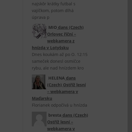
najskôr krátky futbal s
vajíčkom, potom dlhá
úprava p
MIO
dans
(Czech)
Orlovec říční –
webkamera z
hnízda v Lotyšsku
Dnes koukám až po O. 12:15
sameček donesl osmičce
rybu, ale nad hnízdem kro
HELENA
dans
(Czech) Ostříž lesní
– webkamera v
Maďarsku
Florianek odpočívá u hnízda
bresta
dans
(Czech)
Ostříž lesní –
webkamera v