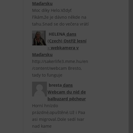
Maďarsku
Moc díky Helo.Vždyť
říkám,že je dávno někde na
tahu.Snad se do večera vrátí
HELENA
dans
(Czech) Ostříž lesní
– webkamera v
Maďarsku
http://sakerlife3.mme.hu/en
/content/webcam Bresto,
tady to funguje
bresta
dans
Webcam du nid de
balbuzard pêcheur
Horní hnízdo
prázdné,opuštěné.Už i Paa
asi migroval.Dole sedí Ivar
nad kame