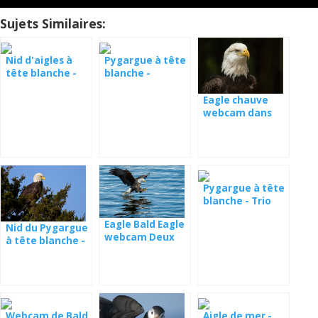
Sujets Similaires:
Nid d'aigles à
Pygargue à tête
tête blanche -
blanche -
Eagle Country
Juneau, Alaska
Eagle chauve
webcam dans
Decorah
Pygargue à tête
blanche - Trio
Eagle Bald Eagle
Nid du Pygargue
webcam Deux
à tête blanche -
ports
Webcam Big
Bear
Webcam de Bald
Aigle de mer -