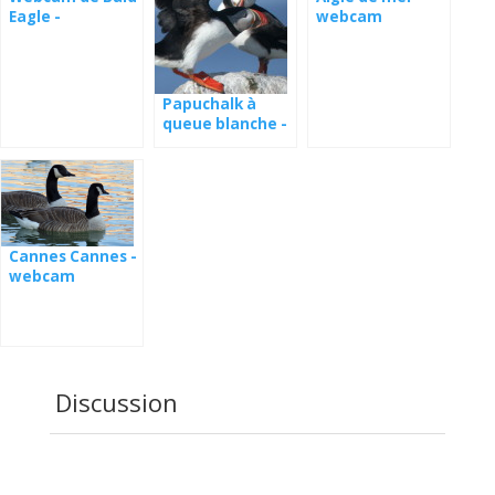
Eagle -
webcam
Pittsburgh
Papuchalk à
queue blanche -
webcam du nid
Cannes Cannes -
webcam
Discussion