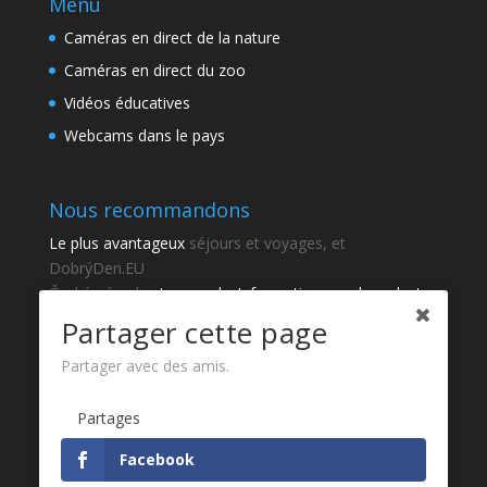
Menu
Caméras en direct de la nature
Caméras en direct du zoo
Vidéos éducatives
Webcams dans le pays
Nous recommandons
Le plus avantageux
séjours et voyages, et
DobrýDen.EU
České
návody
et manuels. Informations sur le cadastre
-
Cadastre d'observation
Résultats réguliers
Sportka
Partager cette page
Comment s'inscrire à
recettes
?
Partager avec des amis.
Merci
Partages
Fotografie z
Pixabay
Facebook
Développement du site web - Jan Brokeš, Brofi.eu