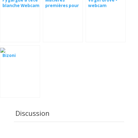
Pygargue à tête
Matières
Virgin Grove -
blanche Webcam
premières pour
webcam
Canyon chauve
la faune
Bizoni
Discussion