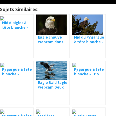
Sujets Similaires:
Nid d'aigles à
tête blanche -
Eagle Country
Nid du Pygargue
Eagle chauve
à tête blanche -
webcam dans
Webcam Big
Decorah
Bear
Pygargue à tête
Pygargue à tête
blanche -
blanche - Trio
Juneau, Alaska
Eagle Bald Eagle
webcam Deux
ports